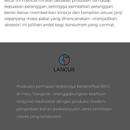
ketat ini mencerminkan dedikasi produsen terhadap
kepuasan pelanggan, sehingga pembelian pelanggan
benar-benar memberikan kinerja dan tampilan sesuai janji
sepanjang masa pakai yang direncanakan—menjadikan
aksesori ini pilihan andal bagi konsumen yang cermat.
Produsen perhiasan terpercaya bersertifikat BSCI
di Yiwu, Tiongkok—menggabungkan keahlian
kerajinan tradisional dengan produksi modern,
pengadaan bahan berkelanjutan, serta kemitraan
merek yang kolaboratif.