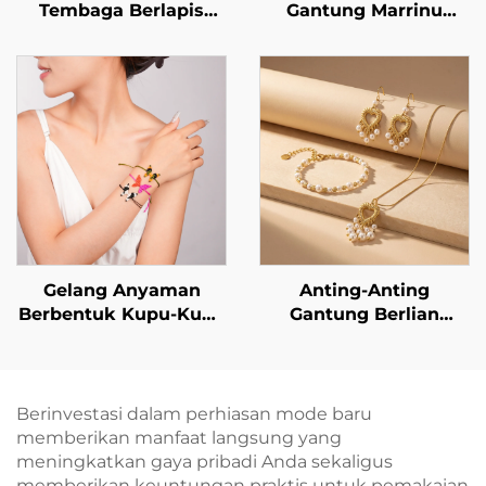
Tembaga Berlapis
Gantung Marrinu
Emas 14K dengan
Berbentuk Kupu-Kupu
Kilau
dengan Mutiara dan
Berlian Buatan (CZ)
Gelang Anyaman
Anting-Anting
Berbentuk Kupu-Kupu
Gantung Berlian
Marrinu untuk Wanita
Buatan Berbentuk
Hati dengan Rumbai
Mutiara dari Baja
Tahan Karat Berlapis
Berinvestasi dalam perhiasan mode baru
Emas 18K Marrinu —
memberikan manfaat langsung yang
Ringan dan Elegan
meningkatkan gaya pribadi Anda sekaligus
memberikan keuntungan praktis untuk pemakaian