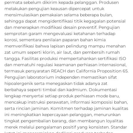
permata sebelum dikirim kepada pelanggan. Produsen
melakukan pengujian keausan dipercepat untuk
mensimulasikan pemakaian selama beberapa bulan,
sehingga dapat mengidentifikasi titik kegagalan potensial
dan menerapkan modifikasi desain preventif. Pengujian
semprotan garam mengevaluasi ketahanan terhadap
korosi, sementara penilaian paparan bahan kimia
memverifikasi bahwa lapisan pelindung mampu menahan
zat umum seperti klorin, air laut, dan pembersih rumah
tangga. Fasilitas produksi mempertahankan sertifikasi ISO
dan mematuhi regulasi keamanan perhiasan internasional,
termasuk persyaratan REACH dan California Proposition 65.
Pengujian laboratorium independen memastikan sifat
hipoalergenik serta menegaskan tidak adanya zat
berbahaya seperti timbal dan kadmium. Dokumentasi
lengkap menyertai setiap produk perhiasan mode baru,
mencakup instruksi perawatan, informasi komposisi bahan,
serta rincian jaminan. Komitmen terhadap jaminan kualitas
ini meningkatkan kepercayaan pelanggan, menurunkan
tingkat pengembalian barang, dan membangun loyalitas
merek melalui pengalaman positif yang konsisten. Standar