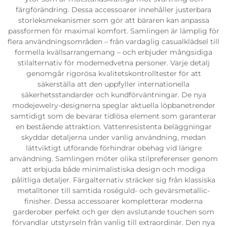
färgförändring. Dessa accessoarer innehåller justerbara
storleksmekanismer som gör att bäraren kan anpassa
passformen för maximal komfort. Samlingen är lämplig för
flera användningsområden – från vardaglig casualklädsel till
formella kvällsarrangemang – och erbjuder mångsidiga
stilalternativ för modemedvetna personer. Varje detalj
genomgår rigorösa kvalitetskontrolltester för att
säkerställa att den uppfyller internationella
säkerhetsstandarder och kundförväntningar. De nya
modejewelry-designerna speglar aktuella löpbanetrender
samtidigt som de bevarar tidlösa element som garanterar
en bestående attraktion. Vattenresistenta beläggningar
skyddar detaljerna under vanlig användning, medan
lättviktigt utförande förhindrar obehag vid längre
användning. Samlingen möter olika stilpreferenser genom
att erbjuda både minimalistiska design och modiga
pålitliga detaljer. Färgalternativ sträcker sig från klassiska
metalltoner till samtida roséguld- och gevärsmetallic-
finisher. Dessa accessoarer kompletterar moderna
garderober perfekt och ger den avslutande touchen som
förvandlar utstyrseln från vanlig till extraordinär. Den nya