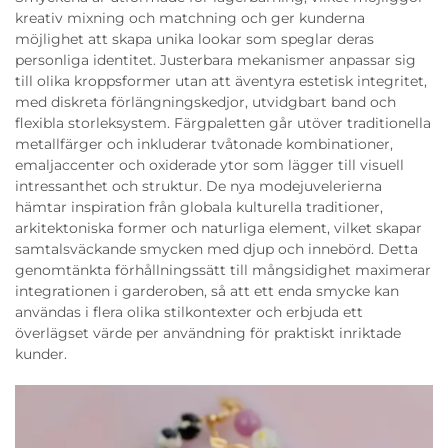
kreativ mixning och matchning och ger kunderna
möjlighet att skapa unika lookar som speglar deras
personliga identitet. Justerbara mekanismer anpassar sig
till olika kroppsformer utan att äventyra estetisk integritet,
med diskreta förlängningskedjor, utvidgbart band och
flexibla storleksystem. Färgpaletten går utöver traditionella
metallfärger och inkluderar tvåtonade kombinationer,
emaljaccenter och oxiderade ytor som lägger till visuell
intressanthet och struktur. De nya modejuvelerierna
hämtar inspiration från globala kulturella traditioner,
arkitektoniska former och naturliga element, vilket skapar
samtalsväckande smycken med djup och innebörd. Detta
genomtänkta förhållningssätt till mångsidighet maximerar
integrationen i garderoben, så att ett enda smycke kan
användas i flera olika stilkontexter och erbjuda ett
överlägset värde per användning för praktiskt inriktade
kunder.