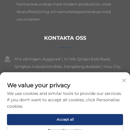
hantverkskunskap med modern produktion, etisk
råvaruförsörjning och samarbetspartnerskap med
varumärken.
KONTAKTA OSS
10:e våningen, byggnad 1, nr 149, Qingxi East Road,
Qingkou industriområde, Jiangdong stadsdel, Yiwu City,
Zhejiang-provinsen
We value your privacy
+86-19564394943
We use cookies and similar tools to provide our services.
[email protected]
If you don't want to accept all cookies, click Personalize
cookies.
Upphovsrätt © 2026 Yiwu Lancui Jewelry Co., Ltd. Alla rättigheter
Accept all
förbehållna.
Integritetspolicy