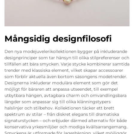
Mångsidig designfilosofi
Den nya modejuvelerikollektionen bygger på inkluderande
designprinciper som tar hänsyn till olika stilpreferenser och
tillfällen att bära smycken. Varje stycke kombinerar samtida
trender med klassiska element, vilket skapar accessoarer
som förblir aktuella även bortom säsongens modetrender.
Designerna inkluderar modulära element som gör det
möjligt för bäraren att anpassa utseendet, till exempel
utbytbara hängen, avtagbara charm och omvandlingsbara
längder som anpassar sig till olika klänningstypers
halslinjer och stilbehov. Kollektionen täcker ett brett
spektrum av stilar – från diskret elegans till dramatiska
signaturstycken – och erbjuder därmed alternativ för både
konservativa yrkesmiljöer och modiga kvällsarrangemang.
Smyckena är utformade för lagerbärning, vilket möjliggör