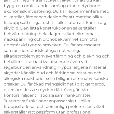
jämfört med fina smycken, vilket gör att du kan
bygga en omfattande samling utan betydande
ekonomisk investering. Du kan experimentera med
olika stilar, färger och design för att matcha olika
kläduppsättningar och tillfällen utan att känna dig
skyldig. Den lätta konstruktionen säkerställer
bekväm bärning hela dagen, vilket eliminerar
nackspänning och öronobekvämhet som ofta
uppstår vid tyngre smycken. Du får accessoarer
som är motståndskraftiga mot vanliga
slitageproblem som svartfärgning och blekning och
behåller sitt attraktiva utseende även vid
regelbunden användning. Hypoallergena material
skyddar känslig hud och förhindrar irritation och
allergiska reaktioner som billigare alternativ kanske
orsakar. Du får ökad mångsidighet i ditt garderob,
eftersom dessa smycken lätt övergår från
kontorsmiljöer till sociala sammankomster.
Justerbara funktioner anpassar sig till olika
kroppsstorlekar och personliga preferenser, vilket
säkerställer rätt passform utan professionell