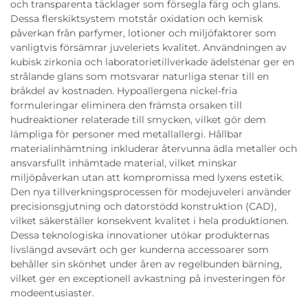
och transparenta täcklager som försegla färg och glans.
Dessa flerskiktsystem motstår oxidation och kemisk
påverkan från parfymer, lotioner och miljöfaktorer som
vanligtvis försämrar juveleriets kvalitet. Användningen av
kubisk zirkonia och laboratorietillverkade ädelstenar ger en
strålande glans som motsvarar naturliga stenar till en
bråkdel av kostnaden. Hypoallergena nickel-fria
formuleringar eliminera den främsta orsaken till
hudreaktioner relaterade till smycken, vilket gör dem
lämpliga för personer med metallallergi. Hållbar
materialinhämtning inkluderar återvunna ädla metaller och
ansvarsfullt inhämtade material, vilket minskar
miljöpåverkan utan att kompromissa med lyxens estetik.
Den nya tillverkningsprocessen för modejuveleri använder
precisionsgjutning och datorstödd konstruktion (CAD),
vilket säkerställer konsekvent kvalitet i hela produktionen.
Dessa teknologiska innovationer utökar produkternas
livslängd avsevärt och ger kunderna accessoarer som
behåller sin skönhet under åren av regelbunden bärning,
vilket ger en exceptionell avkastning på investeringen för
modeentusiaster.