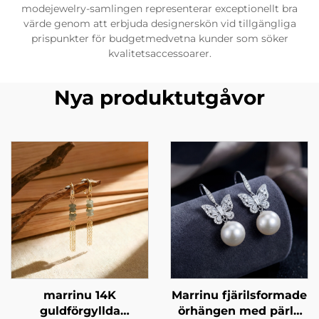
modejewelry-samlingen representerar exceptionellt bra
värde genom att erbjuda designerskön vid tillgängliga
prispunkter för budgetmedvetna kunder som söker
kvalitetsaccessoarer.
Nya produktutgåvor
marrinu 14K
Marrinu fjärilsformade
guldförgyllda
örhängen med pärla