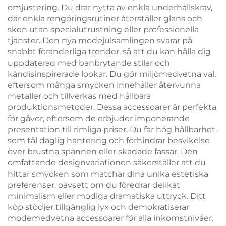
omjustering. Du drar nytta av enkla underhållskrav,
där enkla rengöringsrutiner återställer glans och
sken utan specialutrustning eller professionella
tjänster. Den nya modejulsamlingen svarar på
snabbt föränderliga trender, så att du kan hålla dig
uppdaterad med banbrytande stilar och
kändisinspirerade lookar. Du gör miljömedvetna val,
eftersom många smycken innehåller återvunna
metaller och tillverkas med hållbara
produktionsmetoder. Dessa accessoarer är perfekta
för gåvor, eftersom de erbjuder imponerande
presentation till rimliga priser. Du får hög hållbarhet
som tål daglig hantering och förhindrar besvikelse
över brustna spännen eller skadade fassar. Den
omfattande designvariationen säkerställer att du
hittar smycken som matchar dina unika estetiska
preferenser, oavsett om du föredrar delikat
minimalism eller modiga dramatiska uttryck. Ditt
köp stödjer tillgänglig lyx och demokratiserar
modemedvetna accessoarer för alla inkomstnivåer.