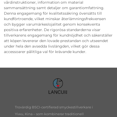
vårdinstruktioner, information om material
sammansättning samt detaljer om garantiomfattning.
Denna engagemang för kvalitetssäkring översätts till
kundförtroende, vilket minskar återlämningsfrekvensen
och bygger varumärkeslojalitet genom konsekventa
positiva erfarenheter. De rigorösa standarderna visar
tillverkarens engagemang för kundnöjdhet och säkerställer
att köpen levererar den lovade prestandan och utseendet
under hela den avsedda livslängden, vilket gör dessa
accessoarer pålitliga val för krävande kunder.
Trovärdig BSCI-certifierad smyckestillverkare i
Yiwu, Kina – som kombinerar traditionell