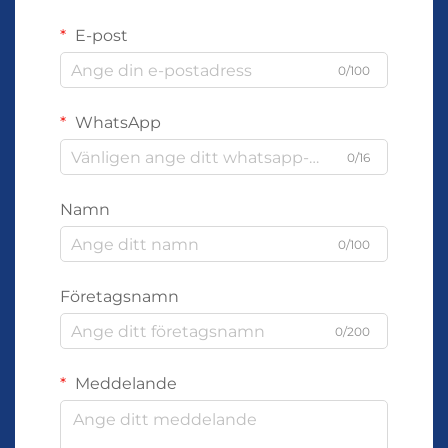
E-post
0/100
WhatsApp
0/16
Namn
0/100
Företagsnamn
0/200
Meddelande