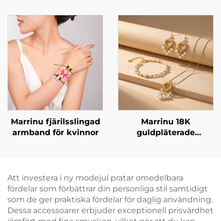
kopparörhängen med
och kubisk zirkonia
gnistrande effekt
Marrinu fjärilsslingad
Marrinu 18K
armband för kvinnor
guldpläterade
örhängen i rostfritt
stål med hjärtform,
pärla och tofs –
lättviktiga och
Att investera i ny modejul pratar omedelbara
eleganta uttrycksfulla
fördelar som förbättrar din personliga stil samtidigt
hängörhängen
som de ger praktiska fördelar för daglig användning.
Dessa accessoarer erbjuder exceptionell prisvärdhet