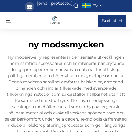
[email protected]
SV
Få ett offert
ny modssmycken
Ny modejewelry representerar den senaste utvecklingen
inom samtida accessoarer och kombinerar banbrytande
designprinciper med innovativa material för att skapa
pålitliga detaljer som höjer vilken utstyrsning som helst.
Denna moderna samling omfattar halskedjor, armband,
örhängen och ringar tillverkade med avancerade
tillverkningsmetoder som säkerställer hållbarhet utan att
försämra estetiskt uttryck. Den nya modejewelry-
samlingen innehåller metall som är hypoallergenisk,
hållbara material och exakt tillverkade spännen som ger
säker bärkomfort under hela dagen. Teknologiska framsteg
inkluderar elektropläteringsprocesser som ger långvariga
ytor som är motståndskraftiga mot svartning och