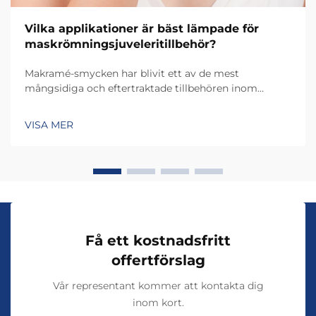
Vilka applikationer är bäst lämpade för
maskrömningsjuveleritillbehör?
Makramé-smycken har blivit ett av de mest
mångsidiga och eftertraktade tillbehören inom
dagens modebransch, med unika
användningsområden som sträcker sig från vardaglig
VISA MER
bärning till specialiserade ceremoniella tillfällen. Att
förstå vilka användningsområden som bäst ...
Få ett kostnadsfritt
offertförslag
Vår representant kommer att kontakta dig
inom kort.