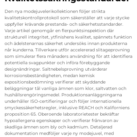
Den nya modejuvelerikollektionen följer strikta
kvalitetskontrollprotokoll som säkerställer att varje stycke
uppfyller krävande prestanda- och säkerhetsstandarder.
Varje artikel genomgår en flerpunktsinspektion där
strukturell integritet, ytfinishens kvalitet, spännets funktion
och ädelstenarnas säkerhet undersöks innan produkterna
når kunderna. Tillverkare utför accelererad slitageprovning
som simulerar flera månaders användning för att identifiera
potentiella svagpunkter och införa förebyggande
designändringar. Saltnebelsprovning utvärderar
korrosionsbeständigheten, medan kemisk
expositionsbedömning verifierar att skyddande
beläggningar tål vanliga ämnen som klor, saltvatten och
hushållsrengöringsmedel. Produktionsanläggningarna
underhåller ISO-certifieringar och följer internationella
smyckessäkerhetsregler, inklusive REACH och Kaliforniens
proposition 65. Oberoende laboratorietester bekräftar
hypoallergena egenskaper och verifierar frånvaron av
skadliga ämnen som bly och kadmium. Detaljerad
dokumentation medföljer varje ny modejuvel, med