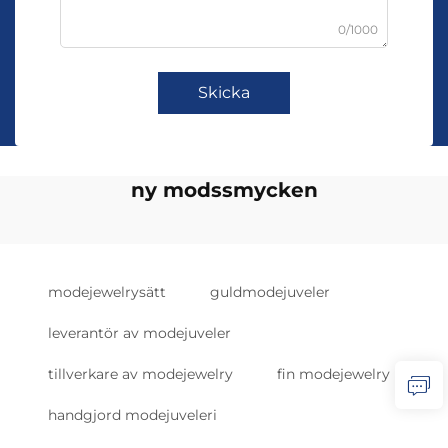
0/1000
Skicka
ny modssmycken
modejewelrysätt
guldmodejuveler
leverantör av modejuveler
tillverkare av modejewelry
fin modejewelry
handgjord modejuveleri