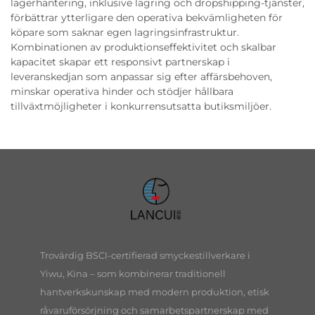
lagerhantering, inklusive lagring och dropshipping-tjänster,
förbättrar ytterligare den operativa bekvämligheten för
köpare som saknar egen lagringsinfrastruktur.
Kombinationen av produktionseffektivitet och skalbar
kapacitet skapar ett responsivt partnerskap i
leveranskedjan som anpassar sig efter affärsbehoven,
minskar operativa hinder och stödjer hållbara
tillväxtmöjligheter i konkurrensutsatta butiksmiljöer.
Trovärdig BSCI-certifierad smyckestillverkare i
Yiwu, Kina – som kombinerar traditionell
hantverkskunskap med modern produktion, etisk
råvaruförsörjning och samarbetspartnerskap med