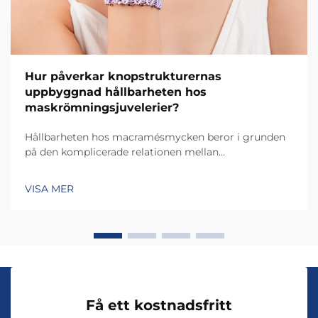
Hur påverkar knopstrukturernas
uppbyggnad hållbarheten hos
maskrömningsjuvelerier?
Hållbarheten hos macramésmycken beror i grunden
på den komplicerade relationen mellan
knopkonstruktion och spänningsfördelning i
materialet. Varje knoptyp skapar unika
VISA MER
spänningsmönster som avgör hur väl smycket tål
daglig användning, ...
Få ett kostnadsfritt