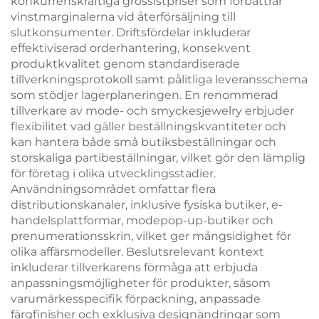
konkurrenskraftiga grossistpriser som förbättrar
vinstmarginalerna vid återförsäljning till
slutkonsumenter. Driftsfördelar inkluderar
effektiviserad orderhantering, konsekvent
produktkvalitet genom standardiserade
tillverkningsprotokoll samt pålitliga leveransschema
som stödjer lagerplaneringen. En renommerad
tillverkare av mode- och smyckesjewelry erbjuder
flexibilitet vad gäller beställningskvantiteter och
kan hantera både små butiksbeställningar och
storskaliga partibeställningar, vilket gör den lämplig
för företag i olika utvecklingsstadier.
Användningsområdet omfattar flera
distributionskanaler, inklusive fysiska butiker, e-
handelsplattformar, modepop-up-butiker och
prenumerationsskrin, vilket ger mångsidighet för
olika affärsmodeller. Beslutsrelevant kontext
inkluderar tillverkarens förmåga att erbjuda
anpassningsmöjligheter för produkter, såsom
varumärkesspecifik förpackning, anpassade
färgfinisher och exklusiva designändringar som