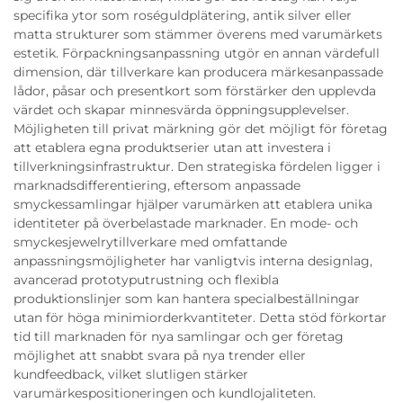
specifika ytor som roséguldplätering, antik silver eller
matta strukturer som stämmer överens med varumärkets
estetik. Förpackningsanpassning utgör en annan värdefull
dimension, där tillverkare kan producera märkesanpassade
lådor, påsar och presentkort som förstärker den upplevda
värdet och skapar minnesvärda öppningsupplevelser.
Möjligheten till privat märkning gör det möjligt för företag
att etablera egna produktserier utan att investera i
tillverkningsinfrastruktur. Den strategiska fördelen ligger i
marknadsdifferentiering, eftersom anpassade
smyckessamlingar hjälper varumärken att etablera unika
identiteter på överbelastade marknader. En mode- och
smyckesjewelrytillverkare med omfattande
anpassningsmöjligheter har vanligtvis interna designlag,
avancerad prototyputrustning och flexibla
produktionslinjer som kan hantera specialbeställningar
utan för höga minimiorderkvantiteter. Detta stöd förkortar
tid till marknaden för nya samlingar och ger företag
möjlighet att snabbt svara på nya trender eller
kundfeedback, vilket slutligen stärker
varumärkespositioneringen och kundlojaliteten.