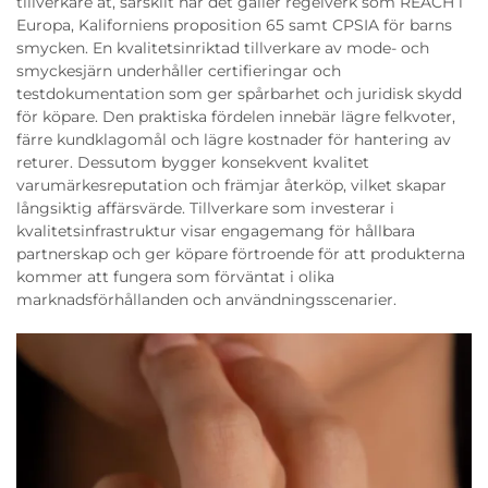
tillverkare åt, särskilt när det gäller regelverk som REACH i
Europa, Kaliforniens proposition 65 samt CPSIA för barns
smycken. En kvalitetsinriktad tillverkare av mode- och
smyckesjärn underhåller certifieringar och
testdokumentation som ger spårbarhet och juridisk skydd
för köpare. Den praktiska fördelen innebär lägre felkvoter,
färre kundklagomål och lägre kostnader för hantering av
returer. Dessutom bygger konsekvent kvalitet
varumärkesreputation och främjar återköp, vilket skapar
långsiktig affärsvärde. Tillverkare som investerar i
kvalitetsinfrastruktur visar engagemang för hållbara
partnerskap och ger köpare förtroende för att produkterna
kommer att fungera som förväntat i olika
marknadsförhållanden och användningsscenarier.