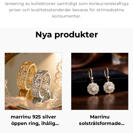
lansering av kollektioner samtidigt som konkurrenskraftiga
priser och kvalitetsstandarder bevaras för stilmedvetna
konsumenter.
Nya produkter
marrinu 925 silver
Marrinu
öppen ring, ihålig
solstrålsformade
rutnätscubik zirkonia
örhängen med kubisk