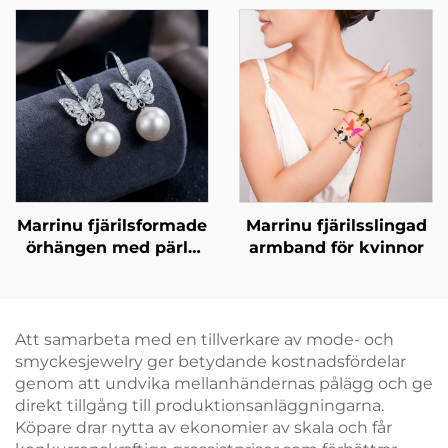
ring, exklusiv
zirkonia
högklassig
anpassningsbar ring,
BXRAG001
Marrinu fjärilsformade
Marrinu fjärilsslingad
örhängen med pärla
armband för kvinnor
och kubisk zirkonia
Att samarbeta med en tillverkare av mode- och
smyckesjewelry ger betydande kostnadsfördelar
genom att undvika mellanhändernas pålägg och ge
direkt tillgång till produktionsanläggningarna.
Köpare drar nytta av ekonomier av skala och får