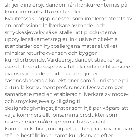
skiljer dina erbjudanden från konkurrenternas på
konkurrensutsatta marknader.
Kvalitetssäkringsprocesser som implementerats av
en professionell tillverkare av mode- och
smyckesjewelry säkerställer att produkterna
uppfyller säkerhetsregler, inklusive nickel-fria
standarder och hypoallergena material, vilket
minskar returfrekvensen och bygger
kundförtroende. Värdeerbjudandet sträcker sig
även till trenderesponsivitet, där erfarna tillverkare
övervakar modetrender och erbjuder
säsongsbaserade kollektioner som är inriktade på
aktuella konsumentpreferenser. Dessutom ger
samarbete med en etablerad tillverkare av mode-
och smyckesjewelry tillgång till
designrådgivningstjänster som hjälper köpare att
välja kommersiellt lönsamma produkter som
resonar med målgrupperna. Transparent
kommunikation, möjlighet att begära provor innan
större beställningar samt kundservice efter