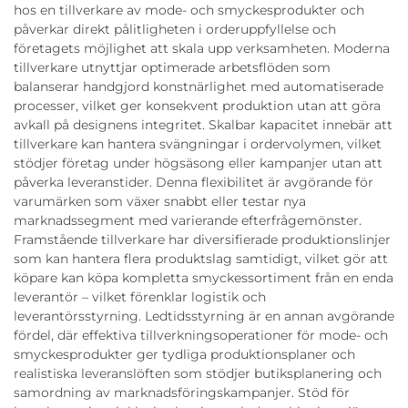
hos en tillverkare av mode- och smyckesprodukter och
påverkar direkt pålitligheten i orderuppfyllelse och
företagets möjlighet att skala upp verksamheten. Moderna
tillverkare utnyttjar optimerade arbetsflöden som
balanserar handgjord konstnärlighet med automatiserade
processer, vilket ger konsekvent produktion utan att göra
avkall på designens integritet. Skalbar kapacitet innebär att
tillverkare kan hantera svängningar i ordervolymen, vilket
stödjer företag under högsäsong eller kampanjer utan att
påverka leveranstider. Denna flexibilitet är avgörande för
varumärken som växer snabbt eller testar nya
marknadssegment med varierande efterfrågemönster.
Framstående tillverkare har diversifierade produktionslinjer
som kan hantera flera produktslag samtidigt, vilket gör att
köpare kan köpa kompletta smyckessortiment från en enda
leverantör – vilket förenklar logistik och
leverantörsstyrning. Ledtidsstyrning är en annan avgörande
fördel, där effektiva tillverkningsoperationer för mode- och
smyckesprodukter ger tydliga produktionsplaner och
realistiska leveranslöften som stödjer butiksplanering och
samordning av marknadsföringskampanjer. Stöd för