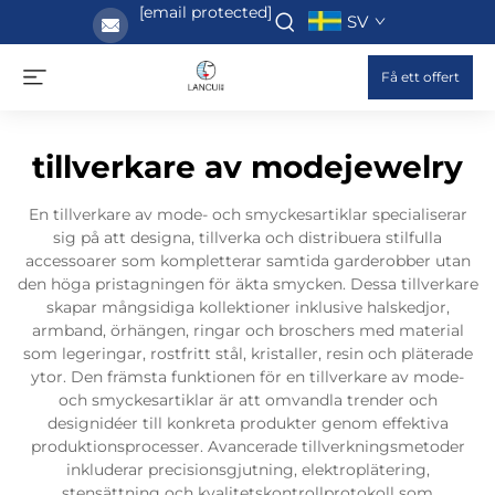
[email protected]
SV
Få ett offert
tillverkare av modejewelry
En tillverkare av mode- och smyckesartiklar specialiserar
sig på att designa, tillverka och distribuera stilfulla
accessoarer som kompletterar samtida garderobber utan
den höga pristagningen för äkta smycken. Dessa tillverkare
skapar mångsidiga kollektioner inklusive halskedjor,
armband, örhängen, ringar och broschers med material
som legeringar, rostfritt stål, kristaller, resin och pläterade
ytor. Den främsta funktionen för en tillverkare av mode-
och smyckesartiklar är att omvandla trender och
designidéer till konkreta produkter genom effektiva
produktionsprocesser. Avancerade tillverkningsmetoder
inkluderar precisionsgjutning, elektroplätering,
stensättning och kvalitetskontrollprotokoll som