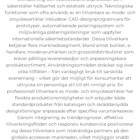
säkerställer hållbarhet och estetiskt uttryck. Teknologiska
funktioner som ofta används av en tillverkare av mode- och
smyckesartiklar inkluderar CAD-designprogramvara för
prototyper, automatiserade poleringssystem och
miljövänliga pläteringslösningar som uppfyller
internationella säkerhetsstandarder. Dessa tillverkare
betjänar flera marknadssegment, bland annat butiker, e-
handlare, modevarumärken och grossistdistributörer som
kräver pålitliga leveranskedjor och anpassningsbara
produktsortiment. Användningsområden sträcker sig över
olika tillfällen – från vardagligt bruk till särskilda
evenemang – vilket gör det möjligt för konsumenter att
uttrycka sin personliga stil till ett rimligt pris. En
professionell tillverkare av mode- och smyckesartiklar har
flexibla produktionsmöjligheter och erbjuder både
standardprodukter från katalogen och skräddarsydda
designlösningar anpassade efter specifika varumärkeskrav.
Genom integrering av trendprognoser, effektiva
tillverkningsflöden och responsiv kundservice positionerar
sig dessa tillverkare som nödvändiga partners på den
globala accessoar-marknaden, vilket möjliggör snabb