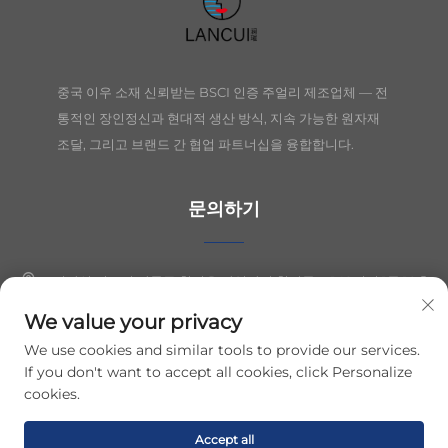
중국 이우 소재 신뢰받는 BSCI 인증 주얼리 제조업체 — 전
통적인 장인정신과 현대적 생산 방식, 지속 가능한 원자재
조달, 그리고 브랜드 간 협업 파트너십을 융합합니다.
문의하기
절강성 의오시 장둥구 칭커우 산업단지 칭시동로 149번지 1동 10층
We value your privacy
+86-19564394943
We use cookies and similar tools to provide our services.
[email protected]
If you don't want to accept all cookies, click Personalize
cookies.
저작권 © 2026 이우 란츠이 주얼리 유한공사. 모든 권리 보유.
개인정보 보호
Accept all