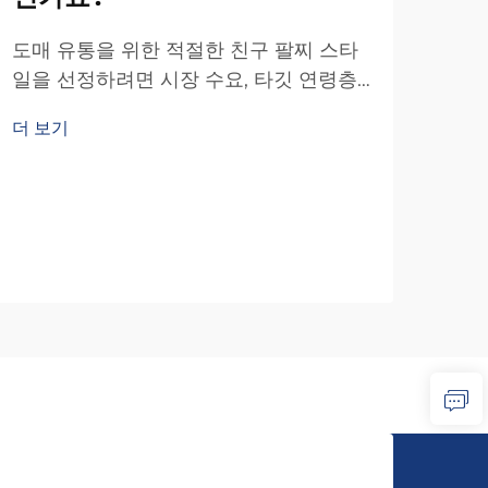
도매 유통을 위한 적절한 친구 팔찌 스타
보
일을 선정하려면 시장 수요, 타깃 연령층
평
및 이익 마진을 균형 있게 고려하는 전략
더 보기
적 접근이 필요합니다. 성공적인 도매 구
보석
매자들은 친구 팔찌 시장이...
그들
토가
더 
합니
업체
체의.