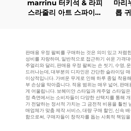
marrinu 터키석 & 라피
마리누
스라줄리 아트 스파이럴
롭 귀
팔찌 스테인리스 스틸 미
스털
니멀리스트 고급 주얼리
및 실
BXGT-02
셔리 
는 
판매용 우정 팔찌를 구매하는 것은 의미 있고 저렴한
성비를 자랑하며, 일반적으로 접근하기 쉬운 가격대
주얼리와 달리, 판매용 우정 팔찌는 손 씻기, 수영
드러나는데, 대부분의 디자인은 간단한 슬라이딩 매듭
이상적입니다. 가벼운 무게로 인해 하루 종일 착용해
부 손상을 막아줍니다. 적용 범위는 매우 넓어, 판매용
게 어울립니다. 보헤미안 스타일과 캐주얼 스타일은
정 측면에서는 소비자들이 다양한 선택지를 통해 개인
가 전달하는 정서적 가치는 그 금전적 비용을 훨씬
매업체가 맞춤 제작 서비스, 대량 구매 할인, 신속
함으로써, 구매자들이 창작자를 돕는 사회적 책임을 