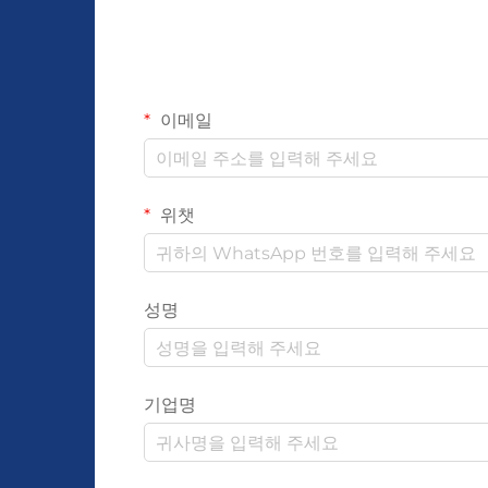
이메일
위챗
성명
기업명