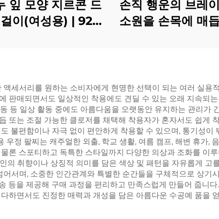
 잎 모양 지르콘 드
손직 행운의 브레이
걸이(여성용) | 925
소원을 손목에 매듭
링 실버 후크 | 골드
보세요
버 컬러의 가벼운 럭
감성, 숲을 연상시키
드롭 귀걸이 | 다용도
 액세서리를 원하는 소비자에게 현명한 선택이 되는 여러 실용적 
에 판매되면서도 일상적인 착용에도 견딜 수 있는 오래 지속되는
일상용 주얼리
, 운동 등 일상 활동 중에도 아름다움을 오랫동안 유지하는 관리
 또는 조절 가능한 클로저를 채택해 착용자가 혼자서도 쉽게 착용
도 불편함이나 자극 없이 편안하게 착용할 수 있으며, 통기성이 
 우정 팔찌는 캐주얼한 외출, 학교 생활, 여름 캠프, 해변 휴가,
 물론 스포티하고 독특한 스타일까지 다양한 의상과 조화를 이루며
의 취향이나 상징적 의미를 담은 색상 및 패턴을 자유롭게 고를 
 넘어서며, 소중한 인간관계와 특별한 순간들을 구체적으로 상기시
 배송 등을 제공해 구매 과정을 편리하고 만족스럽게 만들어 줍니다
다하면서도 진정한 매력과 개성을 담은 아름다운 수공예 품을 얻