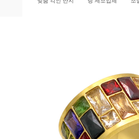
맞춤 각인 반지
링 제조업체
조