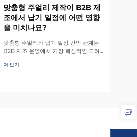
맞춤형 주얼리 제작이 B2B 제
조에서 납기 일정에 어떤 영향
보
을 미치나요?
평
맞춤형 주얼리와 납기 일정 간의 관계는
보석
B2B 제조 운영에서 가장 핵심적인 고려
그들
사항 중 하나입니다. 기업이 맞춤 주얼리
더 보기
토가
생산에 진입할 경우, 디자인 복잡성, 재료
더 
합니
조달, 제작 공정 등 다양한 요소가 얽힌 복
업체
합적인 상호작용에 직면하게 됩니다…
체의.