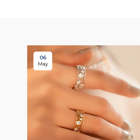
06
May