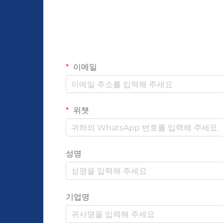
이메일
위챗
성명
기업명