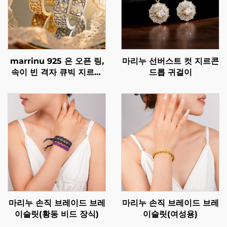
marrinu 925 은 오픈 링,
마리누 선버스트 컷 지르콘
속이 빈 격자 큐빅 지르코
드롭 귀걸이
니아 링, 독점 고급 맞춤형
링, BXRAG001
마리누 손직 브레이드 브레
마리누 손직 브레이드 브레
이슬릿(황동 비드 장식)
이슬릿(여성용)