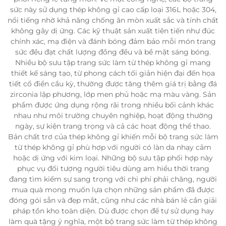
sức này sử dụng thép không gỉ cao cấp loại 316L hoặc 304,
nổi tiếng nhờ khả năng chống ăn mòn xuất sắc và tính chất
không gây dị ứng. Các kỹ thuật sản xuất tiên tiến như đúc
chính xác, mạ điện và đánh bóng đảm bảo mỗi món trang
sức đều đạt chất lượng đồng đều và bề mặt sáng bóng.
Nhiều bộ sưu tập trang sức làm từ thép không gỉ mang
thiết kế sáng tạo, từ phong cách tối giản hiện đại đến họa
tiết cổ điển cầu kỳ, thường được tăng thêm giá trị bằng đá
zirconia lập phương, lớp men phủ hoặc mạ màu vàng. Sản
phẩm được ứng dụng rộng rãi trong nhiều bối cảnh khác
nhau như môi trường chuyên nghiệp, hoạt động thường
ngày, sự kiện trang trọng và cả các hoạt động thể thao.
Bản chất trơ của thép không gỉ khiến mỗi bộ trang sức làm
từ thép không gỉ phù hợp với người có làn da nhạy cảm
hoặc dị ứng với kim loại. Những bộ sưu tập phối hợp này
phục vụ đối tượng người tiêu dùng am hiểu thời trang
đang tìm kiếm sự sang trọng với chi phí phải chăng, người
mua quà mong muốn lựa chọn những sản phẩm đã được
đóng gói sẵn và đẹp mắt, cũng như các nhà bán lẻ cần giải
pháp tồn kho toàn diện. Dù được chọn để tự sử dụng hay
làm quà tặng ý nghĩa, một bộ trang sức làm từ thép không