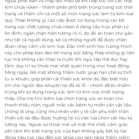
ngứa, phát ban và thay đổi màu da khi tiếp xúc với các hợp
kim chứa niken – thành phần phổ biến trong trang sức thời
trang và thậm chí cả một số món trang sức làm từ kim loại
quý. Thép không gỉ cao cấp được sử dụng trong các bộ
trang sức chất lượng chứa niken ở dạng cấu trúc phân tử
ổn định, ngăn chặn hiện tượng rò rỉ, do đó an toàn cho gần
như tất cả người dùng, kể cả những người đã được chẩn
đoán nhạy cảm với kim loại. Đặc tính sinh học tương thích
này cho phép bạn đeo bộ trang sức bằng thép không gỉ liên
tục mà không cần tháo ra trước khi ngủ, tập thể dục hay
tắm, duy trì sự thoải mái nhất quán trong mọi hoạt động
hằng ngày. Bề mặt không thấm nước giúp hạn chế sự tích
tụ vi khuẩn, góp phần cải thiện sức khỏe da, đặc biệt hữu
ích cho người đeo khuyên tai đã xỏ lỗ – nhóm dễ bị nhiễm
trùng khi sử dụng trang sức làm từ kim loại chất lượng
thấp. Cha mẹ tìm kiếm lựa chọn trang sức an toàn cho
thanh thiếu niên, người mắc các bệnh tự miễn cần vật liệu
chống dị ứng, cũng như nhân viên y tế cần phụ kiện thân
thiện với da đều được hưởng lợi từ việc lựa chọn vật liệu kỹ
lưỡng này. Ngoài sự thoải mái về mặt thể chất, cảm giác
yên tâm khi biết trang sức của bạn không gây bất kỳ tác
động tiêu cực nào đến sức khỏe còn làm tăng thêm niềm