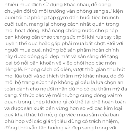
nhiều mục đích sử dụng khác nhau, dễ dàng
chuyển đổi từ môi trường văn phòng sang sự kiện
buổi tối, từ phòng tập gym đến buổi tiệc brunch
cuối tuần, mang lại phong cách nhất quán trong
mọi hoạt động. Khả năng chống nước cho phép
bạn không cần tháo trang sức mỗi khi rửa tay, tập
luyện thể dục hoặc gặp phải mưa bất chợt. Đối với
người mua quà, những bộ sản phẩm hoàn chỉnh
này được đóng gói đẹp mắt và sẵn sàng để tặng,
loại bỏ nỗi băn khoăn về việc phối hợp các món
riêng lẻ. Phong cách cổ điển, vượt thời gian thu hút
mọi lứa tuổi và sở thích thẩm mỹ khác nhau, do đó
mỗi bộ trang sức thép không gỉ đều là lựa chọn an
toàn dành cho người nhận dù họ có gu thẩm mỹ đa
dạng. Ý thức bảo vệ môi trường cũng đóng vai trò
quan trọng: thép không gỉ có thể tái chế hoàn toàn
và được sản xuất bền vững hơn so với các kim loại
quý khai thác từ mỏ, giúp việc mua sắm của bạn
phù hợp với các giá trị tiêu dùng có trách nhiệm,
đồng thời vẫn tận hưởng vẻ đẹp sang trọng với