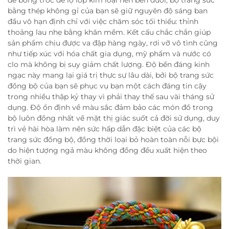
dễ bong tróc để lộ lớp kim loại nền bên dưới, bộ trang sức
bằng thép không gỉ của bạn sẽ giữ nguyên độ sáng ban
đầu vô hạn định chỉ với việc chăm sóc tối thiểu: thỉnh
thoảng lau nhẹ bằng khăn mềm. Kết cấu chắc chắn giúp
sản phẩm chịu được va đập hàng ngày, rơi vỡ vô tình cũng
như tiếp xúc với hóa chất gia dụng, mỹ phẩm và nước có
clo mà không bị suy giảm chất lượng. Độ bền đáng kinh
ngạc này mang lại giá trị thực sự lâu dài, bởi bộ trang sức
đồng bộ của bạn sẽ phục vụ bạn một cách đáng tin cậy
trong nhiều thập kỷ thay vì phải thay thế sau vài tháng sử
dụng. Độ ổn định về màu sắc đảm bảo các món đồ trong
bộ luôn đồng nhất về mặt thị giác suốt cả đời sử dụng, duy
trì vẻ hài hòa làm nên sức hấp dẫn đặc biệt của các bộ
trang sức đồng bộ, đồng thời loại bỏ hoàn toàn nỗi bực bội
do hiện tượng ngả màu không đồng đều xuất hiện theo
thời gian.