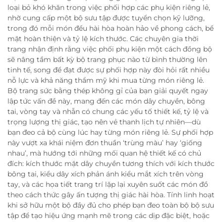
loại bỏ khó khăn trong việc phối hợp các phụ kiện riêng lẻ,
nhờ cung cấp một bộ sưu tập được tuyển chọn kỹ lưỡng,
trong đó mỗi món đều hài hòa hoàn hảo về phong cách, bề
mặt hoàn thiện và tỷ lệ kích thước. Các chuyên gia thời
trang nhận định rằng việc phối phụ kiện một cách đồng bộ
sẽ nâng tầm bất kỳ bộ trang phục nào từ bình thường lên
tinh tế, song để đạt được sự phối hợp này đòi hỏi rất nhiều
nỗ lực và khả năng thẩm mỹ khi mua từng món riêng lẻ.
Bộ trang sức bằng thép không gỉ của bạn giải quyết ngay
lập tức vấn đề này, mang đến các món dây chuyền, bông
tai, vòng tay và nhẫn có chung các yếu tố thiết kế, tỷ lệ và
trọng lượng thị giác, tạo nên vẻ thanh lịch tự nhiên—dù
bạn đeo cả bộ cùng lúc hay từng món riêng lẻ. Sự phối hợp
này vượt xa khái niệm đơn thuần ‘trùng màu’ hay ‘giống
nhau’, mà hướng tới những mối quan hệ thiết kế có chủ
đích: kích thước mặt dây chuyền tương thích với kích thước
bông tai, kiểu dây xích phản ánh kiểu mắt xích trên vòng
tay, và các họa tiết trang trí lặp lại xuyên suốt các món đồ
theo cách thức gây ấn tượng thị giác hài hòa. Tính linh hoạt
khi sở hữu một bộ đầy đủ cho phép bạn đeo toàn bộ bộ sưu
tập để tạo hiệu ứng mạnh mẽ trong các dịp đặc biệt, hoặc