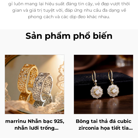
gỉ luôn mang lại hiệu suất đáng tin cậy, vẻ đẹp vượt thời
gian và giá trị tuyệt vời, đáp ứng nhu cầu đa dạng về
phong cách và các dịp đeo khác nhau.
Sản phẩm phổ biến
marrinu Nhẫn bạc 925,
Bông tai thả đá cubic
nhẫn lưới trống
zirconia họa tiết tia
zirconia lập phương,
nắng mặt trời của