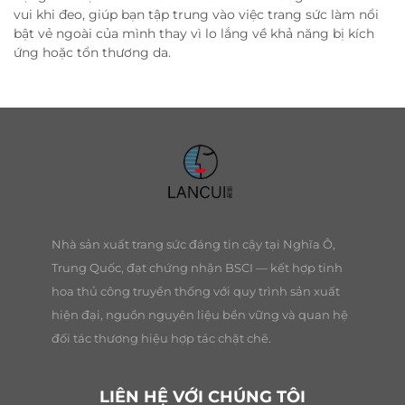
vui khi đeo, giúp bạn tập trung vào việc trang sức làm nổi
bật vẻ ngoài của mình thay vì lo lắng về khả năng bị kích
ứng hoặc tổn thương da.
Nhà sản xuất trang sức đáng tin cậy tại Nghĩa Ô,
Trung Quốc, đạt chứng nhận BSCI — kết hợp tinh
hoa thủ công truyền thống với quy trình sản xuất
hiện đại, nguồn nguyên liệu bền vững và quan hệ
đối tác thương hiệu hợp tác chặt chẽ.
LIÊN HỆ VỚI CHÚNG TÔI