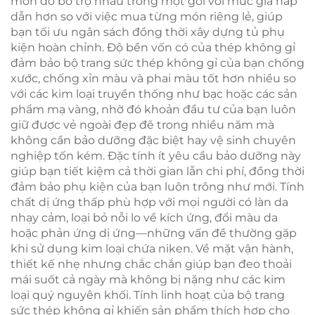
món đồ bổ trợ nhau trong một gói với mức giá hấp
dẫn hơn so với việc mua từng món riêng lẻ, giúp
bạn tối ưu ngân sách đồng thời xây dựng tủ phụ
kiện hoàn chỉnh. Độ bền vốn có của thép không gỉ
đảm bảo bộ trang sức thép không gỉ của bạn chống
xước, chống xỉn màu và phai màu tốt hơn nhiều so
với các kim loại truyền thống như bạc hoặc các sản
phẩm mạ vàng, nhờ đó khoản đầu tư của bạn luôn
giữ được vẻ ngoài đẹp đẽ trong nhiều năm mà
không cần bảo dưỡng đặc biệt hay vệ sinh chuyên
nghiệp tốn kém. Đặc tính ít yêu cầu bảo dưỡng này
giúp bạn tiết kiệm cả thời gian lẫn chi phí, đồng thời
đảm bảo phụ kiện của bạn luôn trông như mới. Tính
chất dị ứng thấp phù hợp với mọi người có làn da
nhạy cảm, loại bỏ nỗi lo về kích ứng, đổi màu da
hoặc phản ứng dị ứng—những vấn đề thường gặp
khi sử dụng kim loại chứa niken. Về mặt vận hành,
thiết kế nhẹ nhưng chắc chắn giúp bạn đeo thoải
mái suốt cả ngày mà không bị nặng như các kim
loại quý nguyên khối. Tính linh hoạt của bộ trang
sức thép không gỉ khiến sản phẩm thích hợp cho