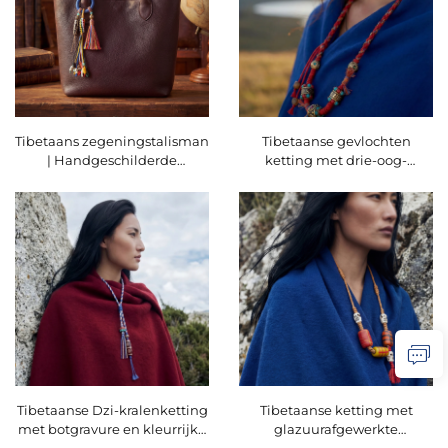
Tibetaans zegeningstalisman
Tibetaanse gevlochten
| Handgeschilderde
ketting met drie-oog-
Tibetaans-boeddhistische
rijkdomskralen en
negen-oog-Dzi-kraal ×
zeswoordige mantra |
yakboten A'Dai-amulet |
Zuiverings- en
Premium tasspendant
zegeningssymboolpendant
Tibetaanse Dzi-kralenketting
Tibetaanse ketting met
met botgravure en kleurrijke
glazuurafgewerkte
kralen | Etnisch
cilinderkralen en een