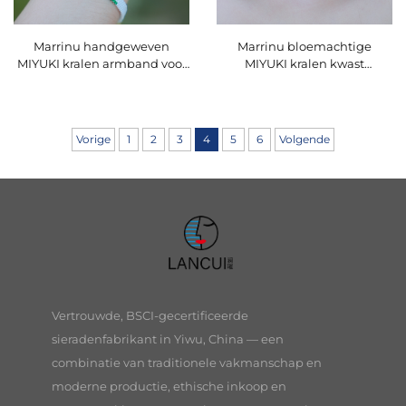
Marrinu handgeweven
Marrinu bloemachtige
MIYUKI kralen armband voor
MIYUKI kralen kwast
dames
oorbelletjes voor dames
Vorige
1
2
3
4
5
6
Volgende
Vertrouwde, BSCI-gecertificeerde
sieradenfabrikant in Yiwu, China — een
combinatie van traditionele vakmanschap en
moderne productie, ethische inkoop en