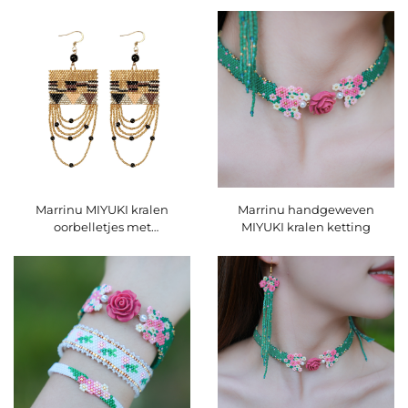
zegeningssymbool met
yakboten A'Dai-amulet
meervoudig schatpendant
Marrinu MIYUKI kralen
Marrinu handgeweven
oorbelletjes met
MIYUKI kralen ketting
luipaardprint en hangend
ontwerp