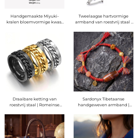
Handgemaakte Miyuki-
Tweelaagse hartvormige
kralen bloemvormige kwast
armband van roestvrij staal |
oorbellen, boheemse
Minimalistische
kleurrijke opvallende
perzikkleurige hart-sieraden |
bungeloorbellen voor dames,
Beste-vriend- en paar-
etnische boho-sieraden
geschenk, niet verkleurend |
cadeau, Yiwu Lancui,
Marrinu
Marrinu, op maat gemaakte
ontwerpen beschikbaar, MZ-
007-01
Draaibare ketting van
Sardonyx Tibetaanse
roestvrij staal | Romeinse
handgeweven armband |
cijfers coole fidget-ring,
Etnische
unisex paar-sieraden |
gelukstasselarmband
Marrinu