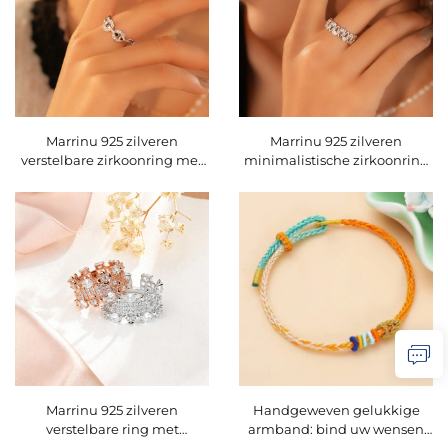
Marrinu 925 zilveren
Marrinu 925 zilveren
verstelbare zirkoonring met
minimalistische zirkoonring
open vorm (SKU: BXRAG004)
met open vorm
(Artikelnummer: BXRAG003)
Marrinu 925 zilveren
Handgeweven gelukkige
verstelbare ring met
armband: bind uw wensen
glinsterende zirkoon
om uw pols