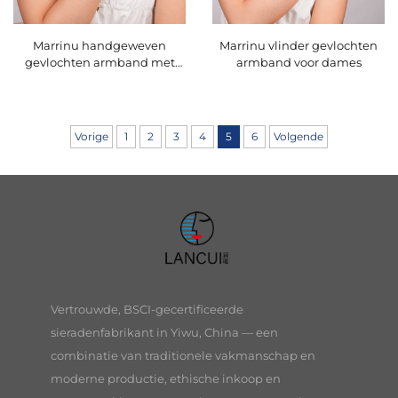
Marrinu handgeweven
Marrinu vlinder gevlochten
gevlochten armband met
armband voor dames
versiering van messing
kralen
Vorige
1
2
3
4
5
6
Volgende
Vertrouwde, BSCI-gecertificeerde
sieradenfabrikant in Yiwu, China — een
combinatie van traditionele vakmanschap en
moderne productie, ethische inkoop en