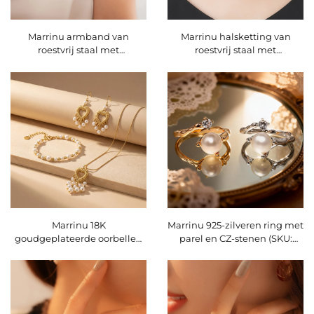
Marrinu armband van
Marrinu halsketting van
roestvrij staal met
roestvrij staal met
imitatieparels voor dames
hartvormige parel en
slangketting
Marrinu 18K
Marrinu 925-zilveren ring met
goudgeplateerde oorbellen
parel en CZ-stenen (SKU:
van roestvrij staal met
BXRAG005)
hartvormige parel en kwastje
– lichtgewicht en elegante
statement-oorbellen met
hangende vorm