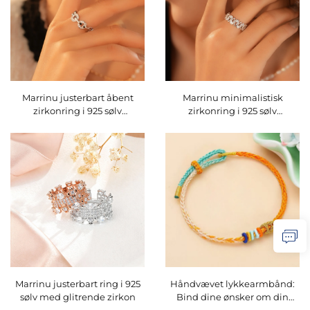
Marrinu justerbart åbent
Marrinu minimalistisk
zirkonring i 925 sølv
zirkonring i 925 sølv
(varenummer: BXRAG004)
(varenummer: BXRAG003)
Marrinu justerbart ring i 925
Håndvævet lykkearmbånd:
sølv med glitrende zirkon
Bind dine ønsker om din
håndled