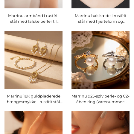
Marrinu armbånd i rustfrit
Marrinu halskæde i rustfrit
stål med falske perler til
stål med hjerteform og
kvinder
slangekæde i perleoptik
Marrinu 18K guldpladerede
Marrinu 925-sølv perle- og CZ-
hængesmykke i rustfrit stål
åben ring (Varenummer:
med hjerteform, perler og
BXRAG005)
puder – lette og elegante
udsmykkende
hængesmykke