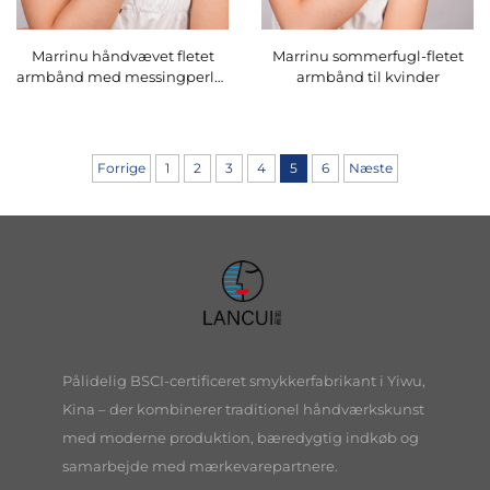
Marrinu håndvævet fletet
Marrinu sommerfugl-fletet
armbånd med messingperler
armbånd til kvinder
som akcenter
Forrige
1
2
3
4
5
6
Næste
Pålidelig BSCI-certificeret smykkerfabrikant i Yiwu,
Kina – der kombinerer traditionel håndværkskunst
med moderne produktion, bæredygtig indkøb og
samarbejde med mærkevarepartnere.