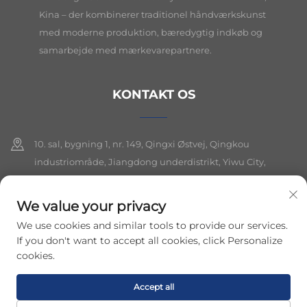
Kina – der kombinerer traditionel håndværkskunst
med moderne produktion, bæredygtig indkøb og
samarbejde med mærkevarepartnere.
KONTAKT OS
10. sal, bygning 1, nr. 149, Qingxi Østvej, Qingkou
industriområde, Jiangdong underdistrikt, Yiwu City,
Zhejiang-provinsen
We value your privacy
+86-19564394943
We use cookies and similar tools to provide our services.
[email protected]
If you don't want to accept all cookies, click Personalize
cookies.
Ophavsret © 2026 Yiwu Lancui Jewelry Co., Ltd. Alle rettigheder
Accept all
forbeholdes.
Privatlivspolitik