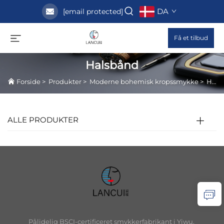
DA
[email protected]
Få et tilbud
Halsbånd
Forside
>
Produkter
>
Moderne bohemisk kropssmykke
>
Halsbånd
ALLE PRODUKTER
Pålidelig BSCI-certificeret smykkerfabrikant i Yiwu,