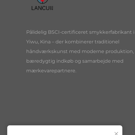
Pålidelig BSCI-certificeret smykkerfabrikant i
Yiwu, Kina – der kombinerer traditionel
håndværkskunst med moderne produktion,
bæredygtig indkøb og samarbejde med
mærkevarepartnere.