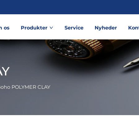
 os
Produkter
Service
Nyheder
Kon
AY
Boho POLYMER CLAY