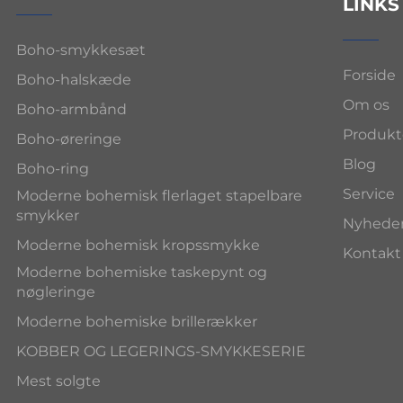
LINKS
Boho-smykkesæt
Forside
Boho-halskæde
Om os
Boho-armbånd
Produkt
Boho-øreringe
Blog
Boho-ring
Service
Moderne bohemisk flerlaget stapelbare
smykker
Nyhede
Moderne bohemisk kropssmykke
Kontakt
Moderne bohemiske taskepynt og
nøgleringe
Moderne bohemiske brillerækker
KOBBER OG LEGERINGS-SMYKKESERIE
Mest solgte