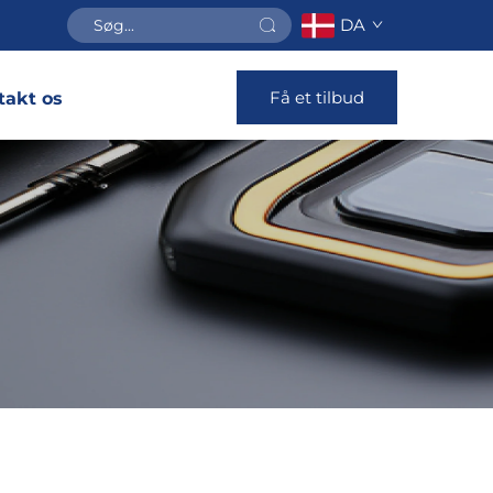
DA
Få et tilbud
takt os