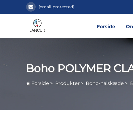
[email protected]
Forside
Om
Boho POLYMER CL
Forside
>
Produkter
>
Boho-halskæde
>