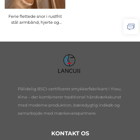
Ferie flettede snor i rustfrit
stål armbånd, hjerte og
stjernefisk-charm elegant
vandtæt smykker O16BMI256
Pålidelig BSCI-certificeret smykkerfabrikant i Yiwu,
Kina – der kombinerer traditionel håndværkskunst
med moderne produktion, bæredygtig indkøb og
samarbejde med mærkevarepartnere.
KONTAKT OS