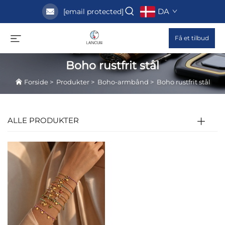
DA
[email protected]
Få et tilbud
Boho rustfrit stål
Forside
>
Produkter
>
Boho-armbånd
>
Boho rustfrit stål
ALLE PRODUKTER