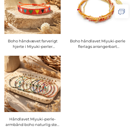
Boho håndvævet farverigt
Boho håndlavet Miyuki-perle
hjerte i Miyuki-perler
flerlags arrangerbart
armbånd justerbart
armbånd i guldblad
arrangerbart damearmbånd
justerbart vævet armbånd
Varenummer O16BMI251
Varenummer O16BMI248
Håndlavet Miyuki-perle-
armbånd boho naturlig sten
justerbart trækkord-armbånd