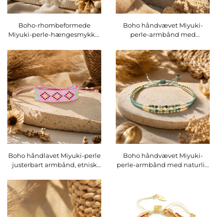
Boho-rhombeformede
Boho håndvævet Miyuki-
Miyuki-perle-hængesmykke,
perle-armbånd med
håndlavet etnisk geometrisk
brugerdefineret bogstav og
kvindesmykke til hængende
hjerte, justerbart
ører, varenummer O16EMI102
arrangerbart armbånd
Varenummer O16BMI276
Boho håndlavet Miyuki-perle
Boho håndvævet Miyuki-
justerbart armbånd, etnisk
perle-armbånd med naturlig
geometrisk venner-
sten, mikro-pavé-zirkon,
prædiken-armbånd
arrangerbart justerbart
Varenummer O16BMI275
armbånd Varenummer
O16BMI253