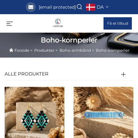
DA
[email protected]
Få et tilbud
Boho-kornperler
Forside
>
Produkter
>
Boho-armbånd
>
Boho-kornperler
ALLE PRODUKTER