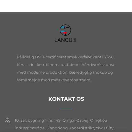
O16BMI278
Pålidelig BSCI-certificeret smykkerfabrikant i Yiwu,
Kina – der kombinerer traditionel håndværkskunst
med moderne produktion, bæredygtig indkøb og
samarbejde med mærkevarepartnere.
KONTAKT OS
10. sal, bygning 1, nr. 149, Qingxi Østvej, Qingkou
industriområde, Jiangdong underdistrikt, Yiwu City,