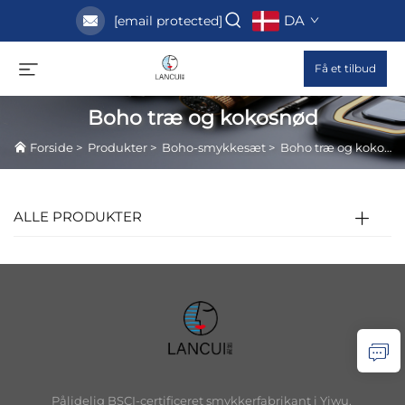
DA
[email protected]
Få et tilbud
Boho træ og kokosnød
Forside
>
Produkter
>
Boho-smykkesæt
>
Boho træ og kokosnød
ALLE PRODUKTER
Pålidelig BSCI-certificeret smykkerfabrikant i Yiwu,