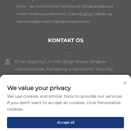
Kina – der kombinerer traditionel håndværkskunst
med moderne produktion, bæredygtig indkøb og
samarbejde med mærkevarepartnere.
KONTAKT OS
10. sal, bygning 1, nr. 149, Qingxi Østvej, Qingkou
industriområde, Jiangdong underdistrikt, Yiwu City,
Zhejiang-provinsen
We value your privacy
+86-19564394943
We use cookies and similar tools to provide our services.
[email protected]
If you don't want to accept all cookies, click Personalize
cookies.
Ophavsret © 2026 Yiwu Lancui Jewelry Co., Ltd. Alle rettigheder
Accept all
forbeholdes.
Privatlivspolitik