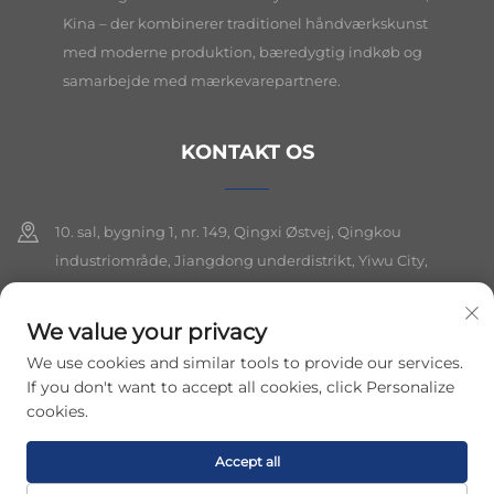
Kina – der kombinerer traditionel håndværkskunst
med moderne produktion, bæredygtig indkøb og
samarbejde med mærkevarepartnere.
KONTAKT OS
10. sal, bygning 1, nr. 149, Qingxi Østvej, Qingkou
industriområde, Jiangdong underdistrikt, Yiwu City,
Zhejiang-provinsen
We value your privacy
+86-19564394943
We use cookies and similar tools to provide our services.
[email protected]
If you don't want to accept all cookies, click Personalize
cookies.
Ophavsret © 2026 Yiwu Lancui Jewelry Co., Ltd. Alle rettigheder
Accept all
forbeholdes.
Privatlivspolitik