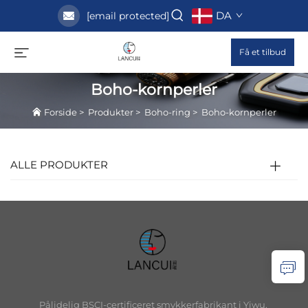
DA
[email protected]
Få et tilbud
Boho-kornperler
Forside
>
Produkter
>
Boho-ring
>
Boho-kornperler
ALLE PRODUKTER
Pålidelig BSCI-certificeret smykkerfabrikant i Yiwu,