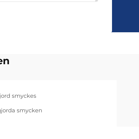
en
jord smyckes
dgjorda smycken