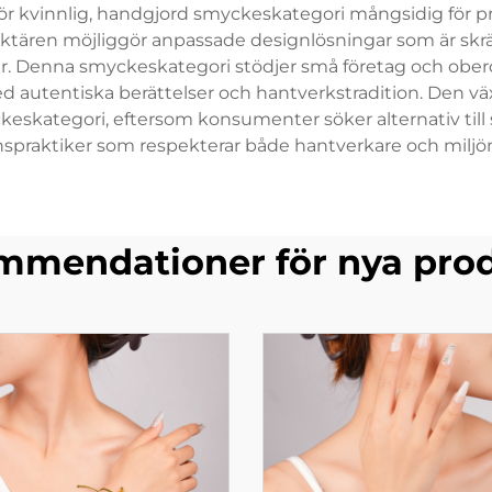
gör kvinnlig, handgjord smyckeskategori mångsidig för pro
aktären möjliggör anpassade designlösningar som är skrä
ler. Denna smyckeskategori stödjer små företag och obe
ed autentiska berättelser och hantverkstradition. Den 
keskategori, eftersom konsumenter söker alternativ till 
nspraktiker som respekterar både hantverkare och milj
mendationer för nya pro