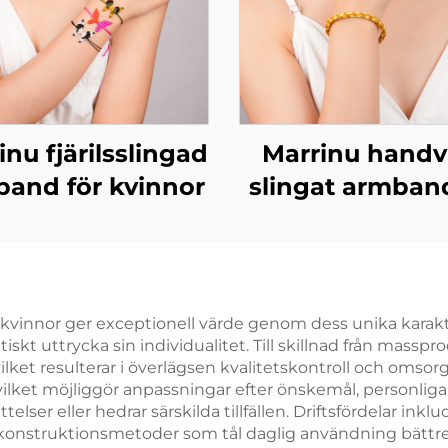
inu fjärilsslingad
Marrinu handv
and för kvinnor
slingat armband
kvinnor
vinnor ger exceptionell värde genom dess unika karaktär
iskt uttrycka sin individualitet. Till skillnad från massp
ket resulterar i överlägsen kvalitetskontroll och omsorg f
ilket möjliggör anpassningar efter önskemål, personlig
ser eller hedrar särskilda tillfällen. Driftsfördelar inkl
struktionsmetoder som tål daglig användning bättre än bi