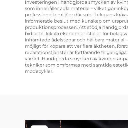
Investeringen i handgjorda smycken av kvinno
som innehåller ädla material – vilket gör i
professionella miljöer där subtil elegans kr
informerade beslut med kunskap om ursprung
produktionsprocessen. Att stödja handgjorda 
bidrar till lokala ekonomier istället för bol
inhämtade ädelstenar och hållbara material –
möjligt för köpare att verifiera äktheten, fö
reparationstjänster är fortfarande tillgängli
värdet. Handgjorda smycken av kvinnor anpass
tekniker som omformas med samtida estetik – 
modecykler.