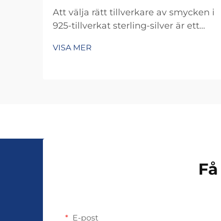
Att välja rätt tillverkare av smycken i
925-tillverkat sterling-silver är ett
avgörande affärsbeslut som direkt
VISA MER
påverkar produktkvaliteten,
varumärkesreputationen och
kundnöjdheten. Valet av tillverkare
avgör inte bara hantverket och
hållbarheten ...
Få
E-post