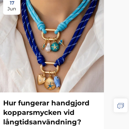
17
1
Jun
Ju
Hur fungerar handgjord
Vi
kopparsmycken vid
hå
långtidsanvändning?
vä