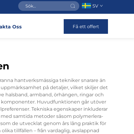
SV
Få ett offert
akta Oss
en
granna hantverksmässiga tekniker snarare än
 uppmärksamhet på detaljer, vilket skiljer det
sive halsband, armband, örhängen, ringar och
nna komponenter. Huvudfunktionen går utöver
lpreferenser. Tekniska egenskaper inkluderar
de med samtida metoder såsom polymerlera-
 som de utvecklat genom års lång praktik för
ika tillfällen – från vardaglig, avslappnad