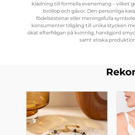
klädning till formella evenemang – vilket 
bröllop och gåvor. Den personliga kar
födelsestenar eller meningsfulla symbo
konsumenter tillgång till unika stycken m
ökat efterfrågan på kvinnlig, handgjord smyc
samt etiska produktio
Rekom