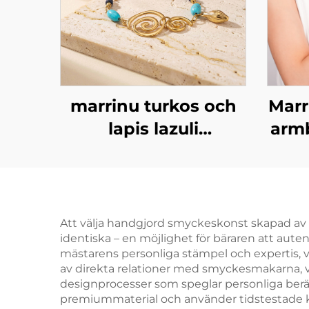
marrinu turkos och
Marr
lapis lazuli
armb
konstspiralararmband
i rostfritt stål,
minimalistisk
lyxklädsel BXGT-02
Att välja handgjord smyckeskonst skapad av k
identiska – en möjlighet för bäraren att autent
mästarens personliga stämpel och expertis, vil
av direkta relationer med smyckesmakarna, v
designprocesser som speglar personliga berättel
premiummaterial och använder tidstestade kon