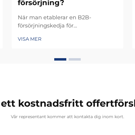
försörjning?
När man etablerar en B2B-
försörjningskedja för
smyckesförsäljning kräver
VISA MER
jämförelsen av tillverkare av vävda
armband en systematisk ansats
som balanserar kvalitet, skalan och
kommersiell genomförbarhet. Den
handgjorda karaktären hos
produktionen av vävda armband
kräver c...
 ett kostnadsfritt offertförs
Vår representant kommer att kontakta dig inom kort.