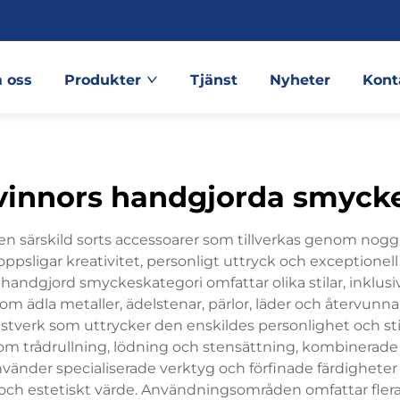
 oss
Produkter
Tjänst
Nyheter
Kont
vinnors handgjorda smyck
en särskild sorts accessoarer som tillverkas genom nog
sligar kreativitet, personligt uttryck och exceptionell
g, handgjord smyckeskategori omfattar olika stilar, inklu
som ädla metaller, ädelstenar, pärlor, läder och återvu
tverk som uttrycker den enskildes personlighet och sti
 som trådrullning, lödning och stensättning, kombinera
änder specialiserade verktyg och förfinade färdigheter
t och estetiskt värde. Användningsområden omfattar flera ol