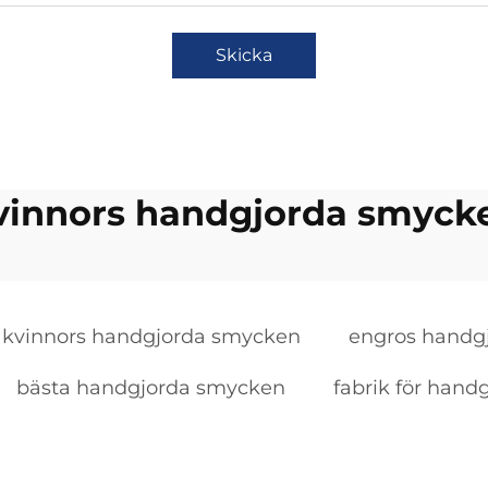
Skicka
vinnors handgjorda smyck
kvinnors handgjorda smycken
engros handg
bästa handgjorda smycken
fabrik för han