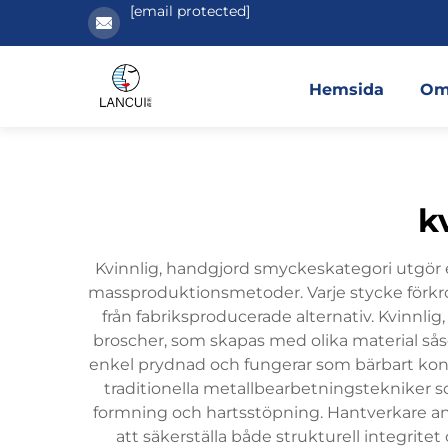
[email protected]
Hemsida
Om
k
Kvinnlig, handgjord smyckeskategori utgör 
massproduktionsmetoder. Varje stycke förkropp
från fabriksproducerade alternativ. Kvinnli
broscher, som skapas med olika material så
enkel prydnad och fungerar som bärbart kons
traditionella metallbearbetningstekniker
formning och hartsstöpning. Hantverkare anv
att säkerställa både strukturell integrite