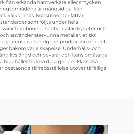
erk från erkända hantverkare eller smycken
dningsområdena är mångsidiga: från
tryck välkomnas. Konsumenter fattar
tandarder som följts under hela
varar traditionella hantverksfärdigheter och
t och använder återvunna metaller, etiskt
Transparensen i handgjord produktion gör det
igger bakom varje skapelse. Underhålls- och
r lång livslängd och bevarar den känslomässiga
e bibehåller tidlösa drag genom klassiska
tående tillfredsställelse utöver tillfälliga