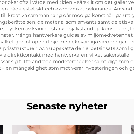
r ökar ofta i värde med tiden – särskilt om det gäller v
nköpen både estetiskt och ekonomiskt belönande. Använ
ävs till kreativa sammanhang där modiga konstnärliga ut
sberättelsen, de material som använts samt de etiska s
smycken av kvinnor stärker självständiga konstnärer, be
agsvinster. Många hantverkare guidas av miljömedvetenhe
 vilket gör inköpen i linje med ekovänliga värderingar. 
rstå prisstrukturen och uppskatta den arbetsinsats som l
ga via direktkontakt med hantverkaren, vilket säkerställe
ar sig till förändrade modeföreteelser samtidigt som d
en mångsidighet som motiverar investeringen och ger bes
Senaste nyheter