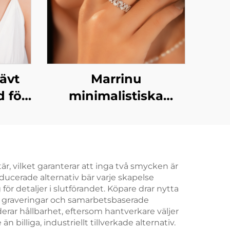
ävt
Marrinu
 för
minimalistiska
öppna ring i 925-
silvrigt silver med
zirkoner
(Artikelnummer:
, vilket garanterar att inga två smycken är
roducerade alternativ bär varje skapelse
BXRAG003)
ör detaljer i slutförandet. Köpare drar nytta
a graveringar och samarbetsbaserade
uderar hållbarhet, eftersom hantverkare väljer
lliga, industriellt tillverkade alternativ.