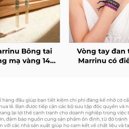
rrinu Bông tai
Vòng tay đan 
ng mạ vàng 14K
Marrinu có đ
i ánh lấp lánh
nhấn bằng hạt 
thau
ỉ hàng đầu giúp bạn tiết kiệm chi phí đáng kể nhờ cơ c
 mua lẻ. Bạn được tiếp cận các bộ sưu tập độc quyền và 
mang lại lợi thế cạnh tranh cho doanh nghiệp trong việ
n, đảm bảo nguồn cung sản phẩm ổn định, từ đó tránh t
với các nhà sản xuất giúp họ cam kết về chất liệu và ta