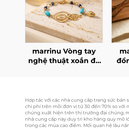
marrinu Vòng tay
ma
nghệ thuật xoắn đá
đồ
Turquoise & Lapis
vớ
Lazuli bằng thép
không gỉ, trang sức
tối giản cao cấp
Hợp tác với các nhà cung cấp trang sức bán s
chi phí trên mỗi đơn vị từ 30 đến 70% so với
BXGT-02
chúng xuất hiện trên thị trường đại chúng, 
nhà cung cấp này duy trì kho hàng quy mô lớ
trong các mùa cao điểm. Mối quan hệ lâu năm 