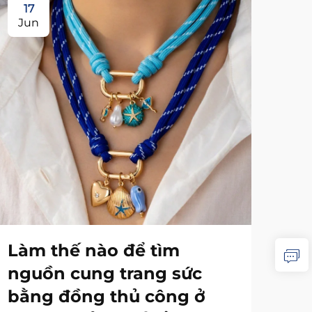
17
1
Jun
Ju
Làm thế nào để tìm
Tr
nguồn cung trang sức
ho
bằng đồng thủ công ở
tr