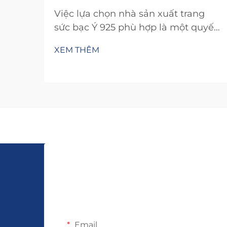
Việc lựa chọn nhà sản xuất trang
sức bạc Ý 925 phù hợp là một quyết
định kinh doanh then chốt, trực tiếp
XEM THÊM
ảnh hưởng đến chất lượng sản
phẩm, uy tín thương hiệu và mức độ
hài lòng của khách hàng. Sự lựa
chọn nhà sản xuất không chỉ quyết
định tay nghề và độ bền...
Email