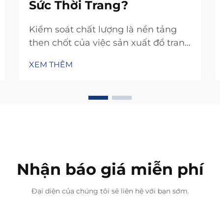
Sức Thời Trang?
Kiểm soát chất lượng là nền tảng
then chốt của việc sản xuất đồ trang
sức thời trang thành công, quyết
XEM THÊM
định liệu một sản phẩm sẽ trở
thành món phụ kiện được quý mến
hay một món mua sắm gây thất
vọng. Trong một ngành công
nghiệp nơi kỳ vọng của người tiêu
dùng liên tục gia tăng cùng với xu
hướng toàn cầu...
Nhận báo giá miễn phí
Đại diện của chúng tôi sẽ liên hệ với bạn sớm.