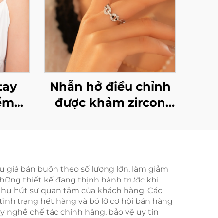
tay
Nhẫn hở điều chỉnh
iểm
được khảm zircon
đồng
bằng bạc 925 của
Marrinu (Mã SKU:
BXRAG004)
ấu giá bán buôn theo số lượng lớn, làm giảm
những thiết kế đang thịnh hành trước khi
c thu hút sự quan tâm của khách hàng. Các
ình trạng hết hàng và bỏ lỡ cơ hội bán hàng
y nghề chế tác chính hãng, bảo vệ uy tín