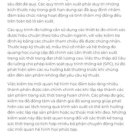
sâu đặt đá quý. Các quy trình sản xuất phải duy trì những
kích thước này trong giới hạn dung sai đã quy định nhằm
đảm bảo chức năng hoạt động và tính thẩm mỹ đồng đều
trên toàn bộ lô sản xuất.
Các quy trình đo lường cần sử dụng các thiết bị đo chính xác
được hiệu chuẩn theo tiêu chuẩn ngành, với việc kiểm tra
định kỳ bằng các chuẩn tham chiếu đã được chứng nhận.
Thước kẹp kỹ thuật số, mẫu thử cỡ nhẫn và hệ thống đo
quang học cung cấp độ chính xác cần thiết cho sản xuất
trang sức thời trang đạt chất lượng cao. Việc thu thập dữ liệu
đo lường cho phép kiểm soát quy trình thống kê (SPC), từ đó
phát hiện sớm các xu hướng bất thường trước khi chúng
dẫn đến sản phẩm không đạt yêu cầu kỹ thuật.
Việc kiểm tra mối quan hệ hình học đảm bảo rằng nhiều
thành phần được căn chỉnh chính xác khi lắp ráp thành các
sản phẩm trang sức thời trang hoàn chỉnh. Các phép đo góc,
kiểm tra độ đồng tâm và đánh giá độ song song giúp phát
hiện các sai lệch trong quá trình sản xuất có thể ảnh hưởng
đến việc lắp ráp sản phẩm hoặc sự thoải mái khi đeo. Những
kiểm soát này đặc biệt quan trọng đối với các thiết kế trang
sức thời trang có tích hợp nhiều bộ phận chuyển động hoặc
các mối quan hệ hình học phức tạp.