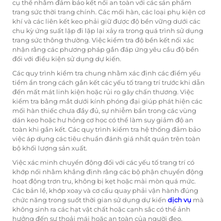
cụ thể nhằm đảm bảo kết nối an toàn với các sản phẩm
trang sức thời trang chính. Các mối hàn, các loại phụ kiện cơ
khí và các liên kết keo phải giữ được độ bền vững dưới các
chu kỳ ứng suất lặp đi lặp lại xảy ra trong quá trình sử dụng
trang sức thông thường. Việc kiểm tra độ bền kết nối xác
nhận rằng các phương pháp gắn đáp ứng yêu cầu độ bền
đối với điều kiện sử dụng dự kiến.
Các quy trình kiểm tra chung nhằm xác định các điểm yếu
tiềm ẩn trong cách gắn kết các yếu tố trang trí trước khi dẫn
đến mất mát linh kiện hoặc rủi ro gây chấn thương. Việc
kiểm tra bằng mắt dưới kính phóng đại giúp phát hiện các
mối hàn thiếc chưa đầy đủ, sự nhiễm bẩn trong các vùng
dán keo hoặc hư hỏng cơ học có thể làm suy giảm độ an
toàn khi gắn kết. Các quy trình kiểm tra hệ thống đảm bảo
việc áp dụng các tiêu chuẩn đánh giá nhất quán trên toàn
bộ khối lượng sản xuất.
Việc xác minh chuyển động đối với các yếu tố trang trí có
khớp nối nhằm khẳng định rằng các bộ phận chuyển động
hoạt động trơn tru, không bị kẹt hoặc mài mòn quá mức.
Các bản lề, khớp xoay và cơ cấu quay phải vận hành đúng
chức năng trong suốt thời gian sử dụng dự kiến
dịch vụ
mà
không sinh ra các hạt vật chất hoặc cạnh sắc có thể ảnh
hưởng đến sự thoải mái hoặc an toàn của người đeo.