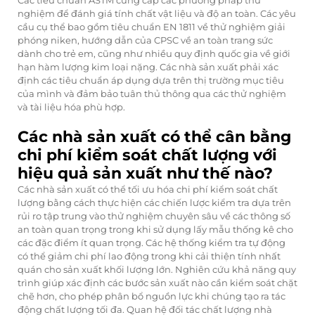
Các tiêu chuẩn ASTM cung cấp các phương pháp thử
nghiệm để đánh giá tính chất vật liệu và độ an toàn. Các yêu
cầu cụ thể bao gồm tiêu chuẩn EN 1811 về thử nghiệm giải
phóng niken, hướng dẫn của CPSC về an toàn trang sức
dành cho trẻ em, cũng như nhiều quy định quốc gia về giới
hạn hàm lượng kim loại nặng. Các nhà sản xuất phải xác
định các tiêu chuẩn áp dụng dựa trên thị trường mục tiêu
của mình và đảm bảo tuân thủ thông qua các thử nghiệm
và tài liệu hóa phù hợp.
Các nhà sản xuất có thể cân bằng
chi phí kiểm soát chất lượng với
hiệu quả sản xuất như thế nào?
Các nhà sản xuất có thể tối ưu hóa chi phí kiểm soát chất
lượng bằng cách thực hiện các chiến lược kiểm tra dựa trên
rủi ro tập trung vào thử nghiệm chuyên sâu về các thông số
an toàn quan trọng trong khi sử dụng lấy mẫu thống kê cho
các đặc điểm ít quan trọng. Các hệ thống kiểm tra tự động
có thể giảm chi phí lao động trong khi cải thiện tính nhất
quán cho sản xuất khối lượng lớn. Nghiên cứu khả năng quy
trình giúp xác định các bước sản xuất nào cần kiểm soát chặt
chẽ hơn, cho phép phân bổ nguồn lực khi chúng tạo ra tác
động chất lượng tối đa. Quan hệ đối tác chất lượng nhà