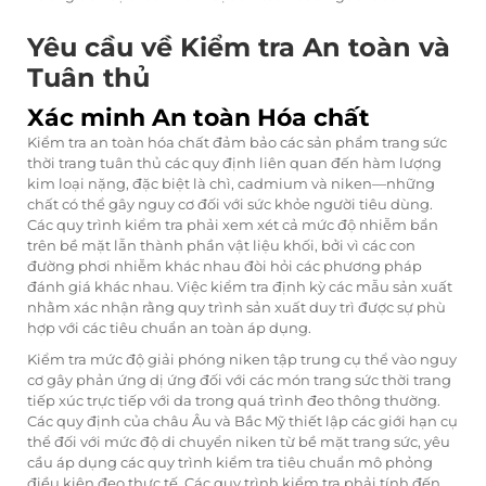
Yêu cầu về Kiểm tra An toàn và
Tuân thủ
Xác minh An toàn Hóa chất
Kiểm tra an toàn hóa chất đảm bảo các sản phẩm trang sức
thời trang tuân thủ các quy định liên quan đến hàm lượng
kim loại nặng, đặc biệt là chì, cadmium và niken—những
chất có thể gây nguy cơ đối với sức khỏe người tiêu dùng.
Các quy trình kiểm tra phải xem xét cả mức độ nhiễm bẩn
trên bề mặt lẫn thành phần vật liệu khối, bởi vì các con
đường phơi nhiễm khác nhau đòi hỏi các phương pháp
đánh giá khác nhau. Việc kiểm tra định kỳ các mẫu sản xuất
nhằm xác nhận rằng quy trình sản xuất duy trì được sự phù
hợp với các tiêu chuẩn an toàn áp dụng.
Kiểm tra mức độ giải phóng niken tập trung cụ thể vào nguy
cơ gây phản ứng dị ứng đối với các món trang sức thời trang
tiếp xúc trực tiếp với da trong quá trình đeo thông thường.
Các quy định của châu Âu và Bắc Mỹ thiết lập các giới hạn cụ
thể đối với mức độ di chuyển niken từ bề mặt trang sức, yêu
cầu áp dụng các quy trình kiểm tra tiêu chuẩn mô phỏng
điều kiện đeo thực tế. Các quy trình kiểm tra phải tính đến