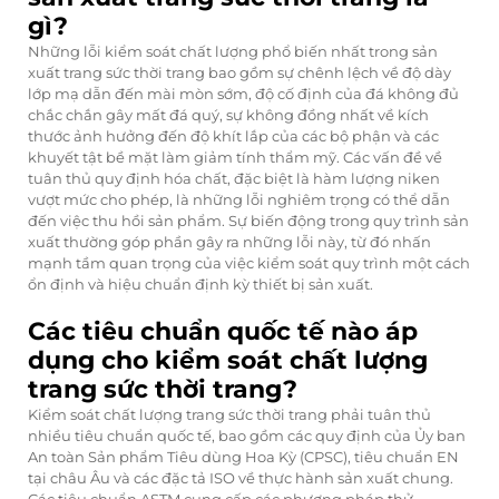
gì?
Những lỗi kiểm soát chất lượng phổ biến nhất trong sản
xuất trang sức thời trang bao gồm sự chênh lệch về độ dày
lớp mạ dẫn đến mài mòn sớm, độ cố định của đá không đủ
chắc chắn gây mất đá quý, sự không đồng nhất về kích
thước ảnh hưởng đến độ khít lắp của các bộ phận và các
khuyết tật bề mặt làm giảm tính thẩm mỹ. Các vấn đề về
tuân thủ quy định hóa chất, đặc biệt là hàm lượng niken
vượt mức cho phép, là những lỗi nghiêm trọng có thể dẫn
đến việc thu hồi sản phẩm. Sự biến động trong quy trình sản
xuất thường góp phần gây ra những lỗi này, từ đó nhấn
mạnh tầm quan trọng của việc kiểm soát quy trình một cách
ổn định và hiệu chuẩn định kỳ thiết bị sản xuất.
Các tiêu chuẩn quốc tế nào áp
dụng cho kiểm soát chất lượng
trang sức thời trang?
Kiểm soát chất lượng trang sức thời trang phải tuân thủ
nhiều tiêu chuẩn quốc tế, bao gồm các quy định của Ủy ban
An toàn Sản phẩm Tiêu dùng Hoa Kỳ (CPSC), tiêu chuẩn EN
tại châu Âu và các đặc tả ISO về thực hành sản xuất chung.