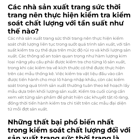
Các nhà sản xuất trang sức thời
trang nên thực hiện kiểm tra kiểm
soát chất lượng với tần suất như
thế nào?
Các nhà sản xuất trang sức thời trang nên thực hiện kiểm
soát chất lượng liên tục trong suốt quá trình sản xuất, với tần
suất kiểm tra cụ thể dựa trên mức độ rủi ro và khối lượng sản
xuất. Các thông số an toàn quan trọng như hàm lượng kim
loại nặng yêu cầu phải được kiểm tra cho từng lô sản xuất,
trong khi các kiểm tra về kích thước có thể được thực hiện
trên các mẫu thống kê. Việc kiểm tra vật liệu đầu vào cần
được tiến hành cho mọi lô hàng nhập khẩu, còn các kiểm
soát trong quá trình sản xuất thường tuân theo kế hoạch lấy
mẫu dựa trên khối lượng sản xuất. Kiểm tra cuối cùng cần
xem xét từng sản phẩm để phát hiện các khuyết tật rõ ràng,
đồng thời tiến hành kiểm tra chi tiết trên các mẫu đại diện
từ mỗi đợt sản xuất.
Những thất bại phổ biến nhất
trong kiểm soát chất lượng đối với
sản xuất trang sức thời trang là