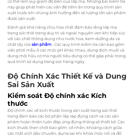
có thể làm suy giảm độ bền của lớp mạ. Những bài kiểm tra
này giúp phát hiện các vấn đề tiềm ẩn trong quy trình sản
xuất trước khi chúng ảnh hưởng đến số lượng lớn sản phẩm
được sản xuất.
Đánh giá khả năng chịu hóa chất đảm bảo rằng lớp mạ
trang sức thời trang
duy trì vẻ ngoài nguyên vẹn khi tiếp xúc
với các chất thông dụng như nước hoa, kem dưỡng da và
chất tẩy rửa
sản phẩm
. Các quy trình kiểm tra cần bao gồm
việc phơi mẫu ở các mức pH khác nhau, dung dịch muối và
dung môi hữu cơ mà người tiêu dùng có thể gặp phải trong
quá trình sử dụng trang sức hàng ngày.
Độ Chính Xác Thiết Kế và Dung
Sai Sản Xuất
Kiểm soát Độ chính xác Kích
thước
Độ chính xác về kích thước trong sản xuất trang sức thời
trang đảm bảo các bộ phận lắp ráp đúng cách và các sản
phẩm hoàn thiện luôn đáp ứng đúng thông số thiết kế. Các
kích thước then chốt bao gồm: cỡ nhẫn, khoảng cách giữa
các mắt xích dây chuyền, dung sai khi khóa móc nối và độ