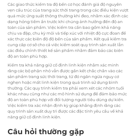
Các giao thức kiểm tra độ bền cơ học đánh giá độ nguyên
vẹn cấu trúc của trang sức thời trang trong các điều kiện vượt
quá mức ứng suất thông thường khi đeo, nhằm xác định các
dạng hỏng tiềm ẩn trước khi chúng ảnh hưởng đến độ an
toàn của sản phẩm. Việc kiểm tra cần bao gồm khả năng
chịu va đập, chu kỳ mỏi và tiếp xúc với nhiệt độ cực đoan để
xác thực các biên độ độ bền của sản phẩm. Kết quả kiểm tra
cung cấp cơ sở cho cả việc kiểm soát quy trình sản xuất lẫn
các điều chỉnh thiết kế sản phẩm nhằm đảm bảo các biên
độ an toàn phù hợp.
Kiểm tra khả năng giữ cố định linh kiện nhằm xác minh
rằng các bộ phận nhỏ vẫn được gắn kết chắc chắn vào các
sản phẩm trang sức thời trang, từ đó ngăn ngừa nguy cơ
nghẹn hoặc mất linh kiện trong quá trình sử dụng bình
thường. Các quy trình kiểm tra phải xem xét các nhóm tuổi
khác nhau cũng như các mô hình sử dụng để đảm bảo mức
độ an toàn phù hợp với đối tượng người tiêu dùng dự kiến.
Việc kiểm tra xác nhận định kỳ giúp khẳng định rằng các
quy trình sản xuất duy trì được các đặc tính yêu cầu về khả
năng giữ cố định linh kiện.
Câu hỏi thường gặp