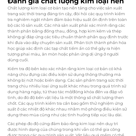
Đánh giá chất lượng kim loại nền
Chất lượng kim loại cơ bản tạo nền tảng cho việc sản xuất
trang sức thời trang đáng tin cậy, đòi hỏi các quy trình kiểm
tra nghiêm ngặt nhằm đảm bảo hiệu suất ổn định trên toàn
bộ các lô sản xuất. Các nhà sản xuất phải xác minh rằng các
thành phần bằng đồng thau, đồng, hợp kim kẽm và thép
không gỉ đáp ứng các tiêu chuẩn thành phần quy định trước
khi đưa vào dây chuyền sản xuất. Phân tích thành phần hóa
học giúp xác định các tạp chất tiềm ẩn có thể gây ra hiện
tượng phai màu, ăn mòn hoặc phản ứng dị ứng ở người
dùng cuối.
Kiểm tra độ bền kéo xác nhận rằng kim loại cơ bản có khả
năng chịu đựng các điều kiện sử dụng thông thường mà
không bị nứt hoặc biến dạng. Các sản phẩm trang sức thời
trang chịu nhiều loại ứng suất khác nhau trong quá trình sử
dụng hàng ngày, từ thao tác mở/đóng khóa đến va đập vô
tình, do đó độ bền vật liệu là một thông số chất lượng then
chốt. Các quy trình kiểm tra cần bao gồm thử nghiệm ứng
suất ở các nhiệt độ khác nhau nhằm mô phỏng điều kiện sử
dụng theo mùa cũng như các tình huống tiếp xúc lâu dài.
Các phép đo độ cứng đảm bảo rằng kim loại nền duy trì
được hình dạng của chúng trong khi vẫn có thể gia công
được trong các quy trình sản xuất. Vật liệu quá mềm có thể