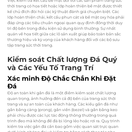
Việc kiểm tra kết cấu bề mặt đối với các sản phẩm trang sức
thời trang có họa tiết hoặc lớp hoàn thiện bề mặt được thiết
kế chủ đích đòi hỏi các kỹ thuật đánh giá chuyên biệt. Các
lớp hoàn thiện chải, kết cấu phun cát và bề mặt oxy hóa phải
đáp ứng các tiêu chuẩn ngoại quan quy định đồng thời duy
trì độ bền trong điều kiện sử dụng bình thường. Sự nhất
quán về họa tiết giữa các lô sản xuất giúp bảo toàn bản sắc
thương hiệu và kỳ vọng của khách hàng đối với các bộ sưu
tập trang sức thời trang.
Kiểm soát Chất lượng Đá Quý
và Các Yếu Tố Trang Trí
Xác minh Độ Chắc Chắn Khi Đặt
Đá
Độ an toàn khi gắn đá là một điểm kiểm soát chất lượng
quan trọng, ảnh hưởng đến cả độ bền của trang sức thời
trang và sự an toàn của khách hàng. Các kiểu gắn đá như
gắn bằng càng (prong), gắn viền (bezel) và gắn bằng keo
phải chịu được các lực tác động thông thường trong quá
trình đeo mà không để đá bị lỏng lẻo hoặc rơi ra. Quy trình
kiểm tra việc gắn đá cần bao gồm việc quan sát trực quan