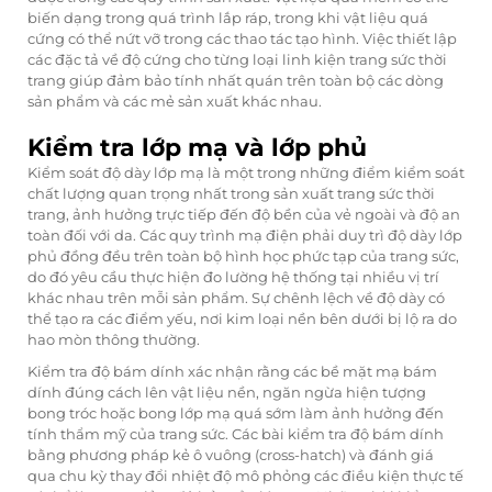
biến dạng trong quá trình lắp ráp, trong khi vật liệu quá
cứng có thể nứt vỡ trong các thao tác tạo hình. Việc thiết lập
các đặc tả về độ cứng cho từng loại linh kiện trang sức thời
trang giúp đảm bảo tính nhất quán trên toàn bộ các dòng
sản phẩm và các mẻ sản xuất khác nhau.
Kiểm tra lớp mạ và lớp phủ
Kiểm soát độ dày lớp mạ là một trong những điểm kiểm soát
chất lượng quan trọng nhất trong sản xuất trang sức thời
trang, ảnh hưởng trực tiếp đến độ bền của vẻ ngoài và độ an
toàn đối với da. Các quy trình mạ điện phải duy trì độ dày lớp
phủ đồng đều trên toàn bộ hình học phức tạp của trang sức,
do đó yêu cầu thực hiện đo lường hệ thống tại nhiều vị trí
khác nhau trên mỗi sản phẩm. Sự chênh lệch về độ dày có
thể tạo ra các điểm yếu, nơi kim loại nền bên dưới bị lộ ra do
hao mòn thông thường.
Kiểm tra độ bám dính xác nhận rằng các bề mặt mạ bám
dính đúng cách lên vật liệu nền, ngăn ngừa hiện tượng
bong tróc hoặc bong lớp mạ quá sớm làm ảnh hưởng đến
tính thẩm mỹ của trang sức. Các bài kiểm tra độ bám dính
bằng phương pháp kẻ ô vuông (cross-hatch) và đánh giá
qua chu kỳ thay đổi nhiệt độ mô phỏng các điều kiện thực tế