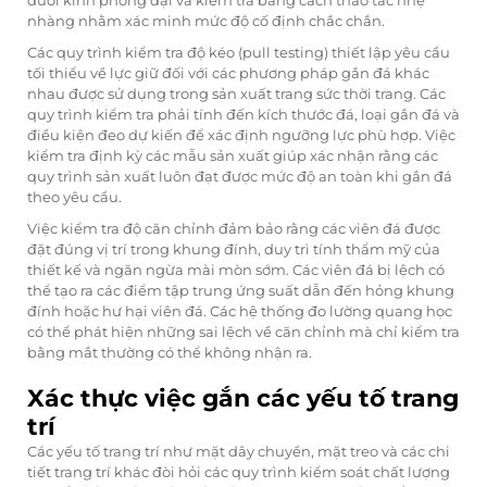
dưới kính phóng đại và kiểm tra bằng cách thao tác nhẹ
nhàng nhằm xác minh mức độ cố định chắc chắn.
Các quy trình kiểm tra độ kéo (pull testing) thiết lập yêu cầu
tối thiểu về lực giữ đối với các phương pháp gắn đá khác
nhau được sử dụng trong sản xuất trang sức thời trang. Các
quy trình kiểm tra phải tính đến kích thước đá, loại gắn đá và
điều kiện đeo dự kiến để xác định ngưỡng lực phù hợp. Việc
kiểm tra định kỳ các mẫu sản xuất giúp xác nhận rằng các
quy trình sản xuất luôn đạt được mức độ an toàn khi gắn đá
theo yêu cầu.
Việc kiểm tra độ căn chỉnh đảm bảo rằng các viên đá được
đặt đúng vị trí trong khung đính, duy trì tính thẩm mỹ của
thiết kế và ngăn ngừa mài mòn sớm. Các viên đá bị lệch có
thể tạo ra các điểm tập trung ứng suất dẫn đến hỏng khung
đính hoặc hư hại viên đá. Các hệ thống đo lường quang học
có thể phát hiện những sai lệch về căn chỉnh mà chỉ kiểm tra
bằng mắt thường có thể không nhận ra.
Xác thực việc gắn các yếu tố trang
trí
Các yếu tố trang trí như mặt dây chuyền, mặt treo và các chi
tiết trang trí khác đòi hỏi các quy trình kiểm soát chất lượng