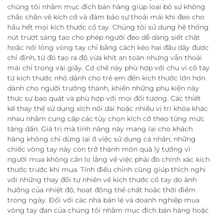
chúng tôi nhằm mục đích bán hàng giúp loại bỏ sự không
chắc chắn về kích cỡ và đảm bảo sự thoải mái khi đeo cho
hầu hết mọi kích thước cổ tay. Chúng tôi sử dụng hệ thống
nút trượt sáng tạo cho phép người đeo dễ dàng siết chặt
hoặc nới lỏng vòng tay chỉ bằng cách kéo hai đầu dây được
chỉ định, từ đó tạo ra độ vừa khít an toàn nhưng vẫn thoải
mái chỉ trong vài giây. Cơ chế này phù hợp với chu vi cổ tay
từ kích thước nhỏ dành cho trẻ em đến kích thước lớn hơn
dành cho người trưởng thành, khiến những phụ kiện này
thực sự bao quát và phù hợp với mọi đối tượng. Các thiết
kế thay thế sử dụng xích nối dài hoặc nhiều vị trí khóa khác
nhau nhằm cung cấp các tùy chọn kích cỡ theo từng mức
tăng dần. Giá trị mà tính năng này mang lại cho khách
hàng không chỉ dừng lại ở việc sử dụng cá nhân; những
chiếc vòng tay này còn trở thành món quà lý tưởng vì
người mua không cần lo lắng về việc phải đo chính xác kích
thước trước khi mua. Tính điều chỉnh cũng giúp thích nghi
với những thay đổi tự nhiên về kích thước cổ tay do ảnh
hưởng của nhiệt độ, hoạt động thể chất hoặc thời điểm
trong ngày. Đối với các nhà bán lẻ và doanh nghiệp mua
vòng tay đan của chúng tôi nhằm mục đích bán hàng hoặc