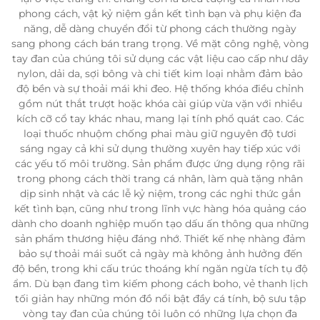
phong cách, vật kỷ niệm gắn kết tình bạn và phụ kiện đa
năng, dễ dàng chuyển đổi từ phong cách thường ngày
sang phong cách bán trang trọng. Về mặt công nghệ, vòng
tay đan của chúng tôi sử dụng các vật liệu cao cấp như dây
nylon, dải da, sợi bông và chi tiết kim loại nhằm đảm bảo
độ bền và sự thoải mái khi đeo. Hệ thống khóa điều chỉnh
gồm nút thắt trượt hoặc khóa cài giúp vừa vặn với nhiều
kích cỡ cổ tay khác nhau, mang lại tính phổ quát cao. Các
loại thuốc nhuộm chống phai màu giữ nguyên độ tươi
sáng ngay cả khi sử dụng thường xuyên hay tiếp xúc với
các yếu tố môi trường. Sản phẩm được ứng dụng rộng rãi
trong phong cách thời trang cá nhân, làm quà tặng nhân
dịp sinh nhật và các lễ kỷ niệm, trong các nghi thức gắn
kết tình bạn, cũng như trong lĩnh vực hàng hóa quảng cáo
dành cho doanh nghiệp muốn tạo dấu ấn thông qua những
sản phẩm thương hiệu đáng nhớ. Thiết kế nhẹ nhàng đảm
bảo sự thoải mái suốt cả ngày mà không ảnh hưởng đến
độ bền, trong khi cấu trúc thoáng khí ngăn ngừa tích tụ độ
ẩm. Dù bạn đang tìm kiếm phong cách boho, vẻ thanh lịch
tối giản hay những món đồ nổi bật đầy cá tính, bộ sưu tập
vòng tay đan của chúng tôi luôn có những lựa chọn đa