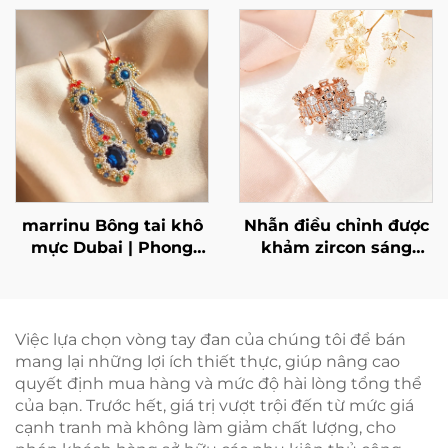
BXG-02
Lazuli bằng thép
không gỉ, trang sức tối
giản cao cấp BXGT-02
marrinu Bông tai khô
Nhẫn điều chỉnh được
mực Dubai | Phong
khảm zircon sáng
cách hạt làm thủ công
bóng bằng bạc 925
bằng pha lê Sapphire
của Marrinu
MZ001
Việc lựa chọn vòng tay đan của chúng tôi để bán
mang lại những lợi ích thiết thực, giúp nâng cao
quyết định mua hàng và mức độ hài lòng tổng thể
của bạn. Trước hết, giá trị vượt trội đến từ mức giá
cạnh tranh mà không làm giảm chất lượng, cho