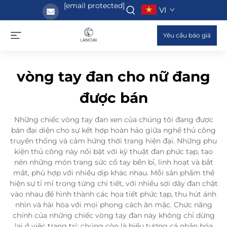
[email protected]
VI
Yêu cầu báo giá
vòng tay đan cho nữ đang
được bán
Những chiếc vòng tay đan xen của chúng tôi đang được
bán đại diện cho sự kết hợp hoàn hảo giữa nghề thủ công
truyền thống và cảm hứng thời trang hiện đại. Những phụ
kiện thủ công này nổi bật với kỹ thuật đan phức tạp, tạo
nên những món trang sức cổ tay bền bỉ, linh hoạt và bắt
mắt, phù hợp với nhiều dịp khác nhau. Mỗi sản phẩm thể
hiện sự tỉ mỉ trong từng chi tiết, với nhiều sợi dây đan chặt
vào nhau để hình thành các họa tiết phức tạp, thu hút ánh
nhìn và hài hòa với mọi phong cách ăn mặc. Chức năng
chính của những chiếc vòng tay đan này không chỉ dừng
lại ở việc trang trí: chúng còn là biểu tượng cá nhân hóa