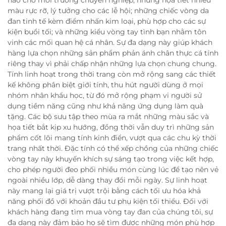
màu rực rỡ, lý tưởng cho các lễ hội; những chiếc vòng da
đan tinh tế kèm điểm nhấn kim loại, phù hợp cho các sự
kiện buổi tối; và những kiểu vòng tay tình bạn nhằm tôn
vinh các mối quan hệ cá nhân. Sự đa dạng này giúp khách
hàng lựa chọn những sản phẩm phản ánh chân thực cá tính
riêng thay vì phải chấp nhận những lựa chọn chung chung.
Tính linh hoạt trong thời trang còn mở rộng sang các thiết
kế không phân biệt giới tính, thu hút người dùng ở mọi
nhóm nhân khẩu học, từ đó mở rộng phạm vi người sử
dụng tiềm năng cũng như khả năng ứng dụng làm quà
tặng. Các bộ sưu tập theo mùa ra mắt những màu sắc và
họa tiết bắt kịp xu hướng, đồng thời vẫn duy trì những sản
phẩm cốt lõi mang tính kinh điển, vượt qua các chu kỳ thời
trang nhất thời. Đặc tính có thể xếp chồng của những chiếc
vòng tay này khuyến khích sự sáng tạo trong việc kết hợp,
cho phép người đeo phối nhiều món cùng lúc để tạo nên vẻ
ngoài nhiều lớp, dễ dàng thay đổi mỗi ngày. Sự linh hoạt
này mang lại giá trị vượt trội bằng cách tối ưu hóa khả
năng phối đồ với khoản đầu tư phụ kiện tối thiểu. Đối với
khách hàng đang tìm mua vòng tay đan của chúng tôi, sự
đa dạng này đảm bảo họ sẽ tìm được những món phù hợp