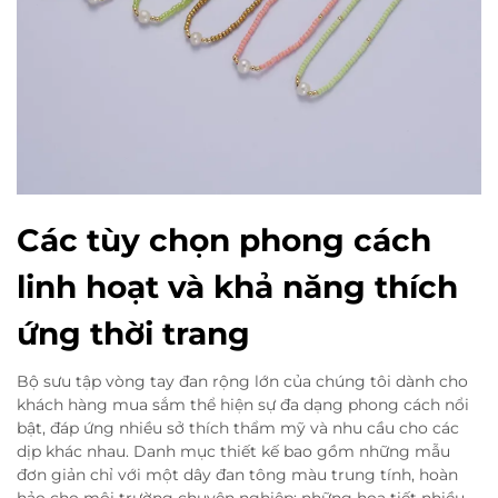
Các tùy chọn phong cách
linh hoạt và khả năng thích
ứng thời trang
Bộ sưu tập vòng tay đan rộng lớn của chúng tôi dành cho
khách hàng mua sắm thể hiện sự đa dạng phong cách nổi
bật, đáp ứng nhiều sở thích thẩm mỹ và nhu cầu cho các
dịp khác nhau. Danh mục thiết kế bao gồm những mẫu
đơn giản chỉ với một dây đan tông màu trung tính, hoàn
hảo cho môi trường chuyên nghiệp; những họa tiết nhiều