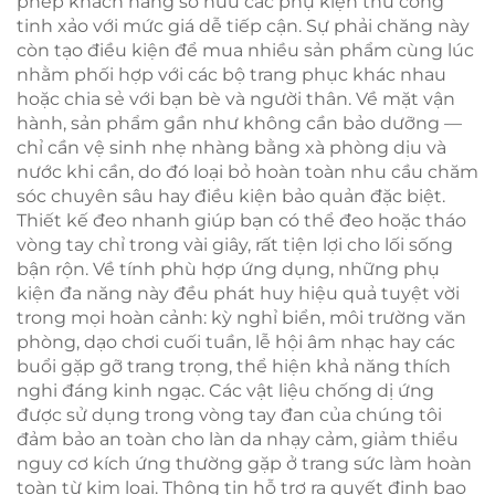
phép khách hàng sở hữu các phụ kiện thủ công
tinh xảo với mức giá dễ tiếp cận. Sự phải chăng này
còn tạo điều kiện để mua nhiều sản phẩm cùng lúc
nhằm phối hợp với các bộ trang phục khác nhau
hoặc chia sẻ với bạn bè và người thân. Về mặt vận
hành, sản phẩm gần như không cần bảo dưỡng —
chỉ cần vệ sinh nhẹ nhàng bằng xà phòng dịu và
nước khi cần, do đó loại bỏ hoàn toàn nhu cầu chăm
sóc chuyên sâu hay điều kiện bảo quản đặc biệt.
Thiết kế đeo nhanh giúp bạn có thể đeo hoặc tháo
vòng tay chỉ trong vài giây, rất tiện lợi cho lối sống
bận rộn. Về tính phù hợp ứng dụng, những phụ
kiện đa năng này đều phát huy hiệu quả tuyệt vời
trong mọi hoàn cảnh: kỳ nghỉ biển, môi trường văn
phòng, dạo chơi cuối tuần, lễ hội âm nhạc hay các
buổi gặp gỡ trang trọng, thể hiện khả năng thích
nghi đáng kinh ngạc. Các vật liệu chống dị ứng
được sử dụng trong vòng tay đan của chúng tôi
đảm bảo an toàn cho làn da nhạy cảm, giảm thiểu
nguy cơ kích ứng thường gặp ở trang sức làm hoàn
toàn từ kim loại. Thông tin hỗ trợ ra quyết định bao