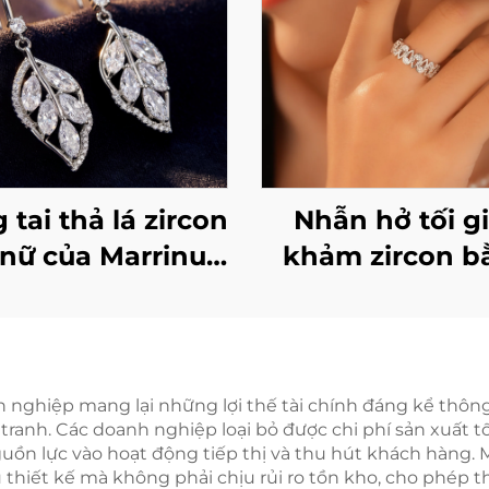
 tai thả lá zircon
Nhẫn hở tối g
nữ của Marrinu |
khảm zircon b
tai bạc sterling
bạc 925 của Mar
5 | Bông tai thả
(Mã sản phẩ
ong cách sang
BXRAG003)
g nhẹ nhàng lấy
ghiệp mang lại những lợi thế tài chính đáng kể thông q
tranh. Các doanh nghiệp loại bỏ được chi phí sản xuất t
m hứng từ rừng
nguồn lực vào hoạt động tiếp thị và thu hút khách hàng.
, phối màu vàng
hiết kế mà không phải chịu rủi ro tồn kho, cho phép th