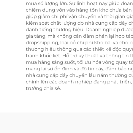
mua số lượng lớn. Sự linh hoạt này giúp d
và 
chiếm dụng vốn vào hàng tồn kho chưa bán đ
hàn
giúp giảm chi phí vận chuyển và thời gian g
kiểm soát chất lượng do nhà cung cấp dây c
danh tiếng thương hiệu. Doanh nghiệp được
gia tăng, mà không cần đàm phán lại hợp tá
dropshipping, loại bỏ chi phí kho bãi và cho 
thương hiệu thông qua các thiết kế độc quy
tranh khốc liệt. Hỗ trợ kỹ thuật và thông t
mua hàng sáng suốt, tối ưu hóa vòng quay t
mang lại sự ổn định và độ tin cậy, đảm bảo 
nhà cung cấp dây chuyền lâu năm thường cun
chính lên các doanh nghiệp đang phát triển
trưởng chia sẻ.