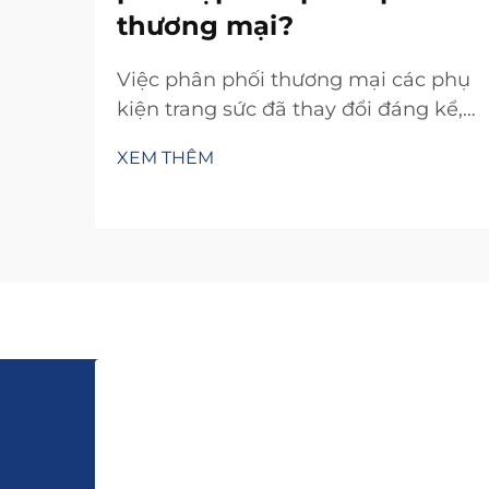
thương mại?
Việc phân phối thương mại các phụ
kiện trang sức đã thay đổi đáng kể,
trong đó các thiết kế vòng đan nổi
XEM THÊM
lên như một trong những danh mục
sản phẩm linh hoạt và sinh lời nhất
đối với nhà bán lẻ và nhà phân phối.
Việc hiểu rõ yếu tố nào làm cho
vòng đan…