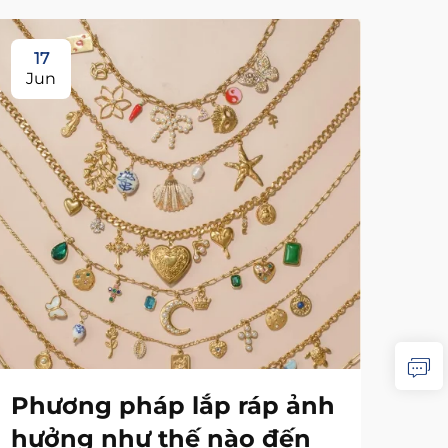
17
1
Jun
Ju
Phương pháp lắp ráp ảnh
Nh
hưởng như thế nào đến
hư