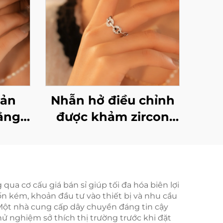
iản
Nhẫn hở điều chỉnh
ằng
được khảm zircon
rinu
bằng bạc 925 của
m:
Marrinu (Mã SKU:
BXRAG004)
ua cơ cấu giá bán sỉ giúp tối đa hóa biên lợi
ốn kém, khoản đầu tư vào thiết bị và nhu cầu
 Một nhà cung cấp dây chuyền đáng tin cậy
ử nghiệm sở thích thị trường trước khi đặt