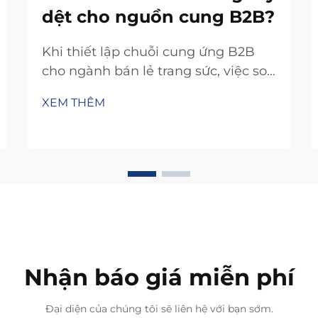
dệt cho nguồn cung B2B?
Khi thiết lập chuỗi cung ứng B2B
cho ngành bán lẻ trang sức, việc so
sánh các nhà sản xuất vòng tay đan
XEM THÊM
đòi hỏi một cách tiếp cận có hệ
thống nhằm cân bằng giữa chất
lượng, khả năng mở rộng và tính
khả thi thương mại. Đặc tính thủ
công của quy trình sản xuất vòng
tay đan đòi hỏi...
Nhận báo giá miễn phí
Đại diện của chúng tôi sẽ liên hệ với bạn sớm.