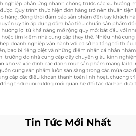
oanh nghiệp phản ứng nhanh chóng trước các xu hướng m
bạc | Trang sức
ược. Quy trình thực hiện đơn hàng trở nên thuận tiện h
g ngày đa năng
iao hàng, đồng thời đảm bảo sản phẩm đến tay khách hàn
huyền uy tín áp dụng đảm bảo tiêu chuẩn sản phẩm đồng 
 hưởng lợi từ khả năng mở rộng quy mô: bắt đầu với n
c hoặc tìm kiếm nhà cung cấp thay thế. Nhiều nhà cung
phép doanh nghiệp vận hành với cơ sở hạ tầng tối thiểu.
ền, bao bì riêng biệt và những điểm nhấn cá nhân nhằm
in thị trường do nhà cung cấp dây chuyền giàu kinh ngh
ồn kho và xác định các danh mục sản phẩm mang lại lợi
nguồn cung sản phẩm luôn sẵn sàng trong các mùa cao đ
g cấp các điều khoản thanh toán linh hoạt, chương trì
, đồng thời nuôi dưỡng mối quan hệ đối tác dài hạn dựa
Tin Tức Mới Nhất