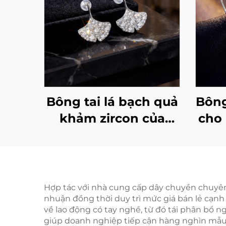
Bông tai lá bạch quả
Bông
khảm zircon của
cho 
Marrinu | Đinh tai
Móc 
bạc sterling 925 cao
92
cấp
ph
trọn
Hợp tác với nhà cung cấp dây chuyền chuyên n
nhuận đồng thời duy trì mức giá bán lẻ cạnh 
cả
về lao động có tay nghề, từ đó tái phân bổ 
cây
giúp doanh nghiệp tiếp cận hàng nghìn mẫu t