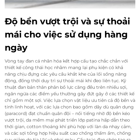
Độ bền vượt trội và sự thoải
mái cho việc sử dụng hàng
ngày
Vòng tay đan cá nhân hóa kết hợp cấu tạo chắc chắn với
thiết kế công thái học nhằm mang lại phụ kiện có khả
năng chịu đựng các yêu cầu khắt khe của lối sống năng
động, đồng thời duy trì sự thoải mái khi đeo liên tục. Kỹ
thuật đan bản thân phân bổ lực căng đều trên nhiều sợi,
ngăn ngừa các điểm yếu thường gây đứt gãy ở các thiết kế
chỉ gồm một sợi. Việc lựa chọn vật liệu ưu tiên cả độ bền và
tính linh hoạt, với các lựa chọn bao gồm dây dù quân dụng
(paracord) đạt chuẩn quân đội – nổi tiếng nhờ độ bền kéo
vượt trội, da mềm mại phát triển lớp patina hấp dẫn theo
thời gian, cotton thoáng khí phù hợp với làn da nhạy cảm,
và các sợi tổng hợp hiệu suất cao chống thấm ẩm, chống
suy giảm do tia UV và phai màu. Cấu trúc đan chéo tạo ra