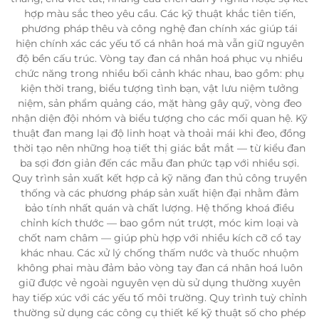
hợp màu sắc theo yêu cầu. Các kỹ thuật khắc tiên tiến,
phương pháp thêu và công nghệ đan chính xác giúp tái
hiện chính xác các yếu tố cá nhân hoá mà vẫn giữ nguyên
độ bền cấu trúc. Vòng tay đan cá nhân hoá phục vụ nhiều
chức năng trong nhiều bối cảnh khác nhau, bao gồm: phụ
kiện thời trang, biểu tượng tình bạn, vật lưu niệm tưởng
niệm, sản phẩm quảng cáo, mặt hàng gây quỹ, vòng đeo
nhận diện đội nhóm và biểu tượng cho các mối quan hệ. Kỹ
thuật đan mang lại độ linh hoạt và thoải mái khi đeo, đồng
thời tạo nên những hoạ tiết thị giác bắt mắt — từ kiểu đan
ba sợi đơn giản đến các mẫu đan phức tạp với nhiều sợi.
Quy trình sản xuất kết hợp cả kỹ năng đan thủ công truyền
thống và các phương pháp sản xuất hiện đại nhằm đảm
bảo tính nhất quán và chất lượng. Hệ thống khoá điều
chỉnh kích thước — bao gồm nút trượt, móc kim loại và
chốt nam châm — giúp phù hợp với nhiều kích cỡ cổ tay
khác nhau. Các xử lý chống thấm nước và thuốc nhuộm
không phai màu đảm bảo vòng tay đan cá nhân hoá luôn
giữ được vẻ ngoài nguyên vẹn dù sử dụng thường xuyên
hay tiếp xúc với các yếu tố môi trường. Quy trình tuỳ chỉnh
thường sử dụng các công cụ thiết kế kỹ thuật số cho phép