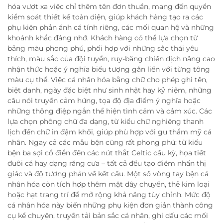
hóa vượt xa việc chỉ thêm tên đơn thuần, mang đến quyền
kiểm soát thiết kế toàn diện, giúp khách hàng tạo ra các
phụ kiện phản ánh cá tính riêng, các mối quan hệ và những
khoảnh khắc đáng nhớ. Khách hàng có thể lựa chọn từ
bảng màu phong phú, phối hợp với những sắc thái yêu
thích, màu sắc của đội tuyển, ruy-băng chiến dịch nâng cao
nhận thức hoặc ý nghĩa biểu tượng gắn liền với từng tông
màu cụ thể. Việc cá nhân hóa bằng chữ cho phép ghi tên,
biệt danh, ngày đặc biệt như sinh nhật hay kỷ niệm, những
câu nói truyền cảm hứng, tọa độ địa điểm ý nghĩa hoặc
những thông điệp ngắn thể hiện tình cảm và cảm xúc. Các
lựa chọn phông chữ đa dạng, từ kiểu chữ nghiêng thanh
lịch đến chữ in đậm khối, giúp phù hợp với gu thẩm mỹ cá
nhân. Ngay cả các mẫu bện cũng rất phong phú: từ kiểu
bện ba sợi cổ điển đến các nút thắt Celtic cầu kỳ, họa tiết
đuôi cá hay dạng răng cưa – tất cả đều tạo điểm nhấn thị
giác và độ tương phản về kết cấu. Một số vòng tay bện cá
nhân hóa còn tích hợp thêm mặt dây chuyền, thẻ kim loại
hoặc hạt trang trí để mở rộng khả năng tùy chỉnh. Mức độ
cá nhân hóa này biến những phụ kiện đơn giản thành công
cụ kể chuyện, truyền tải bản sắc cá nhân, ghi dấu các mối