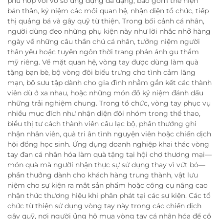
phù hợp với vô số ứng dụng đa dạng, bao gồm thể hiện
bản thân, kỷ niệm các mối quan hệ, nhận diện tổ chức, tiếp
thị quảng bá và gây quỹ từ thiện. Trong bối cảnh cá nhân,
người dùng đeo những phụ kiện này như lời nhắc nhở hàng
ngày về những câu thần chú cá nhân, tưởng niệm người
thân yêu hoặc tuyên ngôn thời trang phản ánh gu thẩm
mỹ riêng. Về mặt quan hệ, vòng tay được dùng làm quà
tặng bạn bè, bộ vòng đôi biểu trưng cho tình cảm lãng
mạn, bộ sưu tập dành cho gia đình nhằm gắn kết các thành
viên dù ở xa nhau, hoặc những món đồ kỷ niệm đánh dấu
những trải nghiệm chung. Trong tổ chức, vòng tay phục vụ
nhiều mục đích như nhận diện đội nhóm trong thể thao,
biểu thị tư cách thành viên câu lạc bộ, phần thưởng ghi
nhận nhân viên, quà tri ân tình nguyện viên hoặc chiến dịch
hội đồng học sinh. Ứng dụng doanh nghiệp khai thác vòng
tay đan cá nhân hóa làm quà tặng tại hội chợ thương mại—
món quà mà người nhận thực sự sử dụng thay vì vứt bỏ—
phần thưởng dành cho khách hàng trung thành, vật lưu
niệm cho sự kiện ra mắt sản phẩm hoặc công cụ nâng cao
nhận thức thương hiệu khi phân phát tại các sự kiện. Các tổ
chức từ thiện sử dụng vòng tay này trong các chiến dịch
gây quỹ, nơi người ủng hộ mua vòng tay cá nhân hóa để cổ