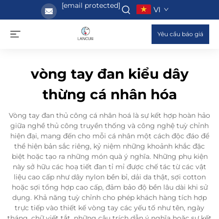
[email protected]
VI
Yêu cầu báo giá
vòng tay đan kiểu dây
thừng cá nhân hóa
Vòng tay đan thủ công cá nhân hoá là sự kết hợp hoàn hảo
giữa nghề thủ công truyền thống và công nghệ tuỳ chỉnh
hiện đại, mang đến cho mỗi cá nhân một cách độc đáo để
thể hiện bản sắc riêng, kỷ niệm những khoảnh khắc đặc
biệt hoặc tạo ra những món quà ý nghĩa. Những phụ kiện
này sở hữu các hoạ tiết đan tỉ mỉ được chế tác từ các vật
liệu cao cấp như dây nylon bền bỉ, dải da thật, sợi cotton
hoặc sợi tổng hợp cao cấp, đảm bảo độ bền lâu dài khi sử
dụng. Khả năng tuỳ chỉnh cho phép khách hàng tích hợp
trực tiếp vào thiết kế vòng tay các yếu tố như tên, ngày
tháng, chữ viết tắt, những câu trích dẫn ý nghĩa hoặc sự kết