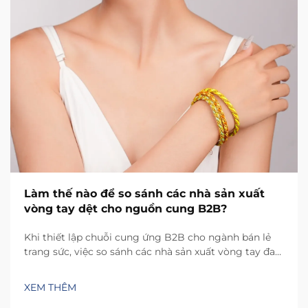
Làm thế nào để so sánh các nhà sản xuất
vòng tay dệt cho nguồn cung B2B?
Khi thiết lập chuỗi cung ứng B2B cho ngành bán lẻ
trang sức, việc so sánh các nhà sản xuất vòng tay đan
đòi hỏi một cách tiếp cận có hệ thống nhằm cân
bằng giữa chất lượng, khả năng mở rộng và tính khả
XEM THÊM
thi thương mại. Đặc tính thủ công của quy trình sản