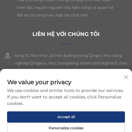
hiện đại, nguồn nguyên liệu bền vững và quan hệ
đối tác thương hiệu hợp tác chặt chẽ.
LIÊN HỆ VỚI CHÚNG TÔI
tầng 10, Tòa nhà 1, số 149, đường Đông Qingxi, Khu công
nghiệp Qingkou, khu Jiangdong, thành phố Nghĩa Ô, tỉnh
Chiết Giang
We value your privacy
+86-19564394943
We use cookies and similar tools to provide our services.
[email protected]
If you don't want to accept all cookies, click Personalize
cookies.
Bản quyền © 2026 Công ty TNHH trang sức Yiwu Lancui. Tất cả các
Accept all
quyền được bảo lưu.
Chính sách bảo mật
Personalize cookies