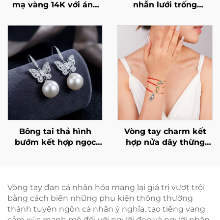
mạ vàng 14K với ánh
nhẫn lưới trống
lấp lánh
zirconia lập phương,
nhẫn cao cấp độc
quyền có thể tùy
chỉnh, BXRAG001
Bông tai thả hình
Vòng tay charm kết
bướm kết hợp ngọc
hợp nửa dây thừng
trai và đá cubic
nửa xích kim loại
zirconia của Marrinu
Marrinu dành cho nữ
Vòng tay đan cá nhân hóa mang lại giá trị vượt trội
bằng cách biến những phụ kiện thông thường
thành tuyên ngôn cá nhân ý nghĩa, tạo tiếng vang
cảm xúc mạnh mẽ đối với người đeo và người nhận.