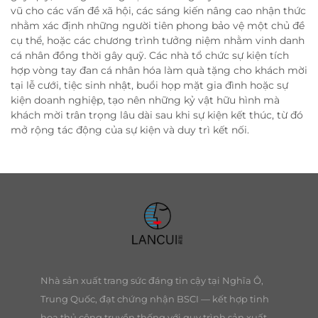
vũ cho các vấn đề xã hội, các sáng kiến nâng cao nhận thức
nhằm xác định những người tiên phong bảo vệ một chủ đề
cụ thể, hoặc các chương trình tưởng niệm nhằm vinh danh
cá nhân đồng thời gây quỹ. Các nhà tổ chức sự kiện tích
hợp vòng tay đan cá nhân hóa làm quà tặng cho khách mời
tại lễ cưới, tiệc sinh nhật, buổi họp mặt gia đình hoặc sự
kiện doanh nghiệp, tạo nên những kỷ vật hữu hình mà
khách mời trân trọng lâu dài sau khi sự kiện kết thúc, từ đó
mở rộng tác động của sự kiện và duy trì kết nối.
Nhà sản xuất trang sức đáng tin cậy tại Nghĩa Ô,
Trung Quốc, đạt chứng nhận BSCI — kết hợp tinh
hoa thủ công truyền thống với quy trình sản xuất