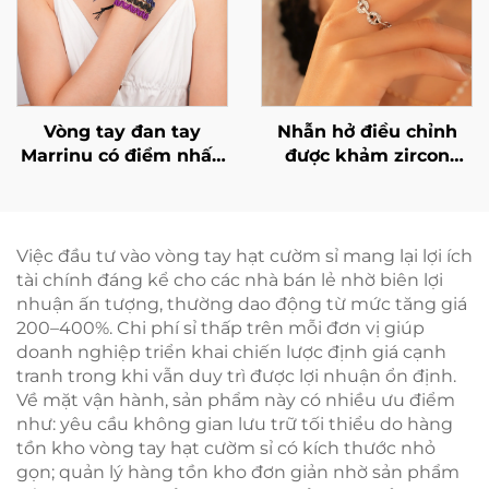
Vòng tay đan tay
Nhẫn hở điều chỉnh
Marrinu có điểm nhấn
được khảm zircon
bằng hạt đồng thau
bằng bạc 925 của
Marrinu (Mã SKU:
BXRAG004)
Việc đầu tư vào vòng tay hạt cườm sỉ mang lại lợi ích
tài chính đáng kể cho các nhà bán lẻ nhờ biên lợi
nhuận ấn tượng, thường dao động từ mức tăng giá
200–400%. Chi phí sỉ thấp trên mỗi đơn vị giúp
doanh nghiệp triển khai chiến lược định giá cạnh
tranh trong khi vẫn duy trì được lợi nhuận ổn định.
Về mặt vận hành, sản phẩm này có nhiều ưu điểm
như: yêu cầu không gian lưu trữ tối thiểu do hàng
tồn kho vòng tay hạt cườm sỉ có kích thước nhỏ
gọn; quản lý hàng tồn kho đơn giản nhờ sản phẩm