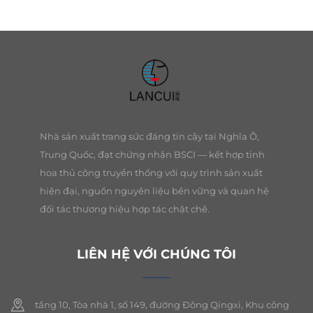
Nhà sản xuất trang sức đáng tin cậy tại Nghĩa Ô,
Trung Quốc, đạt chứng nhận BSCI — kết hợp tinh
hoa thủ công truyền thống với quy trình sản xuất
hiện đại, nguồn nguyên liệu bền vững và quan hệ
đối tác thương hiệu hợp tác chặt chẽ.
LIÊN HỆ VỚI CHÚNG TÔI
tầng 10, Tòa nhà 1, số 149, đường Đông Qingxi, Khu công