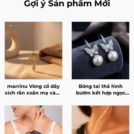
Gợi ý Sản phẩm Mới
marrinu Vòng cổ dây
Bông tai thả hình
xích rắn xoắn mạ vàng
bướm kết hợp ngọc
18K BXG-02
trai và đá cubic
zirconia của Marrinu