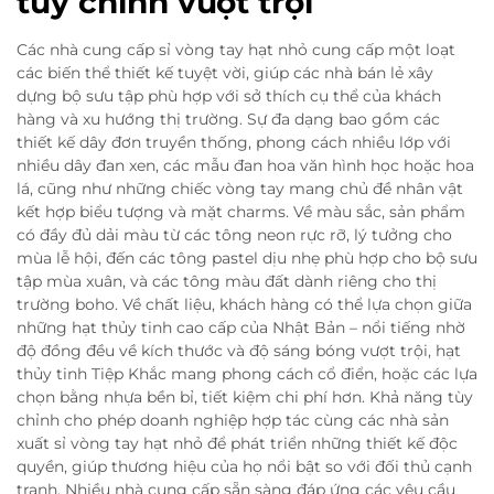
tùy chỉnh vượt trội
Các nhà cung cấp sỉ vòng tay hạt nhỏ cung cấp một loạt
các biến thể thiết kế tuyệt vời, giúp các nhà bán lẻ xây
dựng bộ sưu tập phù hợp với sở thích cụ thể của khách
hàng và xu hướng thị trường. Sự đa dạng bao gồm các
thiết kế dây đơn truyền thống, phong cách nhiều lớp với
nhiều dây đan xen, các mẫu đan hoa văn hình học hoặc hoa
lá, cũng như những chiếc vòng tay mang chủ đề nhân vật
kết hợp biểu tượng và mặt charms. Về màu sắc, sản phẩm
có đầy đủ dải màu từ các tông neon rực rỡ, lý tưởng cho
mùa lễ hội, đến các tông pastel dịu nhẹ phù hợp cho bộ sưu
tập mùa xuân, và các tông màu đất dành riêng cho thị
trường boho. Về chất liệu, khách hàng có thể lựa chọn giữa
những hạt thủy tinh cao cấp của Nhật Bản – nổi tiếng nhờ
độ đồng đều về kích thước và độ sáng bóng vượt trội, hạt
thủy tinh Tiệp Khắc mang phong cách cổ điển, hoặc các lựa
chọn bằng nhựa bền bỉ, tiết kiệm chi phí hơn. Khả năng tùy
chỉnh cho phép doanh nghiệp hợp tác cùng các nhà sản
xuất sỉ vòng tay hạt nhỏ để phát triển những thiết kế độc
quyền, giúp thương hiệu của họ nổi bật so với đối thủ cạnh
tranh. Nhiều nhà cung cấp sẵn sàng đáp ứng các yêu cầu