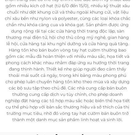
gồm nhiều kích cỡ hạt (từ 6/0 đến 15/0), nhiều kỹ thuật xâu
chuỗi như dệt khung cửi và thêu ngoài khung cửi, vật liệu
chỉ xâu bền như nylon và polyester, cùng các loại khóa chắc
chắn như khóa càng cua và khóa gạt. Sản phẩm được ứng
dụng rộng rãi tại các cửa hàng thời trang độc lập, sàn
thương mại điện tử, hội chợ thủ công mỹ nghệ, gian hàng
lễ hội, cửa hàng tại khu nghỉ dưỡng và cửa hàng quà tặng.
Hàng tồn kho bán buôn vòng tay hạt cườm thường bao
gồm các mẫu đã hoàn thiện với nhiều màu sắc, họa tiết và
phong cách khác nhau nhằm đáp ứng xu hướng thời trang
đang thịnh hành. Thiết kế nhẹ giúp người đeo cảm thấy
thoải mái suốt cả ngày, trong khi bảng màu phong phú
cho phép luân chuyển hàng tồn kho theo mùa và xây dựng
các bộ sưu tập theo chủ đề. Các nhà cung cấp bán buôn
thường cung cấp dịch vụ tùy chỉnh, cho phép doanh
nghiệp đặt hàng các tổ hợp màu sắc hoặc biến thể họa tiết
cụ thể phù hợp với bản sắc thương hiệu và sở thích của thị
trường mục tiêu, nhờ đó vòng tay hạt cườm bán buôn trở
thành một danh mục sản phẩm linh hoạt và sinh lời.