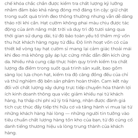
chế khóa chắc chắn được kiểm tra chất lượng kỹ lưỡng
nhằm đảm bảo khả năng đóng mở đáng tin cậy: giữ chặt
trong suốt quá trình đeo thông thường nhưng vẫn dễ dàng
tháo rời khi cần. Hạt cườm không phai màu chịu được tác
động của ánh nắng mặt trời và duy trì độ tươi sáng qua
thời gian sử dụng dài, từ đó bảo toàn yếu tố thẩm mỹ vốn
thu hút khách hàng ngay từ đầu. Độ linh hoạt vốn có của
thiết kế vòng tay hạt cườm sỉ mang lại cảm giác thoải mái
khi đeo mà không gây áp lực cứng nhắc dẫn đến kích ứng
da. Nhiều nhà cung cấp thực hiện quy trình kiểm tra chất
lượng đa điểm trong suốt quá trình sản xuất, bao gồm
sàng lọc lựa chọn hạt, kiểm tra độ căng đồng đều của chỉ
và thử nghiệm độ bền sản phẩm hoàn thiện. Cam kết này
đối với chất lượng xây dựng trực tiếp chuyển hóa thành lợi
ích kinh doanh thông qua việc giảm khiếu nại từ khách
hàng, hạ thấp chi phí xử lý trả hàng, nhận được đánh giá
tích cực thúc đẩy tiếp thị hữu cơ và tăng hành vi mua lại từ
những khách hàng hài lòng — những người tin tưởng vào
tiêu chuẩn chất lượng hàng tồn kho của bạn, từ đó củng cố
danh tiếng thương hiệu và lòng trung thành của khách
hàng.