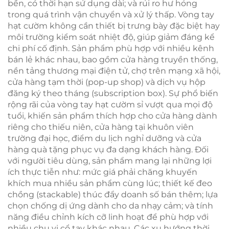
bền, có thời hạn sử dụng dài; và rủi ro hư hỏng
trong quá trình vận chuyển và xử lý thấp. Vòng tay
hạt cườm không cần thiết bị trưng bày đặc biệt hay
môi trường kiểm soát nhiệt độ, giúp giảm đáng kể
chi phí cố định. Sản phẩm phù hợp với nhiều kênh
bán lẻ khác nhau, bao gồm cửa hàng truyền thống,
nền tảng thương mại điện tử, chợ trên mạng xã hội,
cửa hàng tạm thời (pop-up shop) và dịch vụ hộp
đăng ký theo tháng (subscription box). Sự phổ biến
rộng rãi của vòng tay hạt cườm sỉ vượt qua mọi độ
tuổi, khiến sản phẩm thích hợp cho cửa hàng dành
riêng cho thiếu niên, cửa hàng tại khuôn viên
trường đại học, điểm du lịch nghỉ dưỡng và cửa
hàng quà tặng phục vụ đa dạng khách hàng. Đối
với người tiêu dùng, sản phẩm mang lại những lợi
ích thực tiễn như: mức giá phải chăng khuyến
khích mua nhiều sản phẩm cùng lúc; thiết kế đeo
chồng (stackable) thúc đẩy doanh số bán thêm; lựa
chọn chống dị ứng dành cho da nhạy cảm; và tính
năng điều chỉnh kích cỡ linh hoạt để phù hợp với
nhiều chu vi cổ tay khác nhau. Các xu hướng thời