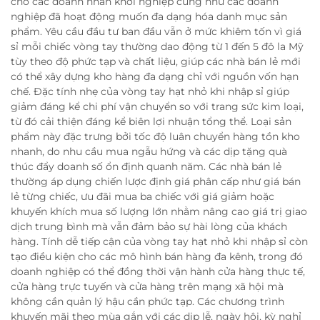
cho các doanh nhân khởi nghiệp cũng như các doanh
nghiệp đã hoạt động muốn đa dạng hóa danh mục sản
phẩm. Yêu cầu đầu tư ban đầu vẫn ở mức khiêm tốn vì giá
sỉ mỗi chiếc vòng tay thường dao động từ 1 đến 5 đô la Mỹ
tùy theo độ phức tạp và chất liệu, giúp các nhà bán lẻ mới
có thể xây dựng kho hàng đa dạng chỉ với nguồn vốn hạn
chế. Đặc tính nhẹ của vòng tay hạt nhỏ khi nhập sỉ giúp
giảm đáng kể chi phí vận chuyển so với trang sức kim loại,
từ đó cải thiện đáng kể biên lợi nhuận tổng thể. Loại sản
phẩm này đặc trưng bởi tốc độ luân chuyển hàng tồn kho
nhanh, do nhu cầu mua ngẫu hứng và các dịp tặng quà
thúc đẩy doanh số ổn định quanh năm. Các nhà bán lẻ
thường áp dụng chiến lược định giá phân cấp như giá bán
lẻ từng chiếc, ưu đãi mua ba chiếc với giá giảm hoặc
khuyến khích mua số lượng lớn nhằm nâng cao giá trị giao
dịch trung bình mà vẫn đảm bảo sự hài lòng của khách
hàng. Tính dễ tiếp cận của vòng tay hạt nhỏ khi nhập sỉ còn
tạo điều kiện cho các mô hình bán hàng đa kênh, trong đó
doanh nghiệp có thể đồng thời vận hành cửa hàng thực tế,
cửa hàng trực tuyến và cửa hàng trên mạng xã hội mà
không cần quản lý hậu cần phức tạp. Các chương trình
khuyến mãi theo mùa gắn với các dịp lễ, ngày hội, kỳ nghỉ