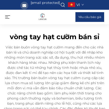
[email protected]
VI
Yêu cầu báo giá
vòng tay hạt cườm bán sỉ
Việc bán buôn vòng tay hạt cườm mang đến cho các nhà
bán lẻ và chủ doanh nghiệp cơ hội tuyệt vời để nhập kho
những món trang sức sặc sỡ, đa dụng, thu hút nhiều nhóm
khách hàng khác nhau. Những phụ kiện thanh lịch này
được chế tác từ những hạt thủy tinh hoặc nhựa nhỏ xíu,
được đan kết tỉ mỉ để tạo nên các họa tiết và thiết kế tinh
xảo. Thị trường bán buôn vòng tay hạt cườm cung cấp các
lựa chọn mua số lượng lớn giúp giảm đáng kể chi phí trên
mỗi đơn vị mà vẫn đảm bảo tiêu chuẩn chất lượng. Các
chức năng chính bao gồm: làm phụ kiện thời trang cho
phong cách thường ngày và bohemian, biểu tượng tình
bạn, trang phục dành riêng cho lễ hội, cũng như các lựa
chọn trang sức có thể tùy chỉnh. Các đặc điểm kỹ thuật bao