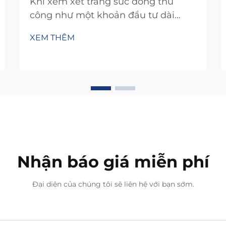
Khi xem xét trang sức đồng thủ
công như một khoản đầu tư dài
hạn, việc hiểu rõ các đặc tính hiệu
XEM THÊM
suất của nó trong thời gian sử dụng
kéo dài là vô cùng quan trọng để
đưa ra quyết định mua sắm sáng
suốt. Đồng, một kim loại tồn tại tự
nhiên với những đặc tính độc đáo…
Nhận báo giá miễn phí
Đại diện của chúng tôi sẽ liên hệ với bạn sớm.