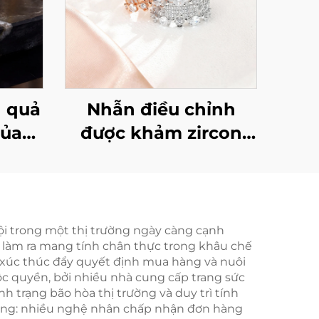
h quả
Nhẫn điều chỉnh
của
được khảm zircon
tai
sáng bóng bằng bạc
5 cao
925 của Marrinu
rội trong một thị trường ngày càng cạnh
 làm ra mang tính chân thực trong khâu chế
xúc thúc đẩy quyết định mua hàng và nuôi
ộc quyền, bởi nhiều nhà cung cấp trang sức
h trạng bão hòa thị trường và duy trì tính
 hàng: nhiều nghệ nhân chấp nhận đơn hàng