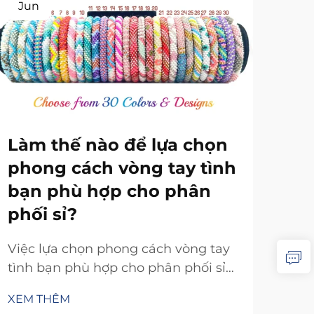
Jun
Ju
Làm thế nào để lựa chọn
phong cách vòng tay tình
bạn phù hợp cho phân
phối sỉ?
Là
Việc lựa chọn phong cách vòng tay
nă
tình bạn phù hợp cho phân phối sỉ
sả
đòi hỏi một chiến lược cân nhắc kỹ
XEM THÊM
lưỡng giữa nhu cầu thị trường, đối