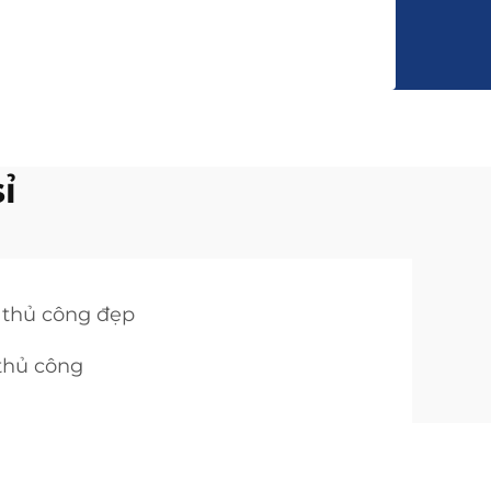
ỉ
 thủ công đẹp
thủ công