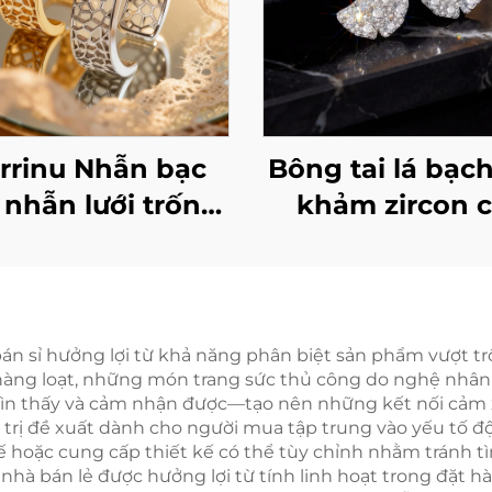
rrinu Nhẫn bạc
Bông tai lá bạc
 nhẫn lưới trống
khảm zircon 
onia lập phương,
Marrinu | Đinh 
ẫn cao cấp độc
bạc sterling 92
yền có thể tùy
cấp
ỉnh, BXRAG001
bán sỉ hưởng lợi từ khả năng phân biệt sản phẩm vượt t
 hàng loạt, những món trang sức thủ công do nghệ nhân
hìn thấy và cảm nhận được—tạo nên những kết nối cảm 
 trị đề xuất dành cho người mua tập trung vào yếu tố đ
ế hoặc cung cấp thiết kế có thể tùy chỉnh nhằm tránh tìn
nhà bán lẻ được hưởng lợi từ tính linh hoạt trong đặt