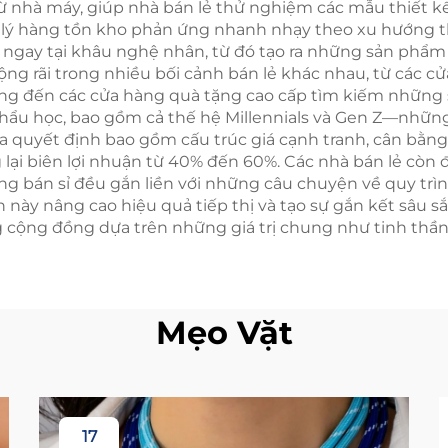
từ nhà máy, giúp nhà bán lẻ thử nghiệm các mẫu thiết k
n lý hàng tồn kho phản ứng nhanh nhạy theo xu hướng t
ngay tại khâu nghệ nhân, từ đó tạo ra những sản phẩm bề
g rãi trong nhiều bối cảnh bán lẻ khác nhau, từ các c
g đến các cửa hàng quà tặng cao cấp tìm kiếm những s
ẩu học, bao gồm cả thế hệ Millennials và Gen Z—những
a quyết định bao gồm cấu trúc giá cạnh tranh, cân bằn
lại biên lợi nhuận từ 40% đến 60%. Các nhà bán lẻ còn
ông bán sỉ đều gắn liền với những câu chuyện về quy tr
này nâng cao hiệu quả tiếp thị và tạo sự gắn kết sâu s
g cộng đồng dựa trên những giá trị chung như tinh thần
Mẹo Vặt
17