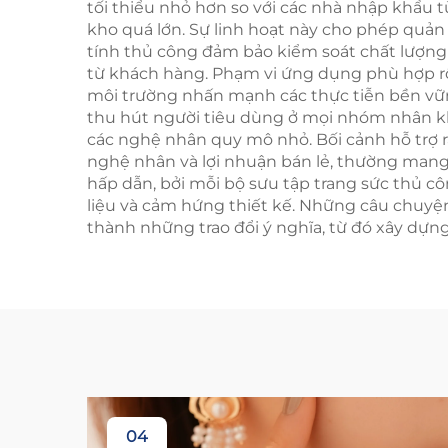
tối thiểu nhỏ hơn so với các nhà nhập khẩu 
kho quá lớn. Sự linh hoạt này cho phép quả
tính thủ công đảm bảo kiểm soát chất lượng 
từ khách hàng. Phạm vi ứng dụng phù hợp rộn
môi trường nhấn mạnh các thực tiễn bền vữn
thu hút người tiêu dùng ở mọi nhóm nhân kh
các nghệ nhân quy mô nhỏ. Bối cảnh hỗ trợ r
nghệ nhân và lợi nhuận bán lẻ, thường mang 
hấp dẫn, bởi mỗi bộ sưu tập trang sức thủ c
liệu và cảm hứng thiết kế. Những câu chuyện 
thành những trao đổi ý nghĩa, từ đó xây dựn
04