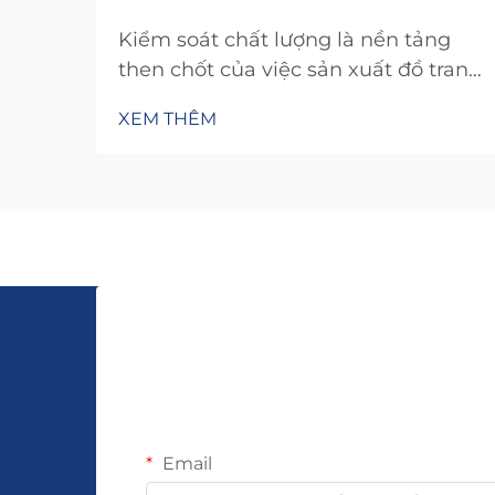
Kiểm soát chất lượng là nền tảng
then chốt của việc sản xuất đồ trang
sức thời trang thành công, quyết
XEM THÊM
định liệu một sản phẩm sẽ trở
thành món phụ kiện được quý mến
hay một món mua sắm gây thất
vọng. Trong một ngành công
nghiệp nơi kỳ vọng của người tiêu
dùng liên tục gia tăng cùng với xu
hướng toàn cầu...
Email