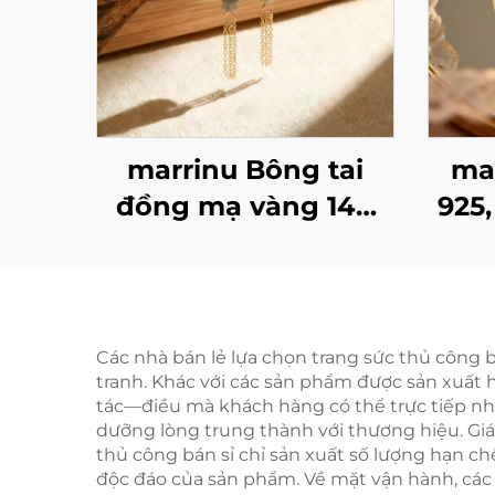
marrinu Bông tai
ma
đồng mạ vàng 14K
925,
với ánh lấp lánh
zirc
nh
qu
ch
Các nhà bán lẻ lựa chọn trang sức thủ công 
tranh. Khác với các sản phẩm được sản xuất
tác—điều mà khách hàng có thể trực tiếp n
dưỡng lòng trung thành với thương hiệu. Giá
thủ công bán sỉ chỉ sản xuất số lượng hạn ch
độc đáo của sản phẩm. Về mặt vận hành, các 