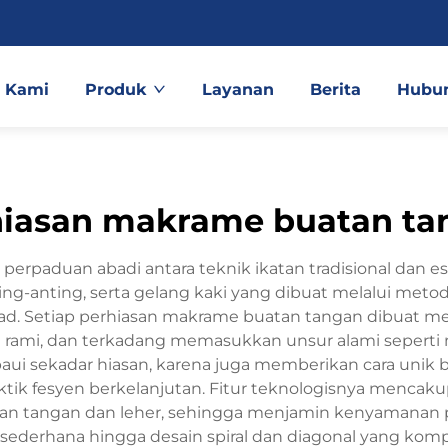
 Kami
Produk
Layanan
Berita
Hubun
hiasan makrame buatan ta
rpaduan abadi antara teknik ikatan tradisional dan es
ting-anting, serta gelang kaki yang dibuat melalui met
ad. Setiap perhiasan makrame buatan tangan dibuat 
 tali rami, dan terkadang memasukkan unsur alami seper
paui sekadar hiasan, karena juga memberikan cara uni
ktik fesyen berkelanjutan. Fitur teknologisnya menca
n tangan dan leher, sehingga menjamin kenyamanan 
gi sederhana hingga desain spiral dan diagonal yang komp