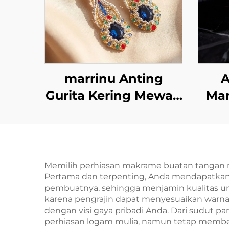
marrinu Anting
A
Gurita Kering Mewah
Mar
Dubai | Gaya Manik-
manik Buatan
Ber
Tangan Kristal Safir
de
MZ001
Memilih perhiasan makrame buatan tangan m
Pertama dan terpenting, Anda mendapatkan 
pembuatnya, sehingga menjamin kualitas ung
karena pengrajin dapat menyesuaikan warna,
dengan visi gaya pribadi Anda. Dari sudut
perhiasan logam mulia, namun tetap memberi