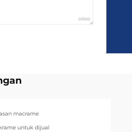
0/1000
ngan
asan macrame
rame untuk dijual