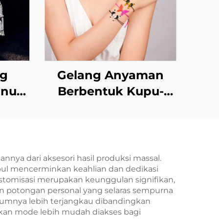
ng
Gelang Anyaman
inu
Berbentuk Kupu-
aun
Kupu Marrinu untuk
untuk
Wanita
Logam
25 |
a dari aksesori hasil produksi massal.
pul mencerminkan keahlian dan dedikasi
ng
ustomisasi merupakan keunggulan signifikan,
ah
an potongan personal yang selaras sempurna
mumnya lebih terjangkau dibandingkan
ya
ikan mode lebih mudah diakses bagi