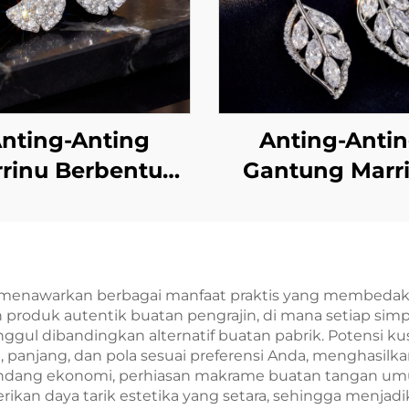
nting-Anting
Anting-Anti
rinu Berbentuk
Gantung Marr
Daun Ginkgo
Berbentuk D
lapiskan Zirkon,
dengan Zirkon 
ngan Penutup
Wanita | Kait 
Logam Perak
Perak Sterling 9
enawarkan berbagai manfaat praktis yang membedakanny
produk autentik buatan pengrajin, di mana setiap sim
Sterling 925
Anting-Anti
gul dibandingkan alternatif buatan pabrik. Potensi k
Gantung Mew
 panjang, dan pola sesuai preferensi Anda, menghasilk
 pandang ekonomi, perhiasan makrame buatan tangan u
Ringan Berga
kan daya tarik estetika yang setara, sehingga menjad