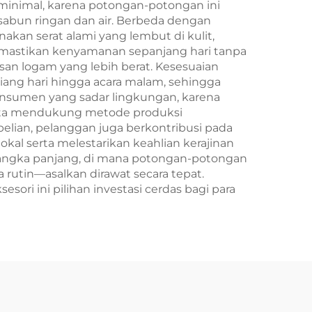
m
inimal, karena potongan-potongan ini
bun ringan dan air. Berbeda dengan
s &
kan serat alami yang lembut di kulit,
san
 memastikan kenyamanan sepanjang hari tanpa
n logam yang lebih berat. Kesesuaian
tuk
 siang hari hingga acara malam, sehingga
ari-
onsumen yang sadar lingkungan, karena
erta mendukung metode produksi
ian, pelanggan juga berkontribusi pada
l serta melestarikan keahlian kerajinan
 jangka panjang, di mana potongan-potongan
tin—asalkan dirawat secara tepat.
ori ini pilihan investasi cerdas bagi para