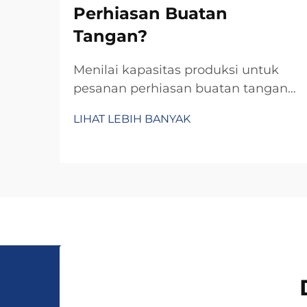
Perhiasan Buatan
Tangan?
Menilai kapasitas produksi untuk
pesanan perhiasan buatan tangan
memerlukan evaluasi sistematis
LIHAT LEBIH BANYAK
terhadap berbagai faktor yang
saling terkait dan secara langsung
memengaruhi kemampuan Anda
dalam memenuhi permintaan
pelanggan sambil
mempertahankan standar kualitas.
Berbeda dengan produk massal...