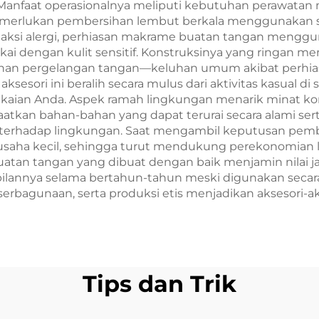
Hutan dala
nfaat operasionalnya meliputi kebutuhan perawatan m
merlukan pembersihan lembut berkala menggunakan sa
Finishing Ema
ksi alergi, perhiasan makrame buatan tangan mengguna
Perak | Perhia
akai dengan kulit sensitif. Konstruksinya yang ringan
han pergelangan tangan—keluhan umum akibat perhiasa
Serba-Guna un
esori ini beralih secara mulus dari aktivitas kasual di
Penggunaan Seh
pakaian Anda. Aspek ramah lingkungan menarik minat k
tkan bahan-bahan yang dapat terurai secara alami s
hari
erhadap lingkungan. Saat mengambil keputusan pembel
ha kecil, sehingga turut mendukung perekonomian loka
buatan tangan yang dibuat dengan baik menjamin nilai
nya selama bertahun-tahun meski digunakan secara ru
agunaan, serta produksi etis menjadikan aksesori-akses
Tips dan Trik