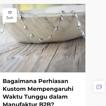
17
1
Jun
Ju
Bagaimana Perhiasan
Kustom Mempengaruhi
Ba
Waktu Tunggu dalam
Me
Manufaktur B2B?