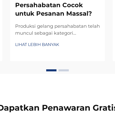
Persahabatan Cocok
untuk Pesanan Massal?
Produksi gelang persahabatan telah
muncul sebagai kategori
manufaktur yang sangat cocok
LIHAT LEBIH BANYAK
untuk pesanan massal, didorong
oleh skalabilitas bawaan teknik
pembuatan gelang serta
meningkatnya permintaan akan
aksesori personalisasi. Berbeda
dengan perhiasan kompleks y...
Dapatkan Penawaran Grati