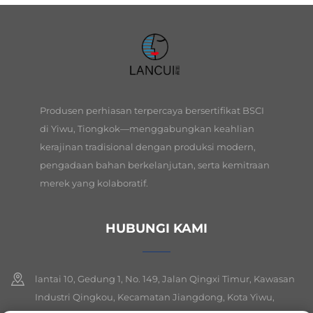
Produsen perhiasan terpercaya bersertifikat BSCI
di Yiwu, Tiongkok—menggabungkan keahlian
kerajinan tradisional dengan produksi modern,
pengadaan bahan berkelanjutan, serta kemitraan
merek yang kolaboratif.
HUBUNGI KAMI
lantai 10, Gedung 1, No. 149, Jalan Qingxi Timur, Kawasan
Industri Qingkou, Kecamatan Jiangdong, Kota Yiwu,