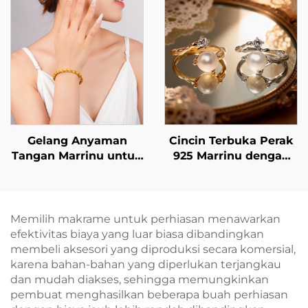
Minimalis BXGT-02
Berlian Buatan (CZ)
Gelang Anyaman
Cincin Terbuka Perak
Tangan Marrinu untuk
925 Marrinu dengan
Wanita
Mutiara & Zirkonia
Kubik (SKU:
BXRAG005)
Memilih makrame untuk perhiasan menawarkan
efektivitas biaya yang luar biasa dibandingkan
membeli aksesori yang diproduksi secara komersial,
karena bahan-bahan yang diperlukan terjangkau
dan mudah diakses, sehingga memungkinkan
pembuat menghasilkan beberapa buah perhiasan