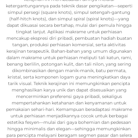
ketergantungannya pada teknik dasar pengikatan—seperti
simpul persegi (square knots), simpul setengah-gantung
(half-hitch knots), dan simpul spiral (spiral knots)—yang
dapat dikuasai secara bertahap, mulai dari pemula hingga
tingkat lanjut. Aplikasi makrame untuk perhiasan
mencakup ekspresi diri pribadi, pembuatan hadiah buatan
tangan, produksi perhiasan komersial, serta aktivitas
kerajinan terapeutik. Bahan-bahan yang umum digunakan
dalam makrame untuk perhiasan meliputi tali katun, rami,
benang berlilin, potongan kulit, dan tali nilon, yang sering
dikombinasikan dengan manik-manik, batu permata,
kristal, serta komponen logam guna meningkatkan daya
tarik visual. Teknik kerajinan ini memungkinkan pencipta
menghasilkan karya unik dan dapat disesuaikan yang
mencerminkan preferensi gaya pribadi, sekaligus
mempertahankan ketahanan dan kenyamanan untuk
pemakaian sehari-hari. Kemampuan beradaptasi makrame
untuk perhiasan menjadikannya cocok untuk berbagai
estetika fesyen—mulai dari gaya bohemian dan pedesaan
hingga minimalis dan elegan—sehingga memungkinkan
para pencipta melayani beragam segmen pasar dan selera