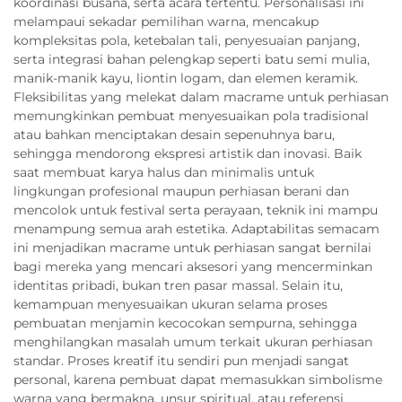
koordinasi busana, serta acara tertentu. Personalisasi ini
melampaui sekadar pemilihan warna, mencakup
kompleksitas pola, ketebalan tali, penyesuaian panjang,
serta integrasi bahan pelengkap seperti batu semi mulia,
manik-manik kayu, liontin logam, dan elemen keramik.
Fleksibilitas yang melekat dalam macrame untuk perhiasan
memungkinkan pembuat menyesuaikan pola tradisional
atau bahkan menciptakan desain sepenuhnya baru,
sehingga mendorong ekspresi artistik dan inovasi. Baik
saat membuat karya halus dan minimalis untuk
lingkungan profesional maupun perhiasan berani dan
mencolok untuk festival serta perayaan, teknik ini mampu
menampung semua arah estetika. Adaptabilitas semacam
ini menjadikan macrame untuk perhiasan sangat bernilai
bagi mereka yang mencari aksesori yang mencerminkan
identitas pribadi, bukan tren pasar massal. Selain itu,
kemampuan menyesuaikan ukuran selama proses
pembuatan menjamin kecocokan sempurna, sehingga
menghilangkan masalah umum terkait ukuran perhiasan
standar. Proses kreatif itu sendiri pun menjadi sangat
personal, karena pembuat dapat memasukkan simbolisme
warna yang bermakna, unsur spiritual, atau referensi