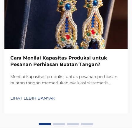
Cara Menilai Kapasitas Produksi untuk
Pesanan Perhiasan Buatan Tangan?
Menilai kapasitas produksi untuk pesanan perhiasan
buatan tangan memerlukan evaluasi sistematis
terhadap berbagai faktor yang saling terkait dan
secara langsung memengaruhi kemampuan Anda
LIHAT LEBIH BANYAK
dalam memenuhi permintaan pelanggan sambil
mempertahankan standar kualitas. Berbeda dengan
produk massal...