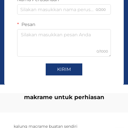
0/200
Pesan
0/1000
KIRIM
makrame untuk perhiasan
kalung macrame buatan sendiri