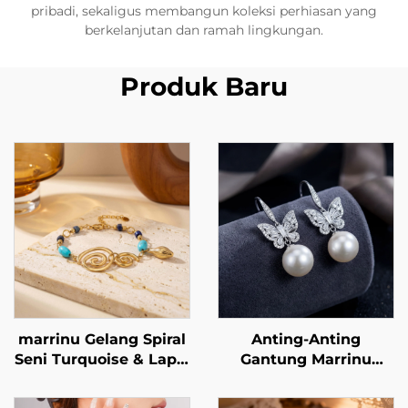
pribadi, sekaligus membangun koleksi perhiasan yang
berkelanjutan dan ramah lingkungan.
Produk Baru
marrinu Gelang Spiral
Anting-Anting
Seni Turquoise & Lapis
Gantung Marrinu
Lazuli Stainless Steel
Berbentuk Kupu-Kupu
Perhiasan Mewah
dengan Mutiara dan