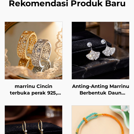
Rekomendasi Produk Baru
marrinu Cincin
Anting-Anting Marrinu
terbuka perak 925,
Berbentuk Daun
cincin zirkonia kubik
Ginkgo Berlapiskan
berongga bergaya
Zirkon, dengan
grid, cincin eksklusif
Penutup Logam Perak
kelas atas yang dapat
Sterling 925
disesuaikan,
BXRAG001