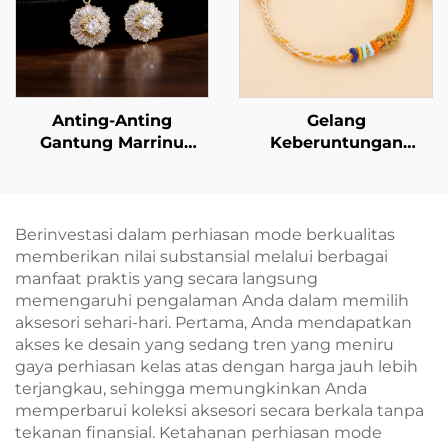
Anting-Anting
Gelang
Gantung Marrinu
Keberuntungan
Berbentuk Sinar
Anyaman Tangan:
Matahari dengan
Ikatkan Harapan Anda
Berlian Buatan (CZ)
di Pergelangan
Tangan Anda
Berinvestasi dalam perhiasan mode berkualitas
memberikan nilai substansial melalui berbagai
manfaat praktis yang secara langsung
memengaruhi pengalaman Anda dalam memilih
aksesori sehari-hari. Pertama, Anda mendapatkan
akses ke desain yang sedang tren yang meniru
gaya perhiasan kelas atas dengan harga jauh lebih
terjangkau, sehingga memungkinkan Anda
memperbarui koleksi aksesori secara berkala tanpa
tekanan finansial. Ketahanan perhiasan mode