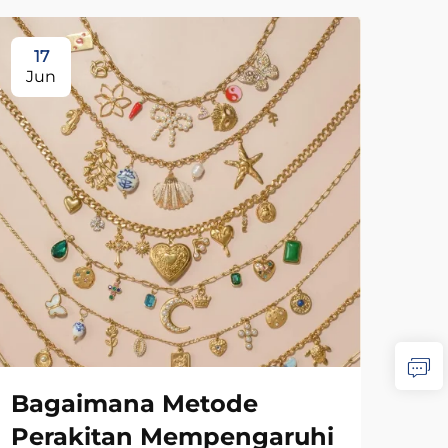
17
1
Jun
Ju
Bagaimana Metode
Ba
Perakitan Mempengaruhi
Pe