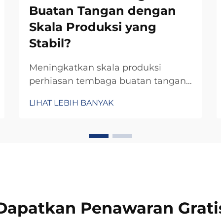
Buatan Tangan dengan
Skala Produksi yang
Stabil?
Meningkatkan skala produksi
perhiasan tembaga buatan tangan
sambil mempertahankan kualitas
LIHAT LEBIH BANYAK
dan keaslian kerajinan tangan
menimbulkan tantangan unik yang
memerlukan pendekatan
pengadaan strategis. Berbeda
dengan perhiasan produksi massal,
perhiasan tembaga buatan tangan
menuntut koordinasi cermat...
Dapatkan Penawaran Grati