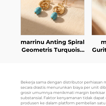
marrinu Anting Spiral
m
Geometris Turquoise
Guri
Stainless Steel BXG-
Dub
02
m
Tan
Bekerja sama dengan distributor perhiasan 
secara drastis menurunkan biaya per unit d
grosir umumnya menikmati margin berkisar
substansial. Faktor kenyamanan tidak dapat 
produsen ke dalam platform pembelian satu