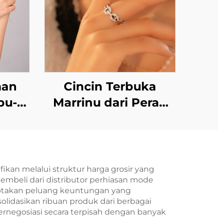
man
Cincin Terbuka
pu-
Marrinu dari Perak
ntuk
Sterling 925 dengan
Zirkon, Dapat Disetel
Ukurannya (SKU:
BXRAG004)
kan melalui struktur harga grosir yang
mbeli dari distributor perhiasan mode
iptakan peluang keuntungan yang
olidasikan ribuan produk dari berbagai
negosiasi secara terpisah dengan banyak