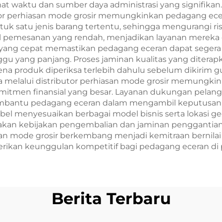
waktu dan sumber daya administrasi yang signifikan. F
utor perhiasan mode grosir memungkinkan pedagang e
k satu jenis barang tertentu, sehingga mengurangi risi
 pemesanan yang rendah, menjadikan layanan mereka da
yang cepat memastikan pedagang eceran dapat segera 
 yang panjang. Proses jaminan kualitas yang diterapka
ena produk diperiksa terlebih dahulu sebelum dikirim
dia melalui distributor perhiasan mode grosir memungk
komitmen finansial yang besar. Layanan dukungan pel
embantu pedagang eceran dalam mengambil keputusan 
l menyesuaikan berbagai model bisnis serta lokasi geog
diakan kebijakan pengembalian dan jaminan penggantian
an mode grosir berkembang menjadi kemitraan bernilai 
ikan keunggulan kompetitif bagi pedagang eceran di p
Berita Terbaru