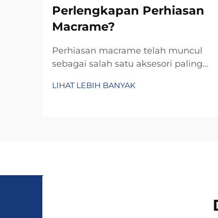
Perlengkapan Perhiasan
Macrame?
Perhiasan macrame telah muncul
sebagai salah satu aksesori paling
serbaguna dan paling dicari dalam
LIHAT LEBIH BANYAK
lanskap fesyen saat ini,
menawarkan aplikasi unik yang
mencakup mulai dari pemakaian
sehari-hari hingga acara seremonial
khusus. Memahami aplikasi mana
yang paling tepat untuk...