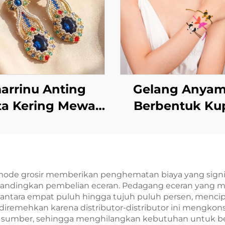
arrinu Anting
Gelang Anya
ta Kering Mewah
Berbentuk Ku
ai | Gaya Manik-
Kupu Marrinu u
anik Buatan
Wanita
gan Kristal Safir
MZ001
mode grosir memberikan penghematan biaya yang signifi
ibandingkan pembelian eceran. Pedagang eceran yang me
 antara empat puluh hingga tujuh puluh persen, menc
diremehkan karena distributor-distributor ini mengkons
 sumber, sehingga menghilangkan kebutuhan untuk ber