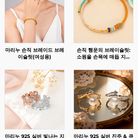
마리누 손직 브레이드 브레
손직 행운의 브레이슬릿:
이슬릿(여성용)
소원을 손목에 매듭 지어
보세요
마리누 925 실버 빛나는 지
마리누 925 실버 진주 & 큐