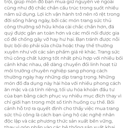
trội, giúp món đồ bạn mua giữ nguyên vẻ ngoài
cũng như độ chắc chắn cấu trúc trong suốt nhiều
năm sử dụng. Lợi ích vận hành trở nên rõ rệt trong
đời sống hằng ngày, bởi các món trang sức thủ
công thường sở hữu khóa cài chắc chắn hơn, đá
quý được gắn an toàn hơn và các mối nối được gia
cố để chống gãy vỡ hay hư hại. Bạn tránh được nỗi
bực bội do phải sửa chữa hoặc thay thế thường
xuyên như với các sản phẩm giá rẻ khác. Trang sức
thủ công chất lượng tốt nhất phù hợp với nhiều bối
cảnh khác nhau, dễ dàng chuyển đổi linh hoạt từ
môi trường chuyên nghiệp sang phong cách
thường ngày hay những dịp trang trọng. Những
món đồ đa dụng này hài hòa với nhiều phong cách
ăn mặc và cá tính riêng, tối ưu hóa khoản đầu tư
của bạn bằng cách phục vụ nhiều mục đích thay vì
chỉ giới hạn trong một số tình huống cụ thể. Bối
cảnh hỗ trợ ra quyết định cho thấy việc mua trang
sức thủ công là cách bạn ủng hộ các nghệ nhân
độc lập và các phương thức sản xuất bền vững,
thay vì góp phần vào các hệ thống sản xuất khai