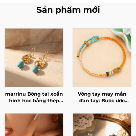
Sản phẩm mới
marrinu Bông tai xoắn
Vòng tay may mắn
hình học bằng thép
đan tay: Buộc ước
không gỉ đá Turquoise
nguyện của bạn
BXG-02
quanh cổ tay