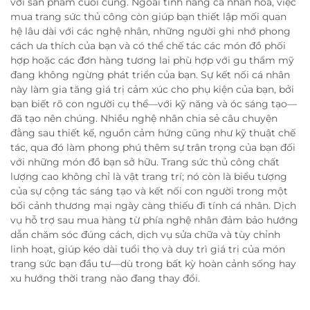
với sản phẩm cuối cùng. Ngoài tính năng cá nhân hóa, việc
mua trang sức thủ công còn giúp bạn thiết lập mối quan
hệ lâu dài với các nghệ nhân, những người ghi nhớ phong
cách ưa thích của bạn và có thể chế tác các món đồ phối
hợp hoặc các đơn hàng tương lai phù hợp với gu thẩm mỹ
đang không ngừng phát triển của bạn. Sự kết nối cá nhân
này làm gia tăng giá trị cảm xúc cho phụ kiện của bạn, bởi
bạn biết rõ con người cụ thể—với kỹ năng và óc sáng tạo—
đã tạo nên chúng. Nhiều nghệ nhân chia sẻ câu chuyện
đằng sau thiết kế, nguồn cảm hứng cũng như kỹ thuật chế
tác, qua đó làm phong phú thêm sự trân trọng của bạn đối
với những món đồ bạn sở hữu. Trang sức thủ công chất
lượng cao không chỉ là vật trang trí; nó còn là biểu tượng
của sự cộng tác sáng tạo và kết nối con người trong một
bối cảnh thương mại ngày càng thiếu đi tính cá nhân. Dịch
vụ hỗ trợ sau mua hàng từ phía nghệ nhân đảm bảo hướng
dẫn chăm sóc đúng cách, dịch vụ sửa chữa và tùy chỉnh
linh hoạt, giúp kéo dài tuổi thọ và duy trì giá trị của món
trang sức bạn đầu tư—dù trong bất kỳ hoàn cảnh sống hay
xu hướng thời trang nào đang thay đổi.