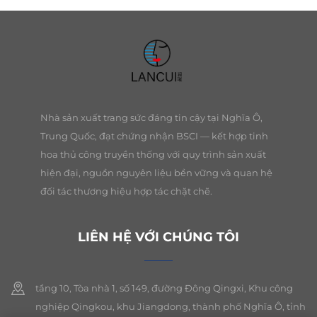
Nhà sản xuất trang sức đáng tin cậy tại Nghĩa Ô,
Trung Quốc, đạt chứng nhận BSCI — kết hợp tinh
hoa thủ công truyền thống với quy trình sản xuất
hiện đại, nguồn nguyên liệu bền vững và quan hệ
đối tác thương hiệu hợp tác chặt chẽ.
LIÊN HỆ VỚI CHÚNG TÔI
tầng 10, Tòa nhà 1, số 149, đường Đông Qingxi, Khu công
nghiệp Qingkou, khu Jiangdong, thành phố Nghĩa Ô, tỉnh