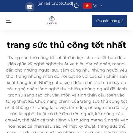
[email protected]
VI
Yêu cầu báo giá
trang sức thủ công tốt nhất
Trang sức thủ công tốt nhất đại diện cho sự kết hợp độc
đáo giữa kỹ nghệ nghệ thuật và biểu đạt cá nhân, mang
đến cho những người sưu tầm cũng như những người yêu
thời trang những món đồ nổi bật so với các sản phẩm sản
xuất hàng loạt. Những phụ kiện được chế tác tỉ mỉ này do
các nghệ nhân lành nghề thực hiện, những người đã dành
trọn sự sáng tạo, chuyên môn và tinh thần cầu toàn vào
từng thiết kế. Chức năng chính của trang sức thủ công tốt
nhất không chỉ dừng lại ở việc làm đẹp; những món đồ này
còn là nghệ thuật có thể đeo trên người, kể những câu
chuyện, thể hiện cá tính riêng và thường mang ý nghĩa văn
hóa hoặc cá nhân sâu sắc. Về mặt kỹ thuật, trang sức thủ
công áp dụng các phương pháp gia công kim loại truyền