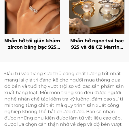
Nhẫn hở tối giản khảm
Nhẫn hở ngọc trai bạc
zircon bằng bạc 925
925 và đá CZ Marrinu
của Marrinu (Mã sản
(Mã SKU: BXRAG005)
phẩm: BXRAG003)
Đầu tư vào trang sức thủ công chất lượng tốt nhất
mang lại giá trị đáng kể cho người mua thông qua
độ bền và tuổi thọ vượt trội so với các sản phẩm sản
xuất hàng loạt. Mỗi món trang sức đều được người
nghệ nhân chế tác kiểm tra kỹ lưỡng, đảm bảo sự tỉ
mỉ trong từng chi tiết mà quy trình sản xuất công
nghiệp không thể bắt chước được. Bạn sẽ nhận
được những phụ kiện được làm từ vật liệu cao cấp,
được lựa chọn cẩn thận nhờ vẻ đẹp và độ bền vượt