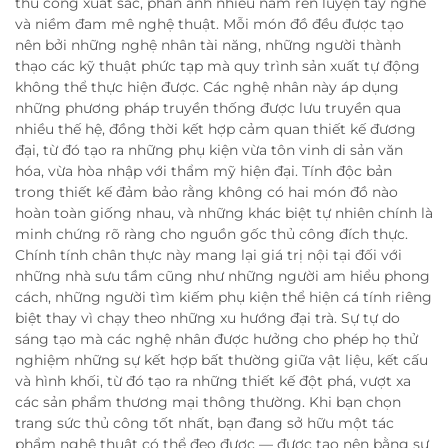
thủ công xuất sắc, phản ánh nhiều năm rèn luyện tay nghề
và niềm đam mê nghệ thuật. Mỗi món đồ đều được tạo
nên bởi những nghệ nhân tài năng, những người thành
thạo các kỹ thuật phức tạp mà quy trình sản xuất tự động
không thể thực hiện được. Các nghệ nhân này áp dụng
những phương pháp truyền thống được lưu truyền qua
nhiều thế hệ, đồng thời kết hợp cảm quan thiết kế đương
đại, từ đó tạo ra những phụ kiện vừa tôn vinh di sản văn
hóa, vừa hòa nhập với thẩm mỹ hiện đại. Tính độc bản
trong thiết kế đảm bảo rằng không có hai món đồ nào
hoàn toàn giống nhau, và những khác biệt tự nhiên chính là
minh chứng rõ ràng cho nguồn gốc thủ công đích thực.
Chính tính chân thực này mang lại giá trị nội tại đối với
những nhà sưu tầm cũng như những người am hiểu phong
cách, những người tìm kiếm phụ kiện thể hiện cá tính riêng
biệt thay vì chạy theo những xu hướng đại trà. Sự tự do
sáng tạo mà các nghệ nhân được hưởng cho phép họ thử
nghiệm những sự kết hợp bất thường giữa vật liệu, kết cấu
và hình khối, từ đó tạo ra những thiết kế đột phá, vượt xa
các sản phẩm thương mại thông thường. Khi bạn chọn
trang sức thủ công tốt nhất, bạn đang sở hữu một tác
phẩm nghệ thuật có thể đeo được — được tạo nên bằng sự