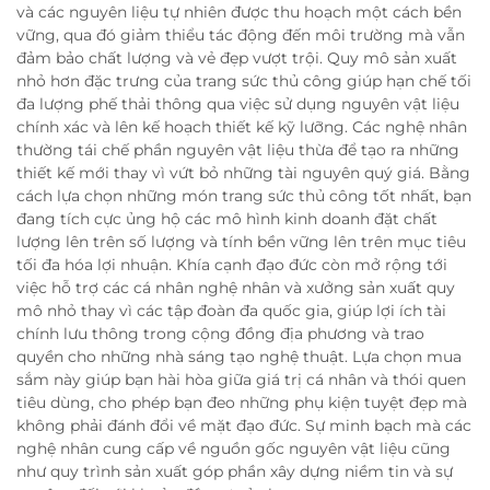
và các nguyên liệu tự nhiên được thu hoạch một cách bền
vững, qua đó giảm thiểu tác động đến môi trường mà vẫn
đảm bảo chất lượng và vẻ đẹp vượt trội. Quy mô sản xuất
nhỏ hơn đặc trưng của trang sức thủ công giúp hạn chế tối
đa lượng phế thải thông qua việc sử dụng nguyên vật liệu
chính xác và lên kế hoạch thiết kế kỹ lưỡng. Các nghệ nhân
thường tái chế phần nguyên vật liệu thừa để tạo ra những
thiết kế mới thay vì vứt bỏ những tài nguyên quý giá. Bằng
cách lựa chọn những món trang sức thủ công tốt nhất, bạn
đang tích cực ủng hộ các mô hình kinh doanh đặt chất
lượng lên trên số lượng và tính bền vững lên trên mục tiêu
tối đa hóa lợi nhuận. Khía cạnh đạo đức còn mở rộng tới
việc hỗ trợ các cá nhân nghệ nhân và xưởng sản xuất quy
mô nhỏ thay vì các tập đoàn đa quốc gia, giúp lợi ích tài
chính lưu thông trong cộng đồng địa phương và trao
quyền cho những nhà sáng tạo nghệ thuật. Lựa chọn mua
sắm này giúp bạn hài hòa giữa giá trị cá nhân và thói quen
tiêu dùng, cho phép bạn đeo những phụ kiện tuyệt đẹp mà
không phải đánh đổi về mặt đạo đức. Sự minh bạch mà các
nghệ nhân cung cấp về nguồn gốc nguyên vật liệu cũng
như quy trình sản xuất góp phần xây dựng niềm tin và sự