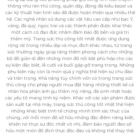
thống như rèn thủ công, quấn dây, đóng đá kiểu bezel và
các kỹ thuật hàn tinh xảo đã được hoàn thiện qua nhiều thế
hệ. Các nghệ nhân sử dụng các vật liệu cao cấp như bạc Ý,
vàng, đá quý, ngọc trai và các thành phần được khai thác
một cách có đạo đức nhằm đảm bảo độ bền và giá trị
thẩm mỹ. Trang sức thủ công tốt nhất được ứng dụng
rộng rãi trong nhiều dịp và mục đích khác nhau, từ trang
sức thường ngày giúp tăng thêm phong cách cho những
bộ đồ giản dị đến những món đồ nổi bật phù hợp cho các
sự kiện đặc biệt, lễ cưới và buổi gặp gỡ trang trọng. Những
phụ kiện này còn là món quà ý nghĩa thể hiện sự chu đáo
và trân trọng. Khả năng tùy chỉnh vốn có trong trang sức
thủ công cho phép người mua đặt hàng những thiết kế cá
nhân hóa phản ánh gu thẩm mỹ riêng, đá sinh nhật hoặc
các yếu tố mang tính kỷ niệm. Khác với các sản phẩm được
sản xuất tại nhà máy, trang sức thủ công tốt nhất thể hiện
những khác biệt tinh tế chứng minh tính xác thực của
chúng, với mỗi món đồ sở hữu những đặc điểm riêng biệt,
khiến nó thực sự độc nhất vô nhị, đảm bảo người đeo sở
hữu một món đồ đích thực độc đáo và không thể thay thế.