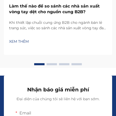
Làm thế nào để so sánh các nhà sản xuất
vòng tay dệt cho nguồn cung B2B?
Khi thiết lập chuỗi cung ứng B2B cho ngành bán lẻ
trang sức, việc so sánh các nhà sản xuất vòng tay đan
đòi hỏi một cách tiếp cận có hệ thống nhằm cân
bằng giữa chất lượng, khả năng mở rộng và tính khả
XEM THÊM
thi thương mại. Đặc tính thủ công của quy trình sản
xuất vòng tay đan đòi hỏi...
Nhận báo giá miễn phí
Đại diện của chúng tôi sẽ liên hệ với bạn sớm.
Email