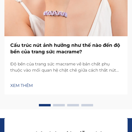
Cấu trúc nút ảnh hưởng như thế nào đến độ
bền của trang sức macrame?
Độ bền của trang sức macrame về bản chất phụ
thuộc vào mối quan hệ chặt chẽ giữa cách thắt nút
và sự phân bố lực căng trên vật liệu. Mỗi loại nút tạo
ra các mô hình lực căng riêng biệt, từ đó quyết định
XEM THÊM
mức độ chịu đựng của sản phẩm trước hao mòn do
sử dụng hàng ngày, …