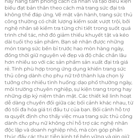
này nâng tầm phong cách cá nhân và tạo điều kiện
biểu đạt bản thân theo cách mà trang sức đại trà
không thể đáp ứng. Về mặt vận hành, trang sức thủ
công thường có chất lượng kiểm soát vượt trội, bởi
nghệ nhân sẽ kiểm tra từng chi tiết trong suốt quá
trình chế tác, nhờ đó giảm thiểu khuyết tật và kéo
dài tuổi thọ sản phẩm. Bạn sẽ nhận được những
món trang sức bền bỉ trước hao mòn hàng ngày,
đồng thời giữ nguyên vẻ đẹp và độ chắc chắn lâu
hơn nhiều so với các sản phẩm sản xuất đại trà giá
rẻ. Tính phù hợp trong ứng dụng khiến trang sức
thủ công dành cho phụ nữ trở thành lựa chọn lý
tưởng cho nhiều tình huống: dạo phố thường ngày,
môi trường chuyên nghiệp, sự kiện trang trọng hay
những dịp kỷ niệm thân mật. Các thiết kế linh hoạt
dễ dàng chuyển đổi giữa các bối cảnh khác nhau, từ
đó tối đa hóa giá trị đầu tư của bạn. Bối cảnh hỗ trợ
ra quyết định cho thấy việc mua trang sức thủ công
dành cho phụ nữ không chỉ hỗ trợ các nghệ nhân
độc lập và doanh nghiệp nhỏ, mà còn góp phần
thúc đẩy các thực tiễn kinh tế bền vững và gìn giữ