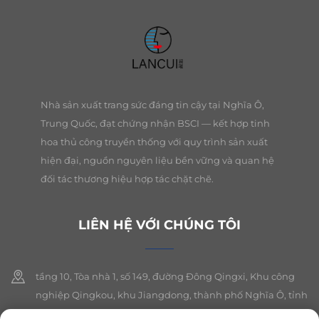
Nhà sản xuất trang sức đáng tin cậy tại Nghĩa Ô,
Trung Quốc, đạt chứng nhận BSCI — kết hợp tinh
hoa thủ công truyền thống với quy trình sản xuất
hiện đại, nguồn nguyên liệu bền vững và quan hệ
đối tác thương hiệu hợp tác chặt chẽ.
LIÊN HỆ VỚI CHÚNG TÔI
tầng 10, Tòa nhà 1, số 149, đường Đông Qingxi, Khu công
nghiệp Qingkou, khu Jiangdong, thành phố Nghĩa Ô, tỉnh
Chiết Giang