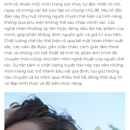
tinh tế, khiến mỗi món trang sức thực sự độc nhất vô nhị,
ngay cả trong các bộ sưu tập có chung chủ đề. Yếu tố độc
đáo này thu hút những người muốn thể hiện cá tính riêng
thông qua phụ kiện không thể sao chép chính xác. Các
nghệ nhân thường ký tên hoặc đóng dấu lên tác phẩm của
mình, góp phần khẳng định nguồn gốc và giá trị sưu tầm.
Chất lượng chế tác thể hiện rõ qua bề mặt hoàn thiện xuất
sắc, các viên đá được gắn chắc chắn, cảm giác đeo thoải
mái và những chi tiết thiết kế tinh tế, phản ánh trình độ
chuyên môn cũng như tầm nhìn nghệ thuật của người chế
tác. Sự tận tâm vì chất lượng tuyệt hảo này tạo nên những
món trang sức trở thành báu vật gia đình, lưu giữ những
câu chuyện và kỷ niệm qua nhiều thế hệ, đồng thời duy trì
vẻ đẹp hình thức và độ bền chức năng.