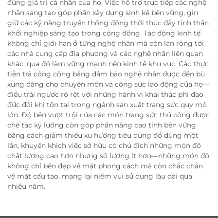
đúng giá trị cá nhân của họ. Việc hỗ trợ trực tiếp các nghệ
nhân sáng tạo góp phần xây dựng sinh kế bền vững, gìn
giữ các kỹ năng truyền thống đồng thời thúc đẩy tinh thần
khởi nghiệp sáng tạo trong cộng đồng. Tác động kinh tế
không chỉ giới hạn ở từng nghệ nhân mà còn lan rộng tới
các nhà cung cấp địa phương và các nghệ nhân liên quan
khác, qua đó làm vững mạnh nền kinh tế khu vực. Các thực
tiễn trả công công bằng đảm bảo nghệ nhân được đền bù
xứng đáng cho chuyên môn và công sức lao động của họ—
điều trái ngược rõ rệt với những hành vi khai thác phi đạo
đức đôi khi tồn tại trong ngành sản xuất trang sức quy mô
lớn. Độ bền vượt trội của các món trang sức thủ công được
chế tác kỹ lưỡng còn góp phần nâng cao tính bền vững
bằng cách giảm thiểu xu hướng tiêu dùng đồ dùng một
lần, khuyến khích việc sở hữu có chủ đích những món đồ
chất lượng cao hơn nhưng số lượng ít hơn—những món đồ
không chỉ bền đẹp về mặt phong cách mà còn chắc chắn
về mặt cấu tạo, mang lại niềm vui sử dụng lâu dài qua
nhiều năm.