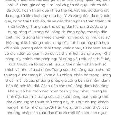
loại, xâu hạt, gia công kim loại và gắn đá quý—tất cả đều
đã được hoàn thiện qua nhiều thế hệ. Vật liệu sử dụng rất
đa dạng, từ kim loại quý như bạc Ý và vàng đến đá quý bán
quý, ngọc trai tự nhiên, da và các thành phần thân thiện với
môi trường. Trang sức thủ công dành cho nữ được ứng
dụng rộng rãi trong đời sống thường ngày, các dịp đặc
biệt, môi trường làm việc chuyên nghiệp cũng như các sự
kiện nghi lễ. Những món trang sức linh hoạt này phù hợp
với nhiều phong cách thời trang khác nhau, từ bohemian và
cổ điển đến tối giản hiện đại và thanh lịch trang trọng. Khả
năng tùy chỉnh cho phép người dùng yêu cầu các thiết kế,
kích thước và tổ hợp vật liệu cụ thể nhằm phản ánh sở
thích và nhu cầu cá nhân. Trang sức thủ công dành cho nữ
thường được trang bị khóa điều chỉnh, phân bố trọng lượng
thoải mái và các phương pháp gia công bền bỉ nhằm đảm
bảo độ bền lâu dài. Cách tiếp cận thủ công đảm bảo rằng
không có hai món nào hoàn toàn giống nhau, mang lại
tính độc bản mà trang sức sản xuất hàng loạt không thể
đạt được. Nghệ thuật thủ công này thu hút những khách
hàng tinh tế, những người trân trọng tính chân thực, các
phương pháp sản xuất đạo đức và mối liên kết con người