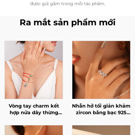
được gửi gắm trong mỗi tác phẩm.
Ra mắt sản phẩm mới
Vòng tay charm kết
Nhẫn hở tối giản khảm
hợp nửa dây thừng
zircon bằng bạc 925
nửa xích kim loại
của Marrinu (Mã sản
Marrinu dành cho nữ
phẩm: BXRAG003)