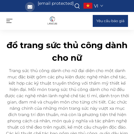
[email protected]
VI
Yêu cầu báo giá
đồ trang sức thủ công dành
cho nữ
Trang sức thủ công dành cho nữ đại diện cho một danh
mục đặc biệt gồm các phụ kiện được nghệ nhân chế tác,
kết hợp các kỹ thuật truyền thống với thẩm mỹ thiết kế
hiện đại. Mỗi món trang sức thủ công dành cho nữ đều
được các nghệ nhân lành nghề chế tác tỉ mỉ, dành trọn thời
gian, đam mê và chuyên môn cho từng chi tiết. Các chức
năng chính của những món trang sức này vượt xa mục
đích trang trí đơn thuần, mà còn là phương tiện thể hiện
phong cách cá nhân, món quà ý nghĩa và tác phẩm nghệ
thuật có thể đeo trên người, kể một câu chuyện độc đáo.
Các kỹ thuật chế tác bao gồm rèn thủ công, quấn dây kim