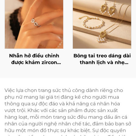
Nhẫn hở điều chỉnh
Bông tai treo dáng dài
được khảm zircon
thanh lịch và nhẹ
bằng bạc 925 của
nhàng của Marrinu –
Marrinu (Mã SKU:
Mặt hình trái tim mạ
BXRAG004)
vàng 18K bằng thép
không gỉ, gắn ngọc
Việc lựa chọn trang sức thủ công dành riêng cho
trai và tua rua
phụ nữ mang lại giá trị đáng kể cho người mua
thông qua sự độc đáo và khả năng cá nhân hóa
vượt trội. Khác với các sản phẩm được sản xuất
hàng loạt, mỗi món trang sức đều mang dấu ấn cá
nhân của người nghệ nhân chế tác, đảm bảo bạn sở
hữu một món đồ thực sự khác biệt. Sự độc quyền