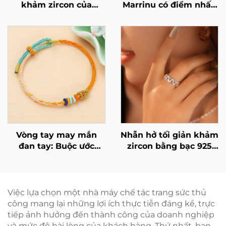
khảm zircon của
Marrinu có điểm nhấn
Marrinu | Đinh tai bạc
bằng hạt đồng thau
sterling 925 cao cấp
Vòng tay may mắn
Nhẫn hở tối giản khảm
đan tay: Buộc ước
zircon bằng bạc 925
nguyện của bạn
của Marrinu (Mã sản
quanh cổ tay
phẩm: BXRAG003)
Việc lựa chọn một nhà máy chế tác trang sức thủ
công mang lại những lợi ích thực tiễn đáng kể, trực
tiếp ảnh hưởng đến thành công của doanh nghiệp
và mức độ hài lòng của khách hàng. Thứ nhất, bạn