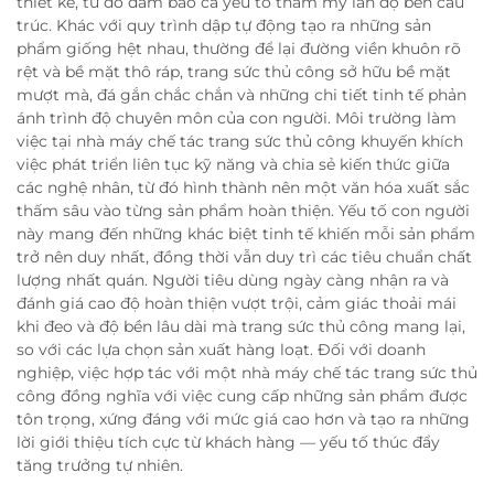
thiết kế, từ đó đảm bảo cả yếu tố thẩm mỹ lẫn độ bền cấu
trúc. Khác với quy trình dập tự động tạo ra những sản
phẩm giống hệt nhau, thường để lại đường viền khuôn rõ
rệt và bề mặt thô ráp, trang sức thủ công sở hữu bề mặt
mượt mà, đá gắn chắc chắn và những chi tiết tinh tế phản
ánh trình độ chuyên môn của con người. Môi trường làm
việc tại nhà máy chế tác trang sức thủ công khuyến khích
việc phát triển liên tục kỹ năng và chia sẻ kiến thức giữa
các nghệ nhân, từ đó hình thành nên một văn hóa xuất sắc
thấm sâu vào từng sản phẩm hoàn thiện. Yếu tố con người
này mang đến những khác biệt tinh tế khiến mỗi sản phẩm
trở nên duy nhất, đồng thời vẫn duy trì các tiêu chuẩn chất
lượng nhất quán. Người tiêu dùng ngày càng nhận ra và
đánh giá cao độ hoàn thiện vượt trội, cảm giác thoải mái
khi đeo và độ bền lâu dài mà trang sức thủ công mang lại,
so với các lựa chọn sản xuất hàng loạt. Đối với doanh
nghiệp, việc hợp tác với một nhà máy chế tác trang sức thủ
công đồng nghĩa với việc cung cấp những sản phẩm được
tôn trọng, xứng đáng với mức giá cao hơn và tạo ra những
lời giới thiệu tích cực từ khách hàng — yếu tố thúc đẩy
tăng trưởng tự nhiên.