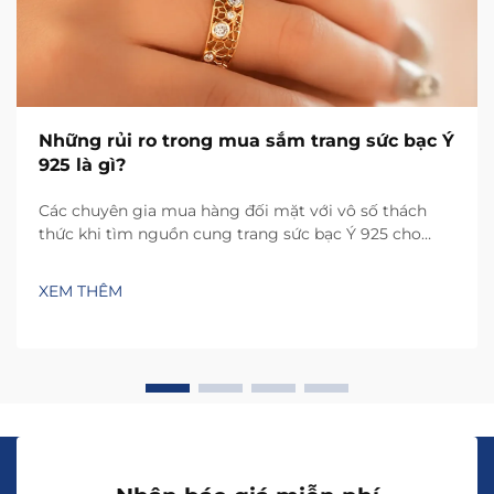
Những rủi ro trong mua sắm trang sức bạc Ý
925 là gì?
Các chuyên gia mua hàng đối mặt với vô số thách
thức khi tìm nguồn cung trang sức bạc Ý 925 cho
doanh nghiệp của họ, từ đảm bảo chất lượng đến xác
minh nhà cung cấp. Ngành trang sức tiềm ẩn những
XEM THÊM
rủi ro đặc thù có thể ảnh hưởng đáng kể đến chất
lượng sản phẩm...