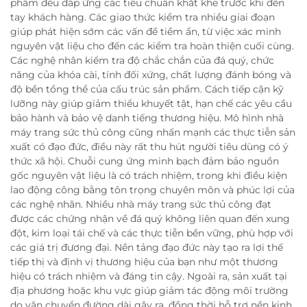
phẩm đều đáp ứng các tiêu chuẩn khắt khe trước khi đến
tay khách hàng. Các giao thức kiểm tra nhiều giai đoạn
giúp phát hiện sớm các vấn đề tiềm ẩn, từ việc xác minh
nguyên vật liệu cho đến các kiểm tra hoàn thiện cuối cùng.
Các nghệ nhân kiểm tra độ chắc chắn của đá quý, chức
năng của khóa cài, tính đối xứng, chất lượng đánh bóng và
độ bền tổng thể của cấu trúc sản phẩm. Cách tiếp cận kỹ
lưỡng này giúp giảm thiểu khuyết tật, hạn chế các yêu cầu
bảo hành và bảo vệ danh tiếng thương hiệu. Mô hình nhà
máy trang sức thủ công cũng nhấn mạnh các thực tiễn sản
xuất có đạo đức, điều này rất thu hút người tiêu dùng có ý
thức xã hội. Chuỗi cung ứng minh bạch đảm bảo nguồn
gốc nguyên vật liệu là có trách nhiệm, trong khi điều kiện
lao động công bằng tôn trọng chuyên môn và phúc lợi của
các nghệ nhân. Nhiều nhà máy trang sức thủ công đạt
được các chứng nhận về đá quý không liên quan đến xung
đột, kim loại tái chế và các thực tiễn bền vững, phù hợp với
các giá trị đương đại. Nền tảng đạo đức này tạo ra lợi thế
tiếp thị và định vị thương hiệu của bạn như một thương
hiệu có trách nhiệm và đáng tin cậy. Ngoài ra, sản xuất tại
địa phương hoặc khu vực giúp giảm tác động môi trường
do vận chuyển đường dài gây ra, đồng thời hỗ trợ nền kinh