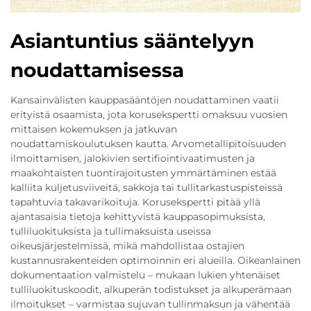
Asiantuntius sääntelyyn
noudattamisessa
Kansainvälisten kauppasääntöjen noudattaminen vaatii
erityistä osaamista, jota korusekspertti omaksuu vuosien
mittaisen kokemuksen ja jatkuvan
noudattamiskoulutuksen kautta. Arvometallipitoisuuden
ilmoittamisen, jalokivien sertifiointivaatimusten ja
maakohtaisten tuontirajoitusten ymmärtäminen estää
kalliita kuljetusviiveitä, sakkoja tai tullitarkastuspisteissä
tapahtuvia takavarikoituja. Korusekspertti pitää yllä
ajantasaisia tietoja kehittyvistä kauppasopimuksista,
tulliluokituksista ja tullimaksuista useissa
oikeusjärjestelmissä, mikä mahdollistaa ostajien
kustannusrakenteiden optimoinnin eri alueilla. Oikeanlainen
dokumentaation valmistelu – mukaan lukien yhtenäiset
tulliluokituskoodit, alkuperän todistukset ja alkuperämaan
ilmoitukset – varmistaa sujuvan tullinmaksun ja vähentää