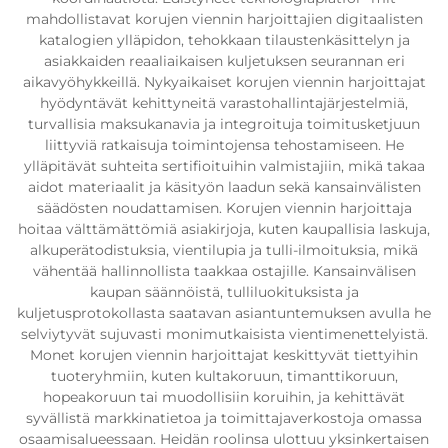
mahdollistavat korujen viennin harjoittajien digitaalisten
katalogien ylläpidon, tehokkaan tilaustenkäsittelyn ja
asiakkaiden reaaliaikaisen kuljetuksen seurannan eri
aikavyöhykkeillä. Nykyaikaiset korujen viennin harjoittajat
hyödyntävät kehittyneitä varastohallintajärjestelmiä,
turvallisia maksukanavia ja integroituja toimitusketjuun
liittyviä ratkaisuja toimintojensa tehostamiseen. He
ylläpitävät suhteita sertifioituihin valmistajiin, mikä takaa
aidot materiaalit ja käsityön laadun sekä kansainvälisten
säädösten noudattamisen. Korujen viennin harjoittaja
hoitaa välttämättömiä asiakirjoja, kuten kaupallisia laskuja,
alkuperätodistuksia, vientilupia ja tulli-ilmoituksia, mikä
vähentää hallinnollista taakkaa ostajille. Kansainvälisen
kaupan säännöistä, tulliluokituksista ja
kuljetusprotokollasta saatavan asiantuntemuksen avulla he
selviytyvät sujuvasti monimutkaisista vientimenettelyistä.
Monet korujen viennin harjoittajat keskittyvät tiettyihin
tuoteryhmiin, kuten kultakoruun, timanttikoruun,
hopeakoruun tai muodollisiin koruihin, ja kehittävät
syvällistä markkinatietoa ja toimittajaverkostoja omassa
osaamisalueessaan. Heidän roolinsa ulottuu yksinkertaisen