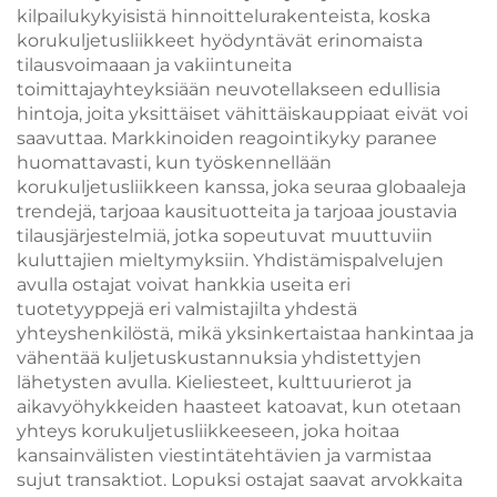
kilpailukykyisistä hinnoittelurakenteista, koska
korukuljetusliikkeet hyödyntävät erinomaista
tilausvoimaaan ja vakiintuneita
toimittajayhteyksiään neuvotellakseen edullisia
hintoja, joita yksittäiset vähittäiskauppiaat eivät voi
saavuttaa. Markkinoiden reagointikyky paranee
huomattavasti, kun työskennellään
korukuljetusliikkeen kanssa, joka seuraa globaaleja
trendejä, tarjoaa kausituotteita ja tarjoaa joustavia
tilausjärjestelmiä, jotka sopeutuvat muuttuviin
kuluttajien mieltymyksiin. Yhdistämispalvelujen
avulla ostajat voivat hankkia useita eri
tuotetyyppejä eri valmistajilta yhdestä
yhteyshenkilöstä, mikä yksinkertaistaa hankintaa ja
vähentää kuljetuskustannuksia yhdistettyjen
lähetysten avulla. Kieliesteet, kulttuurierot ja
aikavyöhykkeiden haasteet katoavat, kun otetaan
yhteys korukuljetusliikkeeseen, joka hoitaa
kansainvälisten viestintätehtävien ja varmistaa
sujut transaktiot. Lopuksi ostajat saavat arvokkaita