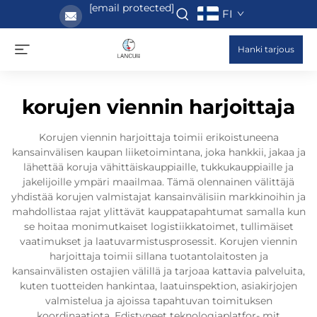
[email protected]
FI
Hanki tarjous
korujen viennin harjoittaja
Korujen viennin harjoittaja toimii erikoistuneena
kansainvälisen kaupan liiketoimintana, joka hankkii, jakaa ja
lähettää koruja vähittäiskauppiaille, tukkukauppiaille ja
jakelijoille ympäri maailmaa. Tämä olennainen välittäjä
yhdistää korujen valmistajat kansainvälisiin markkinoihin ja
mahdollistaa rajat ylittävät kauppatapahtumat samalla kun
se hoitaa monimutkaiset logistiikkatoimet, tullimäiset
vaatimukset ja laatuvarmistusprosessit. Korujen viennin
harjoittaja toimii sillana tuotantolaitosten ja
kansainvälisten ostajien välillä ja tarjoaa kattavia palveluita,
kuten tuotteiden hankintaa, laatuinspektion, asiakirjojen
valmistelua ja ajoissa tapahtuvan toimituksen
koordinaatiota. Edistyneet teknologiaplatfor- mit