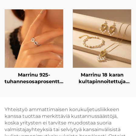
spiraaliranneke,
sisältäviä
ruostumatonta
riippukorvakoruja
terästä,
naisille | 925-
minimalistinen
tuhannesosaprosenttist
ylellisyysjewellet
hopeaa käyttävät
BXGT-02
korvakorun koukut |
kevyesti luksuottaiset,
metsäaiheiset
riippukorvakorut
kullattuina ja
hopeisina |
Marrinu 925-
Marrinu 18 karan
monikäyttöinen
tuhannesosaprosenttista
kultapinnoitettuja
arkipäiväinen koru
hopeaa käyttävä
ruostumatonta terästä
tsirkoniaseteltu
käyttäviä
säädettävä avoin
sydänmuotoisia
sormus (SKU:
perunamaisia helmiä
Yhteistyö ammattimaisen korukuljetusliikkeen
BXRAG004)
sisältäviä korvakoruja
kanssa tuottaa merkittäviä kustannussäästöjä,
– kevyitä ja
koska yritysten ei tarvitse muodostaa suoria
elegantteja
valmistajayhteyksiä tai selviytyä kansainvälisistä
koristeellisia