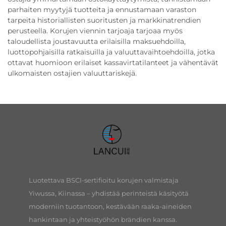
parhaiten myytyjä tuotteita ja ennustamaan varaston
tarpeita historiallisten suoritusten ja markkinatrendien
perusteella. Korujen viennin tarjoaja tarjoaa myös
taloudellista joustavuutta erilaisilla maksuehdoilla,
luottopohjaisilla ratkaisuilla ja valuuttavaihtoehdoilla, jotka
ottavat huomioon erilaiset kassavirtatilanteet ja vähentävät
ulkomaisten ostajien valuuttariskejä.
Luotettava BSCI-sertifioitu korujen valmistaja
Yiwussa, Kiinassa – yhdistää perinteistä käsityötä
moderniin tuotantoon, kestävään raaka-aineiden
hankintaan ja yhteistyöhön brändien kanssa.