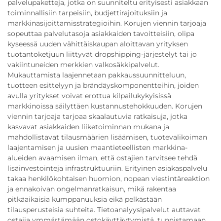
palvelupaketteja, jotka on suunniteltu erityisesti asiakkaan
toiminnallisiin tarpeisiin, budjettirajoituksiin ja
markkinasijoittamisstrategioihin. Korujen viennin tarjoaja
sopeuttaa palvelutasoja asiakkaiden tavoitteisiin, olipa
kyseessä uuden vähittäiskaupan aloittavan yrityksen
tuotantoketjuun liittyvät dropshipping-järjestelyt tai jo
vakiintuneiden merkkien valkosäkkipalvelut.
Mukauttamista laajennetaan pakkaussuunnitteluun,
tuotteen esittelyyn ja brändäyskomponentteihin, joiden
avulla yritykset voivat erottua kilpailukykyisissä
markkinoissa säilyttäen kustannustehokkuuden. Korujen
viennin tarjoaja tarjoaa skaalautuvia ratkaisuja, jotka
kasvavat asiakkaiden liiketoiminnan mukana ja
mahdollistavat tilausmäärien lisäämisen, tuotevalikoiman
laajentamisen ja uusien maantieteellisten markkina-
alueiden avaamisen ilman, että ostajien tarvitsee tehdä
lisäinvestointeja infrastruktuuriin. Erityinen asiakaspalvelu
takaa henkilökohtaisen huomion, nopean viestintäreaktion
ja ennakoivan ongelmanratkaisun, mikä rakentaa
pitkäaikaisia kumppanuuksia eikä pelkästään
tilausperusteisia suhteita. Tietoanalyysipalvelut auttavat
ostajia ymmärtämään ostokäyttäytymistä, tunnistamaan