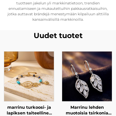
tuotteen jakelun yli markkinatietoon, trendien
ennustamiseen ja mukautettuihin pakkausratkaisuihin,
jotka auttavat brändejä menestymään kilpailuun alttiilla
kansainvälisillä markkinoilla.
Uudet tuotet
marrinu turkoosi- ja
Marrinu lehden
lapiksen taiteellinen
muotoisia tsirkonia