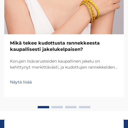
Mikä tekee kudottusta rannekkeesta
kaupallisesti jakelukelpaisen?
Korujen lisävarusteiden kaupallinen jakelu on
kehittynyt merkittävästi, ja kudottujen rannekkeiden
suunnittelut ovat nousseet yhdeksi
monikäyttöisimmistä ja kannattavimmista
Näytä lisää
tuoteryhmistä vähittäiskauppiaille ja jakelijoille.
Tärkeää on ymmärtää, mikä tekee kudotusta
rannekkeesta...