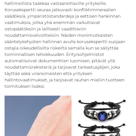
hallinnollista taakkaa vastaanottaville yrityksille.
Korusekspertti seuraa jatkuvasti konfliktimineraalien
säädöksiä, ympäristöstandardeja ja eettisen hankinnan
vaatimuksia, jotka yhä enemmän vaikuttavat
ostopäätöksiin ja laillisesti vaadittaviin
noudattamisvelvoitteisiin. Näiden monimutkaisten
sääntelykehysten hallinnan avulla korusekspertti suojaan
ostajia oikeudellisilta riskeiltä samalla kun se säilyttää
toiminnallisen tehokkuuden. Erityisohjelmistot
automatisoivat dokumenttien luomisen, pitävät yllä
noudattamisrekisteriä ja tarjoavat tarkastusjäljen, joka
täyttää sekä viranomaisten että yrityksen
hallintovaatimukset, ja tarjoavat rauhan mieliin tuotteen
toimituksen lisäksi.