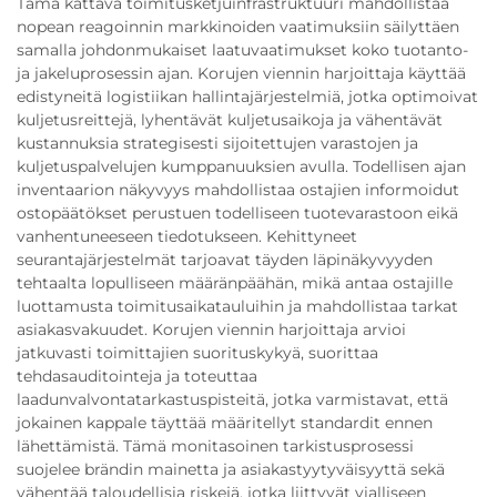
Tämä kattava toimitusketjuinfrastruktuuri mahdollistaa
nopean reagoinnin markkinoiden vaatimuksiin säilyttäen
samalla johdonmukaiset laatuvaatimukset koko tuotanto-
ja jakeluprosessin ajan. Korujen viennin harjoittaja käyttää
edistyneitä logistiikan hallintajärjestelmiä, jotka optimoivat
kuljetusreittejä, lyhentävät kuljetusaikoja ja vähentävät
kustannuksia strategisesti sijoitettujen varastojen ja
kuljetuspalvelujen kumppanuuksien avulla. Todellisen ajan
inventaarion näkyvyys mahdollistaa ostajien informoidut
ostopäätökset perustuen todelliseen tuotevarastoon eikä
vanhentuneeseen tiedotukseen. Kehittyneet
seurantajärjestelmät tarjoavat täyden läpinäkyvyyden
tehtaalta lopulliseen määränpäähän, mikä antaa ostajille
luottamusta toimitusaikatauluihin ja mahdollistaa tarkat
asiakasvakuudet. Korujen viennin harjoittaja arvioi
jatkuvasti toimittajien suorituskykyä, suorittaa
tehdasauditointeja ja toteuttaa
laadunvalvontatarkastuspisteitä, jotka varmistavat, että
jokainen kappale täyttää määritellyt standardit ennen
lähettämistä. Tämä monitasoinen tarkistusprosessi
suojelee brändin mainetta ja asiakastyytyväisyyttä sekä
vähentää taloudellisia riskejä, jotka liittyvät vialliseen