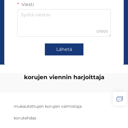
Viesti
0/1000
Lähetä
korujen viennin harjoittaja
mukautettujen korujen valmistaja
korutehdas