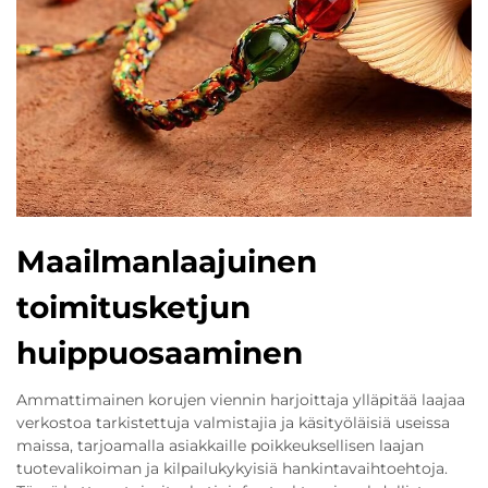
Maailmanlaajuinen
toimitusketjun
huippuosaaminen
Ammattimainen korujen viennin harjoittaja ylläpitää laajaa
verkostoa tarkistettuja valmistajia ja käsityöläisiä useissa
maissa, tarjoamalla asiakkaille poikkeuksellisen laajan
tuotevalikoiman ja kilpailukykyisiä hankintavaihtoehtoja.