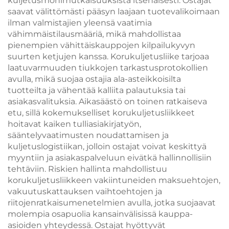
kuljetusmonimutkaisuuksista itsenäisesti. Ostajat
riippukorvakoruja
saavat välittömästi pääsyn laajaan tuotevalikoimaan
ilman valmistajien yleensä vaatimia
vähimmäistilausmääriä, mikä mahdollistaa
pienempien vähittäiskauppojen kilpailukyvyn
suurten ketjujen kanssa. Korukuljetusliike tarjoaa
laatuvarmuuden tiukkojen tarkastusprotokollien
avulla, mikä suojaa ostajia ala-asteikkoisilta
tuotteilta ja vähentää kalliita palautuksia tai
asiakasvalituksia. Aikasäästö on toinen ratkaiseva
etu, sillä kokemukselliset korukuljetusliikkeet
hoitavat kaiken tulliasiakirjatyön,
sääntelyvaatimusten noudattamisen ja
kuljetuslogistiikan, jolloin ostajat voivat keskittyä
myyntiin ja asiakaspalveluun eivätkä hallinnollisiin
tehtäviin. Riskien hallinta mahdollistuu
korukuljetusliikkeen vakiintuneiden maksuehtojen,
vakuutuskattauksen vaihtoehtojen ja
riitojenratkaisumenetelmien avulla, jotka suojaavat
molempia osapuolia kansainvälisissä kauppa-
asioiden yhteydessä. Ostajat hyöttyvät