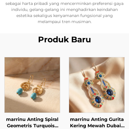
sebagai harta pribadi yang mencerminkan preferensi gaya
individu, gelang-gelang ini menghadirkan keindahan
estetika sekaligus kenyamanan fungsional yang
melampaui tren musiman.
Produk Baru
marrinu Anting Spiral
marrinu Anting Gurita
Geometris Turquoise
Kering Mewah Dubai |