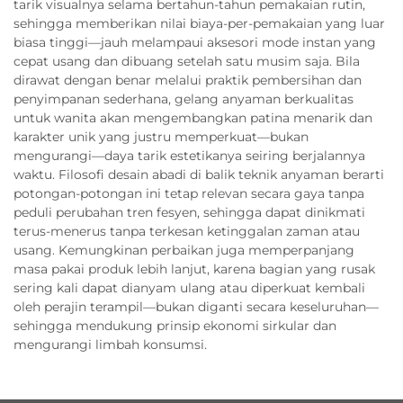
tarik visualnya selama bertahun-tahun pemakaian rutin,
sehingga memberikan nilai biaya-per-pemakaian yang luar
biasa tinggi—jauh melampaui aksesori mode instan yang
cepat usang dan dibuang setelah satu musim saja. Bila
dirawat dengan benar melalui praktik pembersihan dan
penyimpanan sederhana, gelang anyaman berkualitas
untuk wanita akan mengembangkan patina menarik dan
karakter unik yang justru memperkuat—bukan
mengurangi—daya tarik estetikanya seiring berjalannya
waktu. Filosofi desain abadi di balik teknik anyaman berarti
potongan-potongan ini tetap relevan secara gaya tanpa
peduli perubahan tren fesyen, sehingga dapat dinikmati
terus-menerus tanpa terkesan ketinggalan zaman atau
usang. Kemungkinan perbaikan juga memperpanjang
masa pakai produk lebih lanjut, karena bagian yang rusak
sering kali dapat dianyam ulang atau diperkuat kembali
oleh perajin terampil—bukan diganti secara keseluruhan—
sehingga mendukung prinsip ekonomi sirkular dan
mengurangi limbah konsumsi.