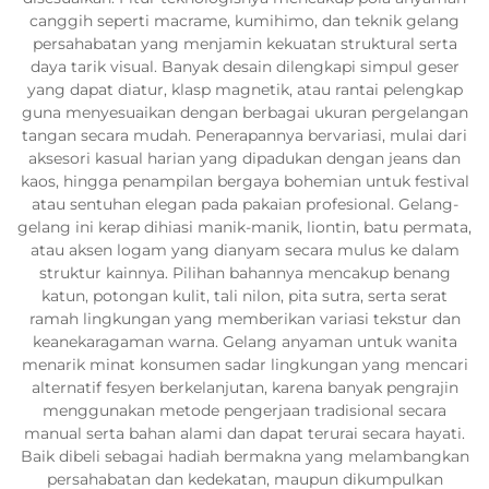
canggih seperti macrame, kumihimo, dan teknik gelang
persahabatan yang menjamin kekuatan struktural serta
daya tarik visual. Banyak desain dilengkapi simpul geser
yang dapat diatur, klasp magnetik, atau rantai pelengkap
guna menyesuaikan dengan berbagai ukuran pergelangan
tangan secara mudah. Penerapannya bervariasi, mulai dari
aksesori kasual harian yang dipadukan dengan jeans dan
kaos, hingga penampilan bergaya bohemian untuk festival
atau sentuhan elegan pada pakaian profesional. Gelang-
gelang ini kerap dihiasi manik-manik, liontin, batu permata,
atau aksen logam yang dianyam secara mulus ke dalam
struktur kainnya. Pilihan bahannya mencakup benang
katun, potongan kulit, tali nilon, pita sutra, serta serat
ramah lingkungan yang memberikan variasi tekstur dan
keanekaragaman warna. Gelang anyaman untuk wanita
menarik minat konsumen sadar lingkungan yang mencari
alternatif fesyen berkelanjutan, karena banyak pengrajin
menggunakan metode pengerjaan tradisional secara
manual serta bahan alami dan dapat terurai secara hayati.
Baik dibeli sebagai hadiah bermakna yang melambangkan
persahabatan dan kedekatan, maupun dikumpulkan