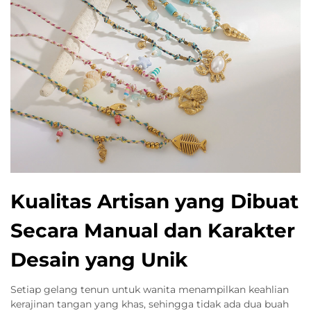
Kualitas Artisan yang Dibuat
Secara Manual dan Karakter
Desain yang Unik
Setiap gelang tenun untuk wanita menampilkan keahlian
kerajinan tangan yang khas, sehingga tidak ada dua buah