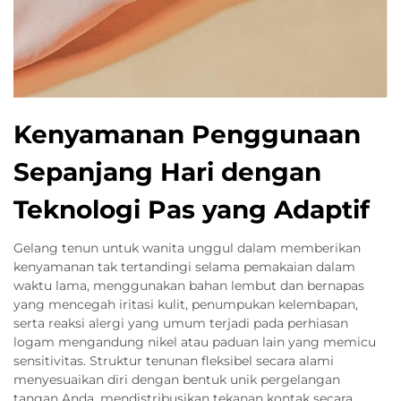
Kenyamanan Penggunaan
Sepanjang Hari dengan
Teknologi Pas yang Adaptif
Gelang tenun untuk wanita unggul dalam memberikan
kenyamanan tak tertandingi selama pemakaian dalam
waktu lama, menggunakan bahan lembut dan bernapas
yang mencegah iritasi kulit, penumpukan kelembapan,
serta reaksi alergi yang umum terjadi pada perhiasan
logam mengandung nikel atau paduan lain yang memicu
sensitivitas. Struktur tenunan fleksibel secara alami
menyesuaikan diri dengan bentuk unik pergelangan
tangan Anda, mendistribusikan tekanan kontak secara