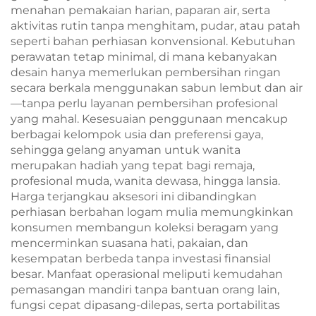
menahan pemakaian harian, paparan air, serta
aktivitas rutin tanpa menghitam, pudar, atau patah
seperti bahan perhiasan konvensional. Kebutuhan
perawatan tetap minimal, di mana kebanyakan
desain hanya memerlukan pembersihan ringan
secara berkala menggunakan sabun lembut dan air
—tanpa perlu layanan pembersihan profesional
yang mahal. Kesesuaian penggunaan mencakup
berbagai kelompok usia dan preferensi gaya,
sehingga gelang anyaman untuk wanita
merupakan hadiah yang tepat bagi remaja,
profesional muda, wanita dewasa, hingga lansia.
Harga terjangkau aksesori ini dibandingkan
perhiasan berbahan logam mulia memungkinkan
konsumen membangun koleksi beragam yang
mencerminkan suasana hati, pakaian, dan
kesempatan berbeda tanpa investasi finansial
besar. Manfaat operasional meliputi kemudahan
pemasangan mandiri tanpa bantuan orang lain,
fungsi cepat dipasang-dilepas, serta portabilitas