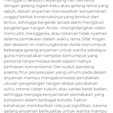
mengganti aksesori sepanjang hari. Berbeda
dengan gelang logam kaku atau gelang rantai yang
rapuh, desain anyaman menawarkan kenyamanan
unggul berkat konstruksinya yang lembut dan
lentur, sehingga bergerak secara alami mengikuti
pergelangan tangan Anda—menghilangkan risiko
mencubit, menggores, atau tekanan tidak nyaman
selama pemakaian dalam waktu lama. Sifat ringan
dari aksesori ini memungkinkan Anda menumpuk
beberapa gelang anyaman untuk wanita sekaligus
guna menciptakan tampilan bertumpuk yang
personal tanpa merasa berat seperti halnya
perhiasan konvensional. Dari sudut pandang
praktis, fitur penyesuaian yang umum pada desain
anyaman mampu mengakomodasi perubahan
ukuran pergelangan tangan akibat perubahan
suhu, retensi cairan tubuh, atau variasi berat badan,
sehingga menjaga kenyamanan pemakaian yang
konsisten dalam berbagai kondisi. Faktor
ketahanan memberikan nilai jual signifikan, karena
gelang anyaman berkualitas untuk wanita mampu