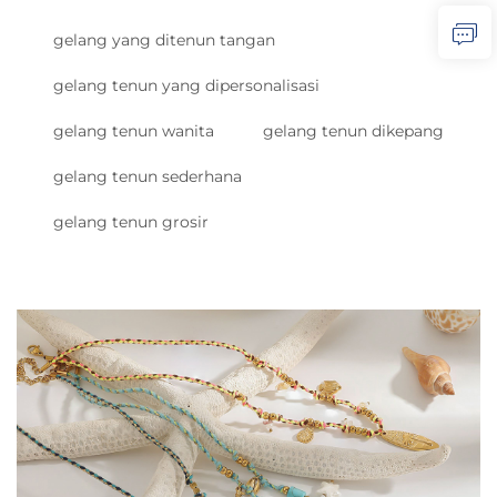
gelang yang ditenun tangan
gelang tenun yang dipersonalisasi
gelang tenun wanita
gelang tenun dikepang
gelang tenun sederhana
gelang tenun grosir