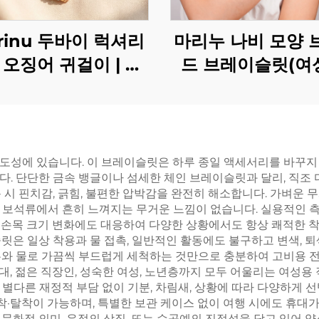
rinu 두바이 럭셔리
마리누 나비 모양 
 오징어 귀걸이 | 사
드 브레이슬릿(여
어 크리스탈 수제 비
 스타일 MZ001
도성에 있습니다. 이 브레이슬릿은 하루 종일 액세서리를 바꾸지
다. 단단한 금속 뱅글이나 섬세한 체인 브레이슬릿과 달리, 직조
 시 핀치감, 긁힘, 불편한 압박감을 완전히 해소합니다. 가벼운 
 보석류에서 흔히 느껴지는 무거운 느낌이 없습니다. 실용적인 
인한 손목 크기 변화에도 대응하여 다양한 상황에서도 항상 쾌적한
은 일상 착용과 물 접촉, 일반적인 활동에도 불구하고 변색, 퇴색
누와 물로 가끔씩 부드럽게 세척하는 것만으로 충분하여 고비용 전
, 젊은 직장인, 성숙한 여성, 노년층까지 모두 어울리는 여성
별다른 재정적 부담 없이 기분, 차림새, 상황에 따라 다양하게 선
 착·탈착이 가능하며, 특별한 보관 케이스 없이 여행 시에도 휴대
문화적 의미, 우정의 상징, 또는 수공예의 진정성을 담고 있어 