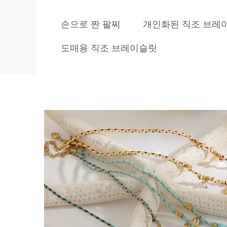
손으로 짠 팔찌
개인화된 직조 브레
도매용 직조 브레이슬릿