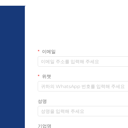
이메일
위챗
성명
기업명