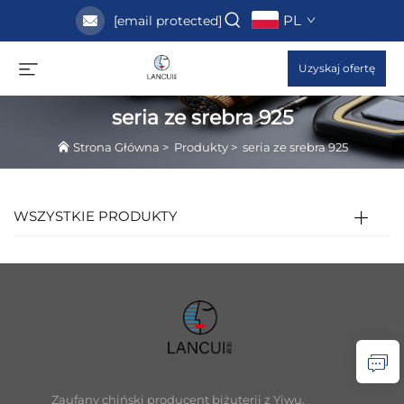
PL
[email protected]
Uzyskaj ofertę
seria ze srebra 925
Strona Główna
>
Produkty
>
seria ze srebra 925
WSZYSTKIE PRODUKTY
Zaufany chiński producent biżuterii z Yiwu,