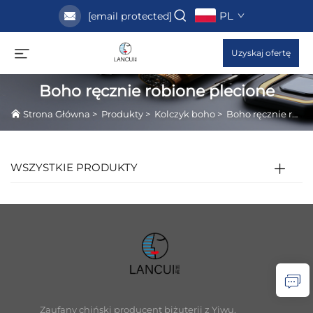
PL
[email protected]
Uzyskaj ofertę
Boho ręcznie robione plecione
Strona Główna
>
Produkty
>
Kolczyk boho
>
Boho ręcznie robione plecione
WSZYSTKIE PRODUKTY
Zaufany chiński producent biżuterii z Yiwu,