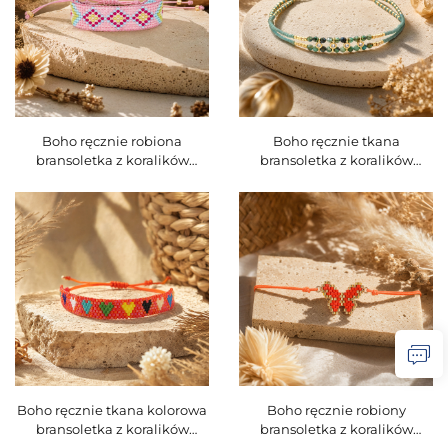
Boho ręcznie robiona
Boho ręcznie tkana
bransoletka z koralików
bransoletka z koralików
Miyuki, regulowana,
Miyuki z naturalnymi
etniczna, geometryczna,
kamieniami oraz mikro-pave
przyjacielska, modlitewna,
cyrkoniami, do nakładania
kod produktu O16BMI275
na siebie, regulowana, kod
produktu O16BMI253
Boho ręcznie tkana kolorowa
Boho ręcznie robiony
bransoletka z koralików
bransoletka z koralików
Miyuki w kształcie serca,
Miyuki w kształcie motyla,