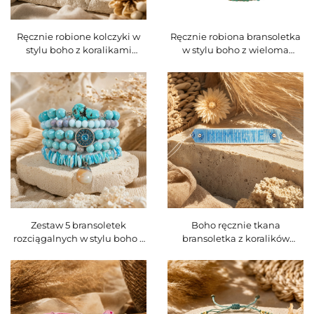
Ręcznie robione kolczyki w
Ręcznie robiona bransoletka
stylu boho z koralikami
w stylu boho z wieloma
Miyuki w kształcie rombu,
owinięciami i naturalnymi
etniczne geometryczne
kamieniami, składająca się z
kolczyki wiszące dla kobiet,
5 nitek, bransoletka ozdobna
kod produktu O16EMI102
do noszenia razem, kod
produktu O16BMI281
Zestaw 5 bransoletek
Boho ręcznie tkana
rozciągalnych w stylu boho z
bransoletka z koralików
naturalnymi kamieniami i
Miyuki z niestandardową
szklanymi koralikami w
literą i motywem serca,
odcieniach turkusowym i
regulowana, do nakładania
brązowym, kod produktu
na siebie, kod produktu
O16BMI280
O16BMI276