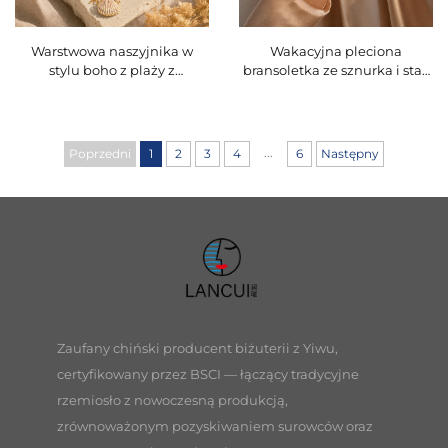
Warstwowa naszyjnika w
Wakacyjna pleciona
stylu boho z plaży z
bransoletka ze sznurka i stali
motywem gwiazdożerca,
nierdzewnej z uroczliwym
muszli i koncha, ze
podwieszką w kształcie serca
sztucznymi perłami, idealna
i gwiazdożerca, delikatna,
na wakacje, do nakładania
wodoodporna biżuteria, kod
...
Poprzedni
1
2
3
4
6
Następny
na siebie
produktu O16BMI256
Zaufany chiński producent biżuterii z Yiwu,
certyfikowany przez BSCI — łączący tradycyjne
rzemiosło z nowoczesną produkcją,
zrównoważonym pozyskiwaniem surowców oraz