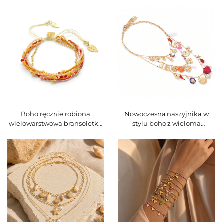
regulowana, do nakładania
regulowana, kolorowa,
na siebie, bransoletka dla
zwierzęca, do nakładania na
kobiet, kod produktu
siebie, kod produktu
O16BMI251
O16BMI250
Boho ręcznie robiona
Nowoczesna naszyjnika w
wielowarstwowa bransoletka
stylu boho z wieloma
z koralików Miyuki,
warstwami i ozdobami ze
regulowana, z motywem
stali nierdzewnej, kolorowa
liścia złota, pleciona, kod
zawieszka, do nakładania na
produktu O16BMI248
siebie