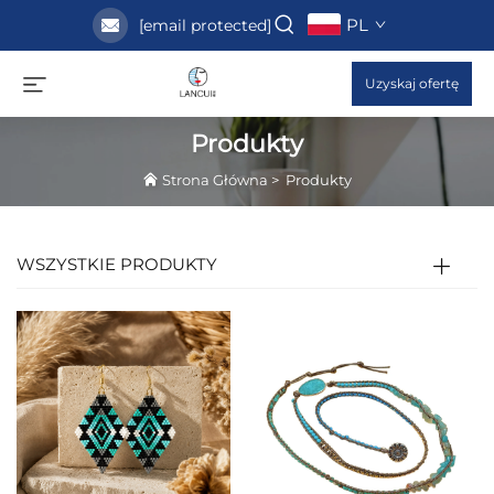
PL
[email protected]
Uzyskaj ofertę
Produkty
Strona Główna
>
Produkty
WSZYSTKIE PRODUKTY