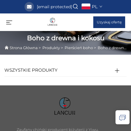
PL
[email protected]
Uzyskaj ofertę
Boho z drewna i kokosu
Strona Główna
>
Produkty
>
Pierścień boho
>
Boho z drewna i kokosu
WSZYSTKIE PRODUKTY
Zaufany chiński producent biżuterii z Yiwu,