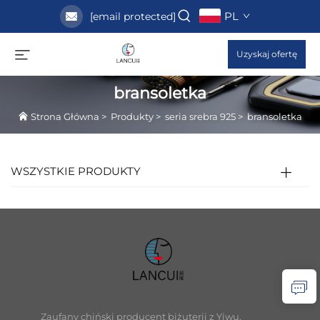
PL
[email protected]
Uzyskaj ofertę
bransoletka
Strona Główna
>
Produkty
>
seria srebra 925
>
bransoletka
WSZYSTKIE PRODUKTY
Zaufany chiński producent biżuterii z Yiwu,