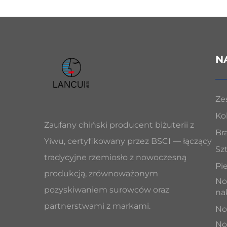
N
Ze
Ko
Zaufany chiński producent biżuterii z
Br
Yiwu, certyfikowany przez BSCI — łączący
Sz
tradycyjne rzemiosło z nowoczesną
Pi
produkcją, zrównoważonym
No
pozyskiwaniem surowców oraz
na
partnerstwami z markami.
No
No