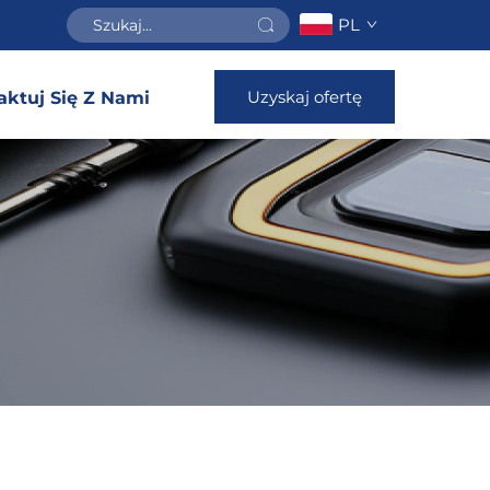
PL
Uzyskaj ofertę
aktuj Się Z Nami