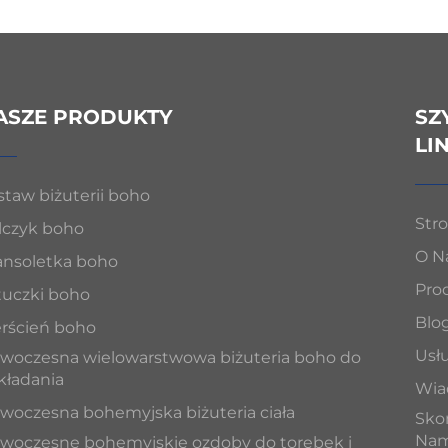
ASZE PRODUKTY
SZ
LI
staw biżuterii boho
Str
lczyk boho
O N
ansoletka boho
Pro
tuczki boho
Blo
erścień boho
Usł
woczesna wielowarstwowa biżuteria boho do
kładania
Wia
woczesna bohemyjska biżuteria ciała
Skon
Nam
woczesne bohemyjskie ozdoby do torebek i