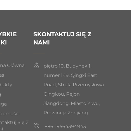
YBKIE
SKONTAKTUJ SIĘ Z
NKI
NAMI
ona Główna
piętro 10, Budynek 1,
as
numer 149, Qingxi East
dukty
Road, Strefa Przemysłowa
Qingkou, Rejon
g
Jiangdong, Miasto Yiwu,
uga
Prowincja Zhejiang
domości
taktuj Się Z
+86-19564394943
i