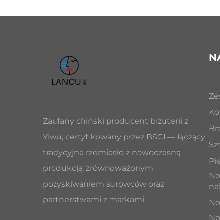
N
Ze
Ko
Zaufany chiński producent biżuterii z
Br
Yiwu, certyfikowany przez BSCI — łączący
Sz
tradycyjne rzemiosło z nowoczesną
Pi
produkcją, zrównoważonym
No
pozyskiwaniem surowców oraz
na
partnerstwami z markami.
No
No