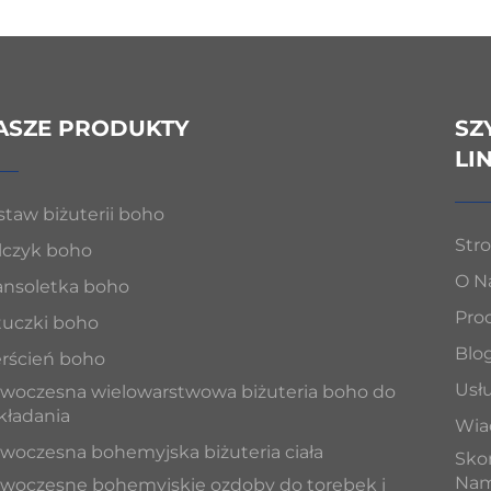
ASZE PRODUKTY
SZ
LI
staw biżuterii boho
Str
lczyk boho
O N
ansoletka boho
Pro
tuczki boho
Blo
erścień boho
Usł
woczesna wielowarstwowa biżuteria boho do
kładania
Wia
woczesna bohemyjska biżuteria ciała
Skon
Nam
woczesne bohemyjskie ozdoby do torebek i