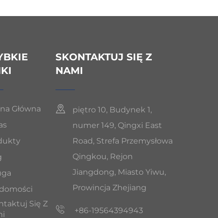
YBKIE
SKONTAKTUJ SIĘ Z
NKI
NAMI
ona Główna
piętro 10, Budynek 1,
as
numer 149, Qingxi East
dukty
Road, Strefa Przemysłowa
Qingkou, Rejon
g
Jiangdong, Miasto Yiwu,
uga
Prowincja Zhejiang
domości
taktuj Się Z
+86-19564394943
i