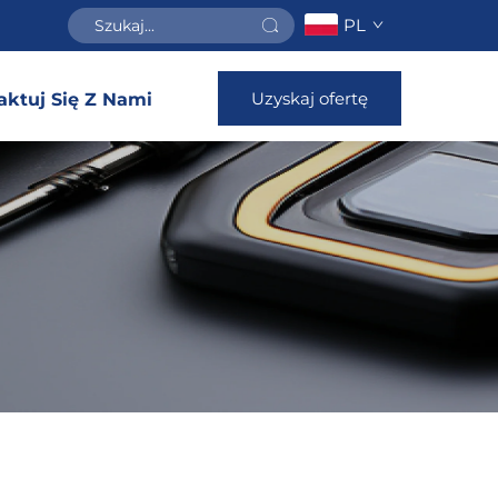
PL
Uzyskaj ofertę
aktuj Się Z Nami