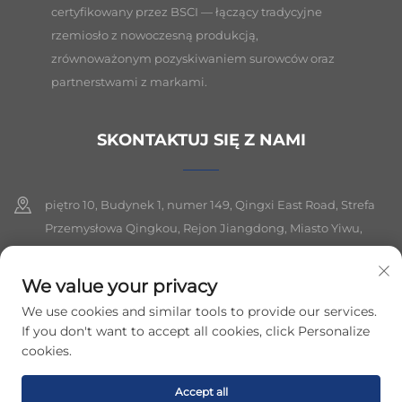
certyfikowany przez BSCI — łączący tradycyjne
rzemiosło z nowoczesną produkcją,
zrównoważonym pozyskiwaniem surowców oraz
partnerstwami z markami.
SKONTAKTUJ SIĘ Z NAMI
piętro 10, Budynek 1, numer 149, Qingxi East Road, Strefa
Przemysłowa Qingkou, Rejon Jiangdong, Miasto Yiwu,
Prowincja Zhejiang
We value your privacy
+86-19564394943
We use cookies and similar tools to provide our services.
[email protected]
If you don't want to accept all cookies, click Personalize
cookies.
Prawa autorskie © 2026 yiwu lancui jewelry co.,ltd. Wszelkie prawa
Accept all