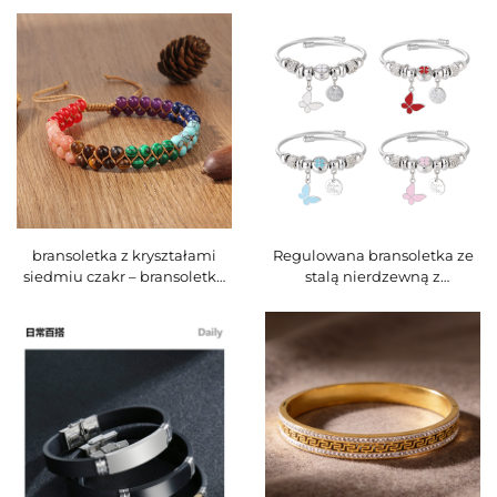
bransoletka z labradoritem i
szczęśliwa bransoletka feng
leczniczym kamieniem,
shui, regulowana pleciona
minimalistyczne biżuteria
bransoletka ochronna dla
boho dla kobiet – BS-0403
mężczyzn i kobiet, kod BS-
0402
bransoletka z kryształami
Regulowana bransoletka ze
siedmiu czakr – bransoletka
stalą nierdzewną z
jogi z kamienia lawowego i
wisiorkami, bransoletka
naturalnych kamieni
damska w stylu Pandora,
szlachetnych, ręcznie
dostępne różne modele
robiona, regulowana
pleciona bransoletka w stylu
boho, duchowa biżuteria dla
kobiet i mężczyzn – kod
BS0401