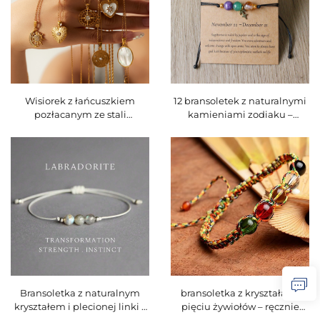
Wisiorek z łańcuszkiem
12 bransoletek z naturalnymi
pozłacanym ze stali
kamieniami zodiaku –
nierdzewnej – wisiorek w
regulowana pleciona linka z
kształcie słońca i serca z
amuletami w motywach
cyrkoniami, wodoodporna
konstelacji, ozdoby z
delikatna biżuteria damska –
leczniczych kryształów
BXGXL-0404
zodiaku dla kobiet – BS-0404
Bransoletka z naturalnym
bransoletka z kryształami
kryształem i plecionej linki –
pięciu żywiołów – ręcznie
regulowana delikatna
tkana czerwona nici,