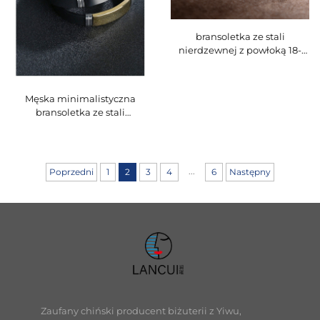
bransoletka ze stali
nierdzewnej z powłoką 18-
karatowego złota z pełnym
pokryciem kryształków
górskich i wzorem greckiego
Męska minimalistyczna
klucza | odporna na wodę i
bransoletka ze stali
utratę połysku
nierdzewnej, dostępna w
wielu stylach, możliwa do
personalizacji przez
grawerowanie
...
Poprzedni
1
2
3
4
6
Następny
Zaufany chiński producent biżuterii z Yiwu,