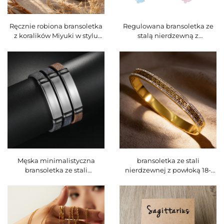
Ręcznie robiona bransoletka
Regulowana bransoletka ze
z koralików Miyuki w stylu
stalą nierdzewną z
boho z naturalnymi
wisiorkami, bransoletka
kamieniami, regulowana, z
damska w stylu Pandora,
sznurkiem do przyciągania,
dostępne różne modele
kod produktu O16BMI278
Męska minimalistyczna
bransoletka ze stali
bransoletka ze stali
nierdzewnej z powłoką 18-
nierdzewnej, dostępna w
karatowego złota z pełnym
wielu stylach, możliwa do
pokryciem kryształków
personalizacji przez
górskich i wzorem greckiego
grawerowanie
klucza | odporna na wodę i
utratę połysku